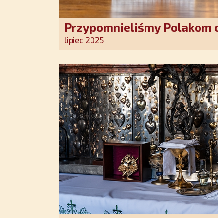
Przypomnieliśmy Polakom o
Stróża!
lipiec 2025