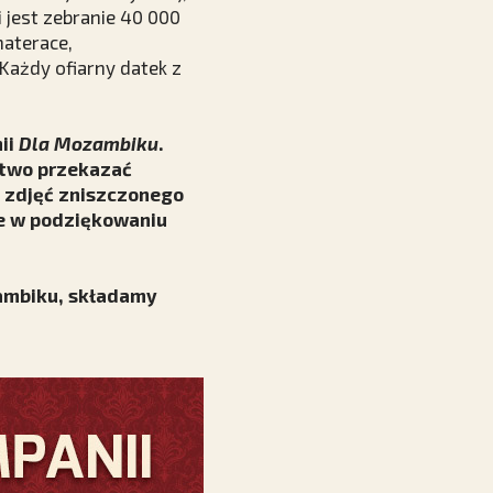
 jest zebranie 40 000
materace,
 Każdy ofiarny datek z
ii
Dla Mozambiku
.
stwo przekazać
ę zdjęć zniszczonego
ne w podziękowaniu
zambiku, składamy