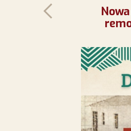
Nowa 
remo