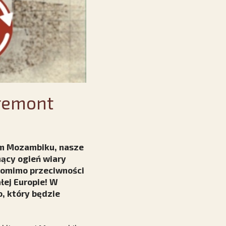
remont
ym Mozambiku, nasze
ący ogień wiary
 pomimo przeciwności
łej Europie! W
, który będzie