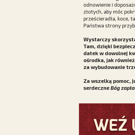
odnowienie i doposaże
złotych, aby móc pokr
prześcieradła, koce, t
Państwa strony przybli
Wystarczy skorzysta
Tam, dzięki bezpie
datek w dowolnej kw
ośrodka, jak również
za wybudowanie trze
Za wszelką pomoc, j
serdeczne
Bóg zapła