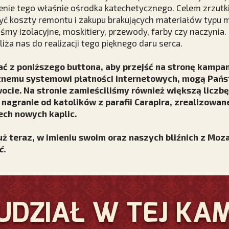
nie tego właśnie ośrodka katechetycznego. Celem zrzutki
yć koszty remontu i zakupu brakujących materiałów typu 
aśmy izolacyjne, moskitiery, przewody, farby czy naczynia.
ża nas do realizacji tego pięknego daru serca.
ć z poniższego buttona, aby przejść na stronę kampan
cznemu systemowi płatności internetowych, mogą Pań
ocie. Na stronie zamieściliśmy również większą liczb
 nagranie od katolików z parafii Carapira, zrealizowa
ch nowych kaplic.
uż teraz, w imieniu swoim oraz naszych bliźnich z Mo
ć.