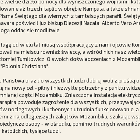
ze wielkie dzieło pomocy dla wyniszczonego wojnami i ka
wanie aż trzech kaplic w obrębie Nampula, a także sfina
isma Świętego dla wiernych z tamtejszych parafii. Świąt
havara poświęcił już biskup Diecezji Nacala, Alberto Vero Ar
ogą oddać się modlitwie.
sługę od wielu lat niosą współpracujący z nami ojcowie K
rowali na miejscu również świeccy, a wśród nich nasz wielo
rtłomiej Tumiłowicz. O swoich doświadczeniach z Mozambi
Polonia Christiana".
 Państwa oraz do wszystkich ludzi dobrej woli z prośbą 
kę na nowy cel - pilny i niezwykle potrzebny z punktu widz
nianej części Mozambiku. Zniszczona instalacja elektryc
arapira powoduje zagrożenie dla wszystkich, przebywając
w noclegowych i kuchennych utrudnia funkcjonowanie, a 
erni z najodleglejszych zakątków Mozambiku, szukając wspa
 pojedyncze osoby - w ośrodku, pomimo trudnych warunków
katolickich, tysiące ludzi.