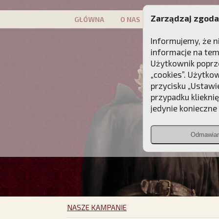
Zarządzaj zgoda
GŁÓWNA
O NAS
PATRON
KAMP
Informujemy, że n
informacje na tem
Użytkownik poprze
„cookies”. Użytko
przycisku „Ustawi
przypadku kliekni
jedynie konieczne p
Odmawia
NASZE KAMPANIE