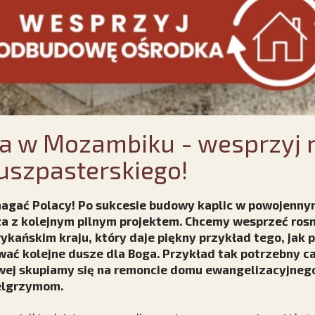
a w Mozambiku - wesprzyj 
uszpasterskiego!
omagać Polacy! Po sukcesie budowy kaplic w powojenn
a z kolejnym pilnym projektem. Chcemy wesprzeć rosn
rykańskim kraju, który daje piękny przykład tego, jak
ać kolejne dusze dla Boga. Przykład tak potrzebny ca
wej skupiamy się na remoncie domu ewangelizacyjnego
ielgrzymom.