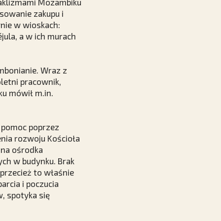
taklizmami Mozambiku
nsowanie zakupu i
ynie w wioskach:
éjula, a w ich murach
ombonianie. Wraz z
letni pracownik,
ku mówił m.in.
o pomoc poprzez
enia rozwoju Kościoła
zna ośrodka
ych w budynku. Brak
przecież to właśnie
rcia i poczucia
, spotyka się