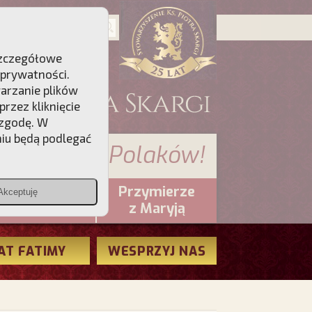
 Szczegółowe
 prywatności
.
warzanie plików
rzez kliknięcie
 zgodę. W
niu będą podlegać
 sumienia Polaków!
Przymierze
Akceptuję
PCh24.pl
z Maryją
AT FATIMY
WESPRZYJ NAS