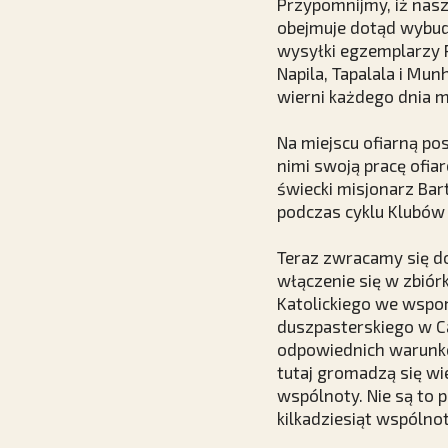
Przypomnijmy, iż nas
obejmuje dotąd wybudo
wysyłki egzemplarzy P
Napila, Tapalala i Mun
wierni każdego dnia m
Na miejscu ofiarną po
nimi swoją pracę ofia
świecki misjonarz Ba
podczas cyklu
Klubów "
Teraz zwracamy się do
włączenie się w zbiór
Katolickiego we wspom
duszpasterskiego w C
odpowiednich warunkó
tutaj gromadzą się wi
wspólnoty. Nie są to
kilkadziesiąt wspólnot 