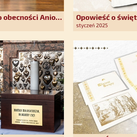
 obecności Anioła
Opowieść o święt
oddania się Bogu
styczeń 2025
światło nadziei 