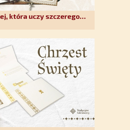
ej, która uczy szczerego
. Duchowe wzmocnienie i
w XXI wieku