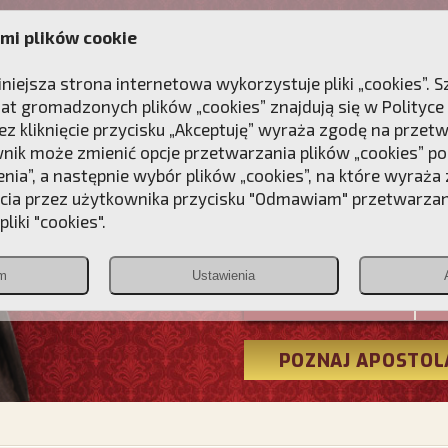
mi plików cookie
ANIE
DLA DUSZY
NAGRODA
KONTAKT
iniejsza strona internetowa wykorzystuje pliki „cookies”.
at gromadzonych plików „cookies” znajdują się w
Polityce
z kliknięcie przycisku „Akceptuję” wyraża zgodę na przet
wnik może zmienić opcje przetwarzania plików „cookies” pop
enia”, a następnie wybór plików „cookies”, na które wyraża
ęcia przez użytkownika przycisku "Odmawiam" przetwarza
Przebudźmy
liki "cookies".
Polonia
m
Ustawienia
Christiana
POZNAJ APOSTOL