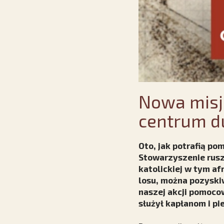
Nowa misj
centrum d
Oto, jak potrafią p
Stowarzyszenie rusz
katolickiej w tym af
losu, można pozyskiw
naszej akcji pomoco
służył kapłanom i p