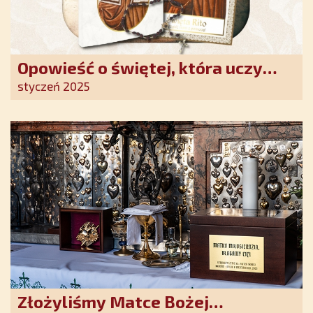
Opowieść o świętej, która uczy
szczerego oddania się Bogu.
styczeń 2025
Duchowe wzmocnienie i światło
nadziei w XXI wieku
Złożyliśmy Matce Bożej