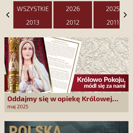
WSZYSTKIE
2026
2025
2013
2012
2011
Oddajmy się w opiekę Królowej
Pokoju! Tylko Niepokalana może
maj 2025
nas uratować!