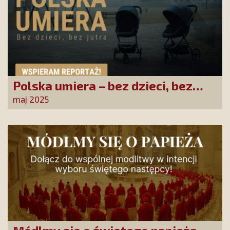
Polska umiera – bez dzieci, bez
jutra
maj 2025