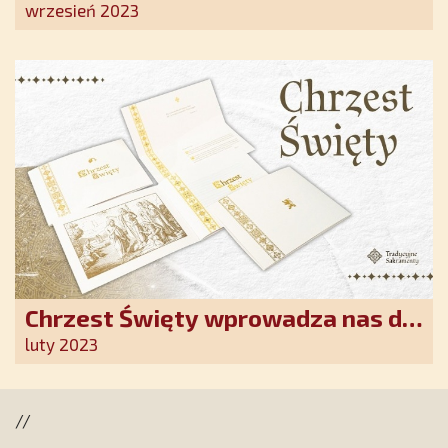
Ostrobramskiej pozłacane wotum
wrzesień 2023
Chrzest Święty wprowadza nas do
wspólnoty Kościoła. Nasz pakiet
luty 2023
jest przygotowany na ten
wyjątkowy dzień
//