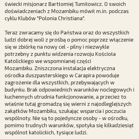
świecki misjonarz Bartłomiej Tumiłowicz. O swoich
doświadczeniach z Mozambiku mówił m.in.
podczas
cyklu
Klubów "Polonia Christiana".
Teraz zwracamy się do Państwa oraz do wszystkich
ludzi dobrej woli z prośbą o pomoc poprzez włączenie
się w zbiórkę na nowy cel - pilny i niezwykle
potrzebny z punktu widzenia rozwoju Kościoła
Katolickiego we wspomnianej części
Mozambiku. Zniszczona instalacja elektryczna
ośrodka duszpasterskiego w Carapira powoduje
zagrożenie dla wszystkich, przebywających w
budynku. Brak odpowiednich warunków noclegowych i
kuchennych utrudnia funkcjonowanie, a przecież to
właśnie tutaj gromadzą się wierni z najodleglejszych
zakątków Mozambiku, szukając wsparcia i poczucia
wspólnoty. Nie są to pojedyncze osoby - w ośrodku,
pomimo trudnych warunków, spotyka się kilkadziesiąt
wspólnot katolickich, tysiące ludzi.