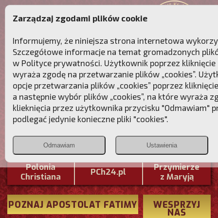
Zarządzaj zgodami plików cookie
Informujemy, że niniejsza strona internetowa wykorzyst
Szczegółowe informacje na temat gromadzonych plików
w
Polityce prywatności
. Użytkownik poprzez kliknięcie
wyraża zgodę na przetwarzanie plików „cookies”. Uży
opcje przetwarzania plików „cookies” poprzez kliknięcie
a następnie wybór plików „cookies”, na które wyraża 
klieknięcia przez użytkownika przycisku "Odmawiam" 
podlegać jedynie konieczne pliki "cookies".
Przebudźmy sumienia Polaków!
Odmawiam
Ustawienia
Polonia
Przymierze
PCh24.pl
Christiana
z Maryją
POZNAJ APOSTOLAT FATIMY
WESPRZYJ
NAS