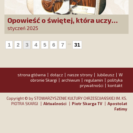
Opowieść o świętej, która uczy
szczerego oddania się Bogu.
styczeń 2025
Duchowe wzmocnienie i światło
nadziei w XXI wieku
...
1
2
3
4
5
6
7
31
strona główna
dołącz
nasze strony
Jubileusz
W
|
|
|
|
obronie Skargi
archiwum
regulamin
polityka
|
|
|
prywatności
kontakt
|
Copyright © by STOWARZYSZENIE KULTURY CHRZEŚCIJAŃSKIEJ IM. KS.
PIOTRA SKARGI |
Aktualności
|
Piotr Skarga TV
|
Apostolat
Fatimy