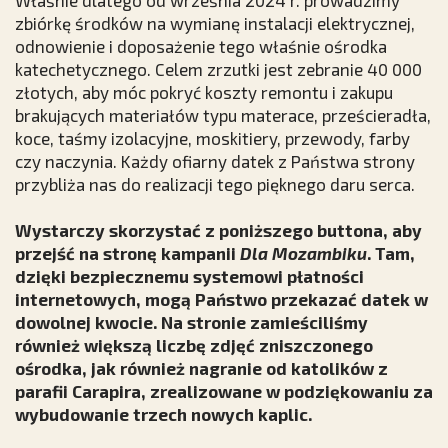
Właśnie dlatego od września 2024 r. prowadzimy
zbiórkę środków na wymianę instalacji elektrycznej,
odnowienie i doposażenie tego właśnie ośrodka
katechetycznego. Celem zrzutki jest zebranie 40 000
złotych, aby móc pokryć koszty remontu i zakupu
brakujących materiałów typu materace, prześcieradła,
koce, taśmy izolacyjne, moskitiery, przewody, farby
czy naczynia. Każdy ofiarny datek z Państwa strony
przybliża nas do realizacji tego pięknego daru serca.
Wystarczy skorzystać z poniższego buttona, aby
przejść na stronę kampanii
Dla Mozambiku
. Tam,
dzięki bezpiecznemu systemowi płatności
internetowych, mogą Państwo przekazać datek w
dowolnej kwocie. Na stronie zamieściliśmy
również większą liczbę zdjęć zniszczonego
ośrodka, jak również nagranie od katolików z
parafii Carapira, zrealizowane w podziękowaniu za
wybudowanie trzech nowych kaplic.