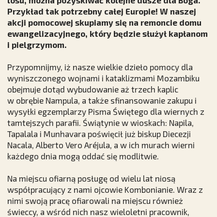
losu, można pozyskiwać kolejne dusze dla Boga.
Przykład tak potrzebny całej Europie! W naszej
akcji pomocowej skupiamy się na remoncie domu
ewangelizacyjnego, który będzie służył kapłanom
i pielgrzymom.
Przypomnijmy, iż nasze wielkie dzieło pomocy dla
wyniszczonego wojnami i kataklizmami Mozambiku
obejmuje dotąd wybudowanie aż trzech kaplic
w obrębie Nampula, a także sfinansowanie zakupu i
wysyłki egzemplarzy Pisma Świętego dla wiernych z
tamtejszych parafii. Świątynie w wioskach: Napila,
Tapalala i Munhavara poświęcił już biskup Diecezji
Nacala, Alberto Vero Aréjula, a w ich murach wierni
każdego dnia mogą oddać się modlitwie.
Na miejscu ofiarną posługę od wielu lat niosą
współpracujący z nami ojcowie Kombonianie. Wraz z
nimi swoją pracę ofiarowali na miejscu również
świeccy, a wśród nich nasz wieloletni pracownik,