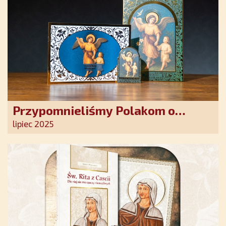
Przypomnieliśmy Polakom o
obecności Anioła Stróża!
lipiec 2025