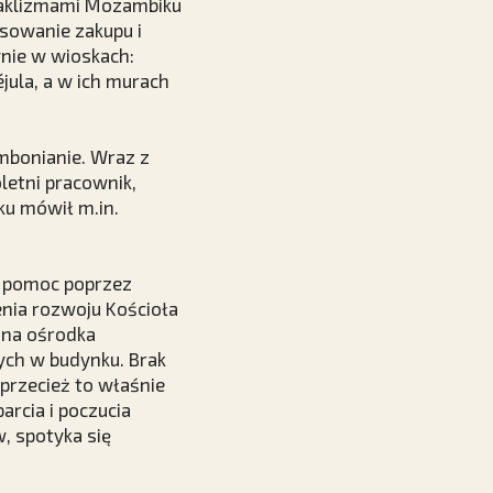
taklizmami Mozambiku
nsowanie zakupu i
ynie w wioskach:
éjula, a w ich murach
ombonianie. Wraz z
letni pracownik,
ku mówił m.in.
o pomoc poprzez
enia rozwoju Kościoła
zna ośrodka
ych w budynku. Brak
przecież to właśnie
rcia i poczucia
, spotyka się