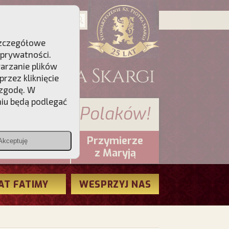
 Szczegółowe
 prywatności
.
warzanie plików
rzez kliknięcie
 zgodę. W
niu będą podlegać
 sumienia Polaków!
Przymierze
Akceptuję
PCh24.pl
z Maryją
AT FATIMY
WESPRZYJ NAS