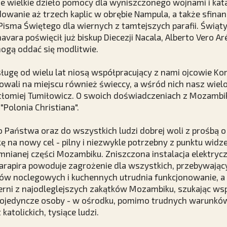
ze wielkie dzieło pomocy dla wyniszczonego wojnami i ka
wanie aż trzech kaplic w obrębie Nampula, a także sfina
isma Świętego dla wiernych z tamtejszych parafii. Świąt
havara poświęcił już biskup Diecezji Nacala, Alberto Vero Ar
ogą oddać się modlitwie.
sługę od wielu lat niosą współpracujący z nami ojcowie K
rowali na miejscu również świeccy, a wśród nich nasz wielo
rtłomiej Tumiłowicz. O swoich doświadczeniach z Mozambi
Polonia Christiana".
 Państwa oraz do wszystkich ludzi dobrej woli z prośbą 
kę na nowy cel - pilny i niezwykle potrzebny z punktu widz
nianej części Mozambiku. Zniszczona instalacja elektryc
arapira powoduje zagrożenie dla wszystkich, przebywając
w noclegowych i kuchennych utrudnia funkcjonowanie, a 
erni z najodleglejszych zakątków Mozambiku, szukając wspa
 pojedyncze osoby - w ośrodku, pomimo trudnych warunków
katolickich, tysiące ludzi.