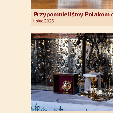
Przypomnieliśmy Polakom o
Stróża!
lipiec 2025