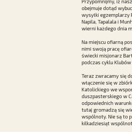
Przypomnijmy, iż nas
obejmuje dotąd wybudo
wysyłki egzemplarzy P
Napila, Tapalala i Mun
wierni każdego dnia m
Na miejscu ofiarną po
nimi swoją pracę ofia
świecki misjonarz Ba
podczas cyklu
Klubów "
Teraz zwracamy się do
włączenie się w zbiór
Katolickiego we wspom
duszpasterskiego w C
odpowiednich warunkó
tutaj gromadzą się wi
wspólnoty. Nie są to
kilkadziesiąt wspólnot 