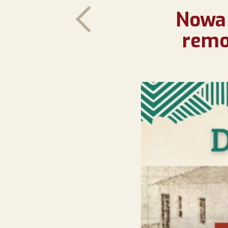
Nowa 
remo