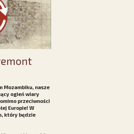
remont
ym Mozambiku, nasze
ący ogień wiary
 pomimo przeciwności
łej Europie! W
, który będzie