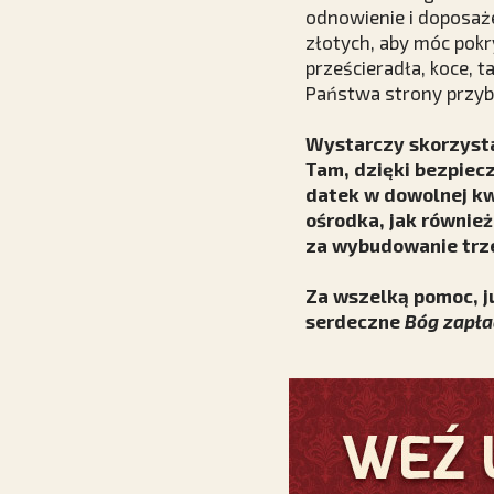
odnowienie i doposaże
złotych, aby móc pokr
prześcieradła, koce, t
Państwa strony przybli
Wystarczy skorzysta
Tam, dzięki bezpie
datek w dowolnej kw
ośrodka, jak również
za wybudowanie trze
Za wszelką pomoc, j
serdeczne
Bóg zapła