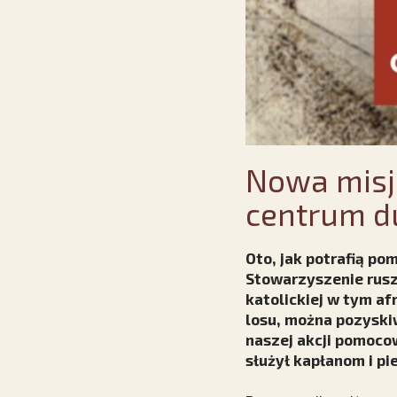
Nowa misj
centrum d
Oto, jak potrafią p
Stowarzyszenie rusz
katolickiej w tym af
losu, można pozyskiw
naszej akcji pomoco
służył kapłanom i p