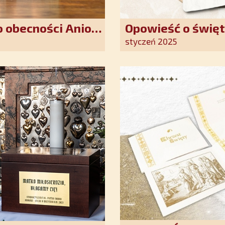
 obecności Anioła
Opowieść o święt
oddania się Bogu
styczeń 2025
światło nadziei 