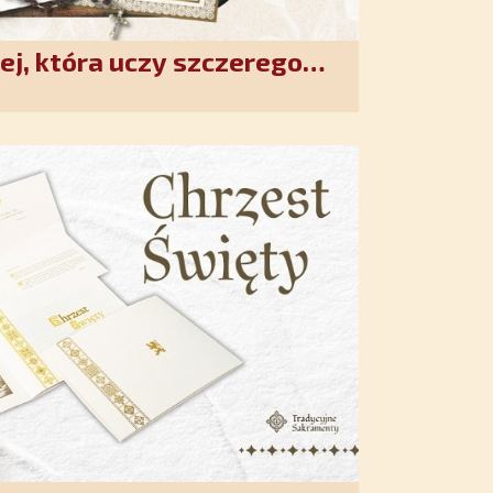
ej, która uczy szczerego
. Duchowe wzmocnienie i
w XXI wieku