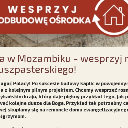
a w Mozambiku - wesprzyj 
uszpasterskiego!
omagać Polacy! Po sukcesie budowy kaplic w powojenn
a z kolejnym pilnym projektem. Chcemy wesprzeć rosn
rykańskim kraju, który daje piękny przykład tego, jak
ać kolejne dusze dla Boga. Przykład tak potrzebny ca
wej skupiamy się na remoncie domu ewangelizacyjnego
ielgrzymom.