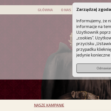
Zarządzaj zgoda
GŁÓWNA
O NAS
PATRON
KAMP
Informujemy, że n
informacje na tem
Użytkownik poprze
„cookies”. Użytko
przycisku „Ustawi
przypadku kliekni
jedynie konieczne p
Odmawia
NASZE KAMPANIE