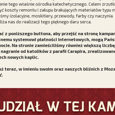
nie tego właśnie ośrodka katechetycznego. Celem zrzutki
yć koszty remontu i zakupu brakujących materiałów typu 
aśmy izolacyjne, moskitiery, przewody, farby czy naczynia.
ża nas do realizacji tego pięknego daru serca.
ć z poniższego buttona, aby przejść na stronę kampan
cznemu systemowi płatności internetowych, mogą Pań
ocie. Na stronie zamieściliśmy również większą liczb
 nagranie od katolików z parafii Carapira, zrealizowa
ch nowych kaplic.
uż teraz, w imieniu swoim oraz naszych bliźnich z Mo
ć.