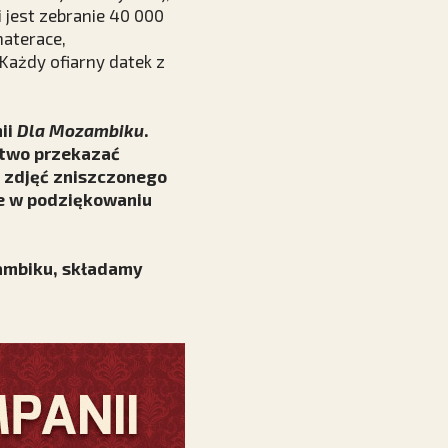
 jest zebranie 40 000
materace,
 Każdy ofiarny datek z
ii
Dla Mozambiku
.
stwo przekazać
ę zdjęć zniszczonego
ne w podziękowaniu
zambiku, składamy