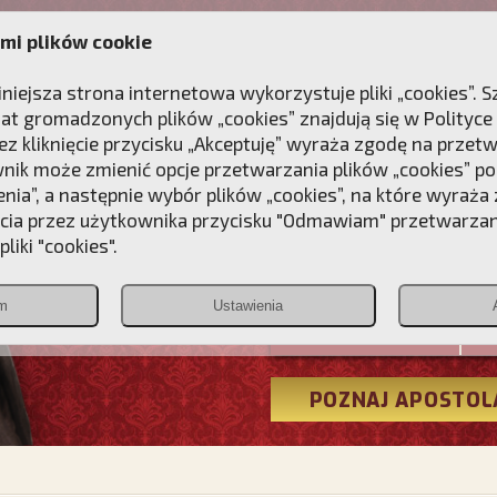
mi plików cookie
ANIE
DLA DUSZY
NAGRODA
KONTAKT
iniejsza strona internetowa wykorzystuje pliki „cookies”.
at gromadzonych plików „cookies” znajdują się w
Polityce
z kliknięcie przycisku „Akceptuję” wyraża zgodę na przet
wnik może zmienić opcje przetwarzania plików „cookies” pop
enia”, a następnie wybór plików „cookies”, na które wyraża
ęcia przez użytkownika przycisku "Odmawiam" przetwarza
Przebudźmy
liki "cookies".
Polonia
m
Ustawienia
Christiana
POZNAJ APOSTOL