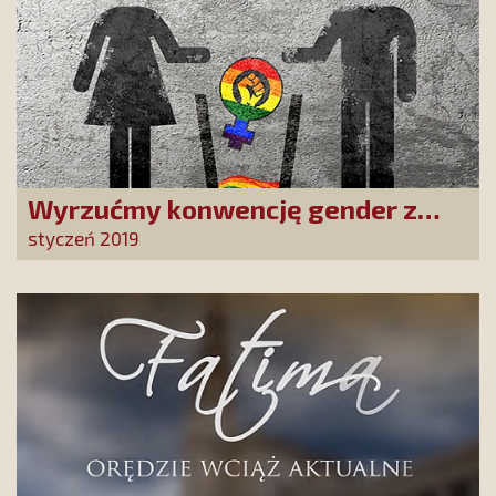
Wyrzućmy konwencję gender z
Polski - petycja do władz
styczeń 2019