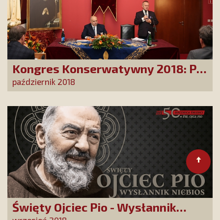
Kongres Konserwatywny 2018: Po
co nam niepodległa Polska?
październik 2018
Święty Ojciec Pio - Wysłannik