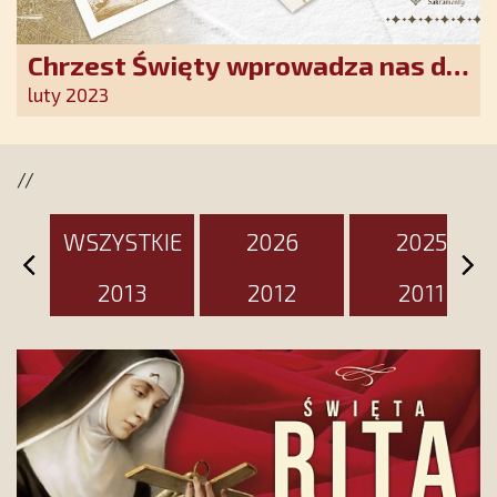
Chrzest Święty wprowadza nas do
wspólnoty Kościoła. Nasz pakiet
luty 2023
jest przygotowany na ten
wyjątkowy dzień
//
WSZYSTKIE
2026
2025
2013
2012
2011