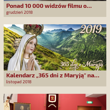
Ponad 10 000 widzów filmu o
Fatimie
grudzień 2018
Kalendarz „365 dni z Maryją" na
2019 rok
listopad 2018