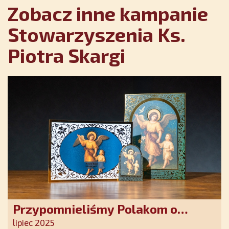
Zobacz inne kampanie
Stowarzyszenia Ks.
Piotra Skargi
Przypomnieliśmy Polakom o
obecności Anioła Stróża!
lipiec 2025