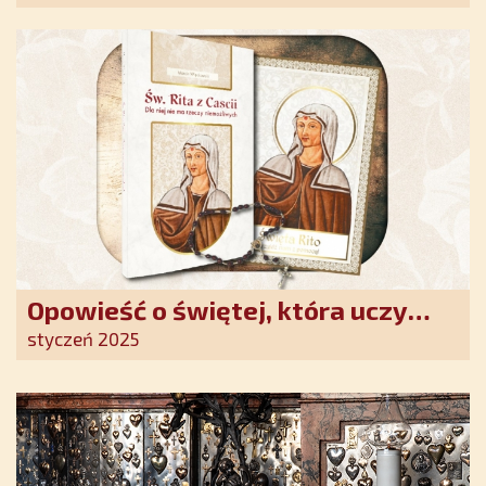
Opowieść o świętej, która uczy
szczerego oddania się Bogu.
styczeń 2025
Duchowe wzmocnienie i światło
nadziei w XXI wieku