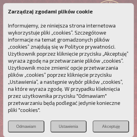
Zarządzaj zgodami plików cookie
Informujemy, że niniejsza strona internetowa
wykorzystuje pliki „cookies”. Szczegółowe
informacje na temat gromadzonych plików
„cookies” znajdują się w
Polityce prywatności
.
Użytkownik poprzez kliknięcie przycisku „Akceptuję”
wyraża zgodę na przetwarzanie plików „cookies”.
Użytkownik może zmienić opcje przetwarzania
plików „cookies” poprzez kliknięcie przycisku
„Ustawienia”, a następnie wybór plików „cookies”,
na które wyraża zgodę. W przypadku klieknięcia
Przebudźmy sumienia Polaków!
przez użytkownika przycisku "Odmawiam"
przetwarzaniu będą podlegać jedynie konieczne
Polonia
Przymierze
PCh24.pl
pliki "cookies".
Christiana
z Maryją
Odmawiam
Ustawienia
Akceptuję
POZNAJ APOSTOLAT FATIMY
WESPRZYJ
NAS