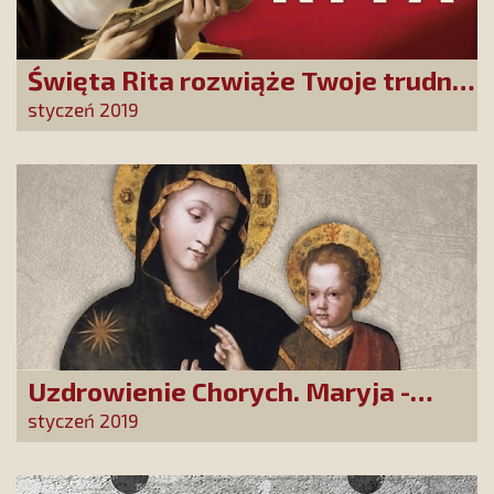
Święta Rita rozwiąże Twoje trudne
sprawy
styczeń 2019
Uzdrowienie Chorych. Maryja -
Święci - Cuda
styczeń 2019