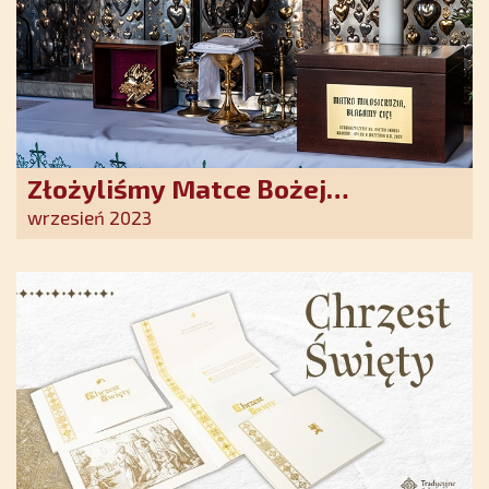
Złożyliśmy Matce Bożej
Ostrobramskiej pozłacane wotum
wrzesień 2023