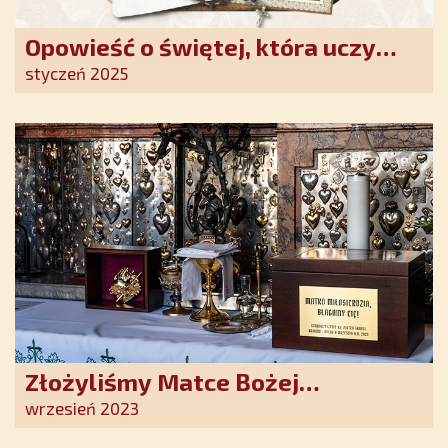
Opowieść o świętej, która uczy
szczerego oddania się Bogu.
styczeń 2025
Duchowe wzmocnienie i światło
nadziei w XXI wieku
Złożyliśmy Matce Bożej
Ostrobramskiej pozłacane wotum
wrzesień 2023