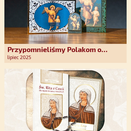
Przypomnieliśmy Polakom o
obecności Anioła Stróża!
lipiec 2025