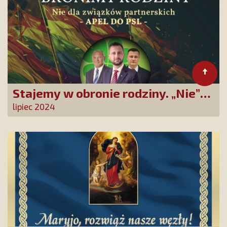
Stajemy w obronie rodziny. „Nie”
dla zrównania związków
lipiec 2024
partnerskich z rodzinami