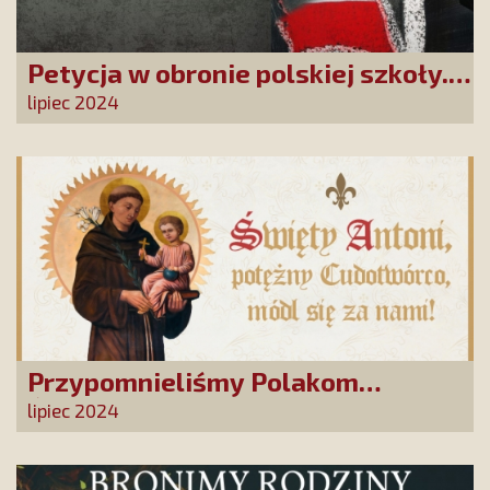
Petycja w obronie polskiej szkoły.
Zatrzymajmy upadek edukacji!
lipiec 2024
Przypomnieliśmy Polakom
Świętego Antoniego!
lipiec 2024