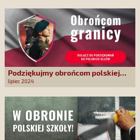
władz TVP
Podziękujmy obrońcom polskiej
granicy
lipiec 2024