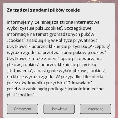
Zarządzaj zgodami plików cookie
Informujemy, że niniejsza strona internetowa
wykorzystuje pliki „cookies”. Szczegółowe
informacje na temat gromadzonych plików
„cookies” znajdują się w
Polityce prywatności
.
Użytkownik poprzez kliknięcie przycisku „Akceptuję”
wyraża zgodę na przetwarzanie plików „cookies”.
Użytkownik może zmienić opcje przetwarzania
plików „cookies” poprzez kliknięcie przycisku
„Ustawienia”, a następnie wybór plików „cookies”,
na które wyraża zgodę. W przypadku klieknięcia
Przebudźmy sumienia Polaków!
przez użytkownika przycisku "Odmawiam"
przetwarzaniu będą podlegać jedynie konieczne
Polonia
Przymierze
PCh24.pl
pliki "cookies".
Christiana
z Maryją
Odmawiam
Ustawienia
Akceptuję
POZNAJ APOSTOLAT FATIMY
WESPRZYJ
NAS