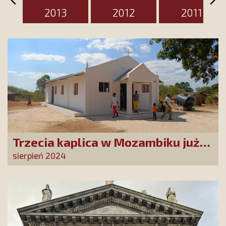
2013
2012
2011
Trzecia kaplica w Mozambiku już
służy lokalnej społeczności
sierpień 2024