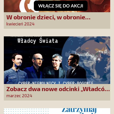
W obronie dzieci, w obronie
Ojczyzny. Akcja „Zadzwoń do posła”
kwiecień 2024
i marsz na Sejm
Zobacz dwa nowe odcinki „Władców
świata”. Poznaj sieć powiązań
marzec 2024
miliarderów i polityków