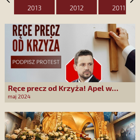
2013
2012
2011
Ręce precz od Krzyża! Apel w
reakcji na skandaliczne
maj 2024
zarządzenie Rafała
Trzaskowskiego