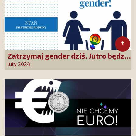
Zatrzymaj gender dziś. Jutro będzie
za późno!
luty 2024