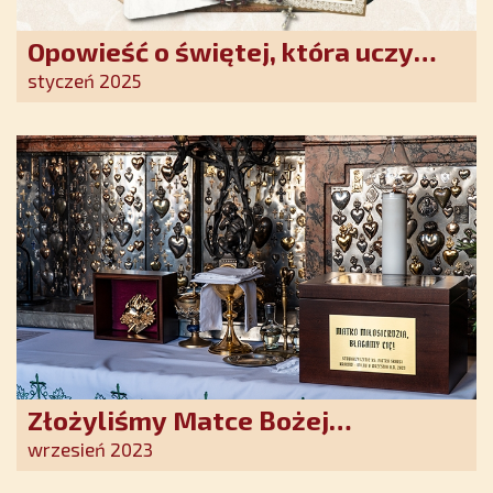
Opowieść o świętej, która uczy
szczerego oddania się Bogu.
styczeń 2025
Duchowe wzmocnienie i światło
nadziei w XXI wieku
Złożyliśmy Matce Bożej
Ostrobramskiej pozłacane wotum
wrzesień 2023