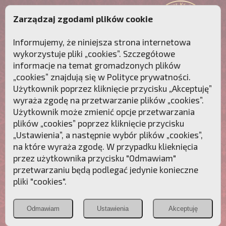
Zarządzaj zgodami plików cookie
Informujemy, że niniejsza strona internetowa
wykorzystuje pliki „cookies”. Szczegółowe
informacje na temat gromadzonych plików
„cookies” znajdują się w
Polityce prywatności
.
Użytkownik poprzez kliknięcie przycisku „Akceptuję”
wyraża zgodę na przetwarzanie plików „cookies”.
Użytkownik może zmienić opcje przetwarzania
plików „cookies” poprzez kliknięcie przycisku
„Ustawienia”, a następnie wybór plików „cookies”,
na które wyraża zgodę. W przypadku klieknięcia
Przebudźmy sumienia Polaków!
przez użytkownika przycisku "Odmawiam"
przetwarzaniu będą podlegać jedynie konieczne
Polonia
Przymierze
PCh24.pl
pliki "cookies".
Christiana
z Maryją
Odmawiam
Ustawienia
Akceptuję
POZNAJ APOSTOLAT FATIMY
WESPRZYJ
NAS