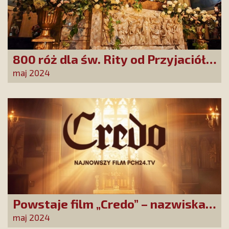
800 róż dla św. Rity od Przyjaciół
Stowarzyszenia!
maj 2024
Powstaje film „Credo” – nazwiska
występujących robią wrażenie!
maj 2024