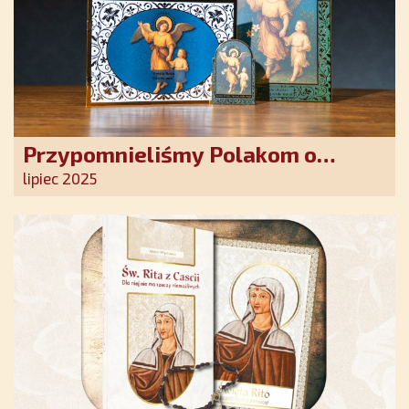
Przypomnieliśmy Polakom o
obecności Anioła Stróża!
lipiec 2025