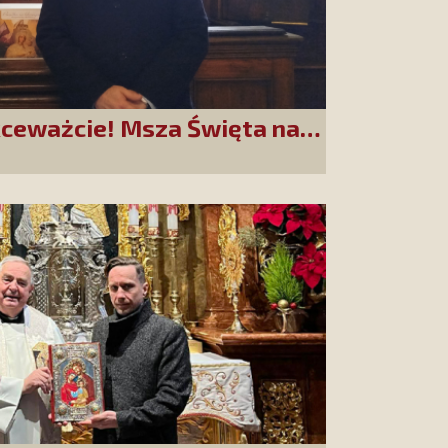
kceważcie! Msza Święta na
ziękujemy za Waszą