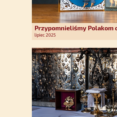
Przypomnieliśmy Polakom o
Stróża!
lipiec 2025