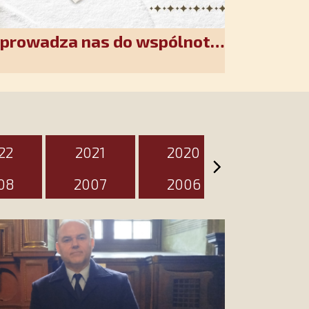
wprowadza nas do wspólnoty
akiet jest przygotowany na
zień
22
2021
2020
2019
08
2007
2006
2005