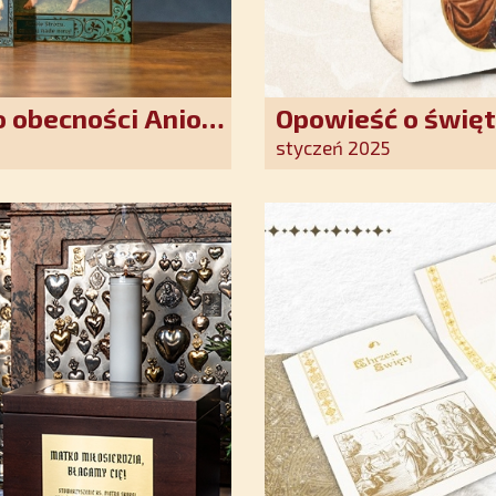
 obecności Anioła
Opowieść o święt
oddania się Bogu
styczeń 2025
światło nadziei 