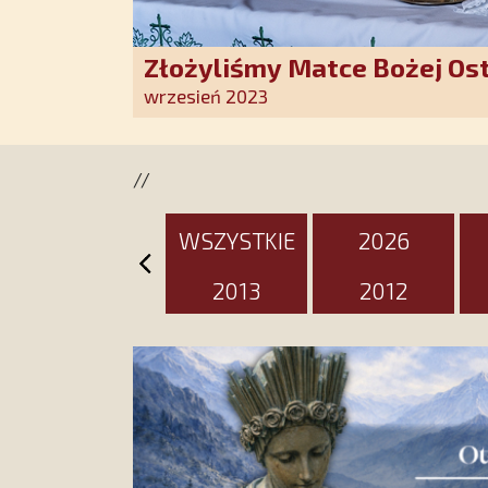
Złożyliśmy Matce Bożej Os
pozłacane wotum
wrzesień 2023
//
WSZYSTKIE
2026
2013
2012