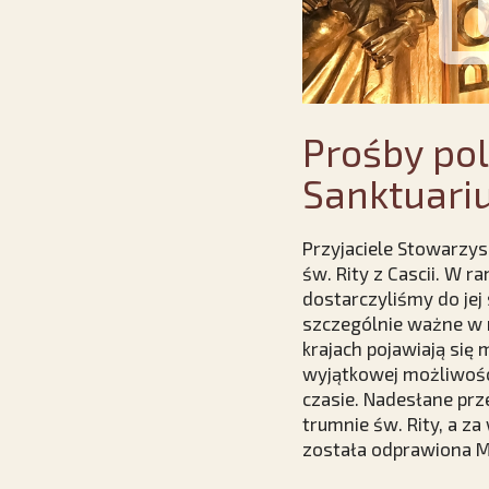
Prośby pol
Sanktuariu
Przyjaciele Stowarzysz
św. Rity z Cascii. W 
dostarczyliśmy do jej
szczególnie ważne w r
krajach pojawiają się
wyjątkowej możliwości
czasie. Nadesłane prz
trumnie św. Rity, a za
została odprawiona M