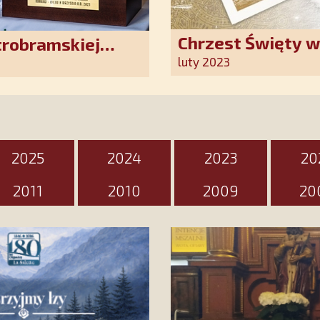
Chrzest Święty 
trobramskiej
Kościoła. Nasz p
luty 2023
ten wyjątkowy d
2025
2024
2023
20
2011
2010
2009
20