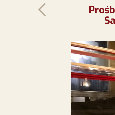
Prośb
Sa