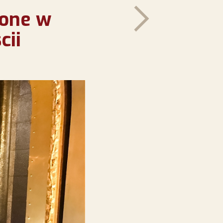
żone w
cii