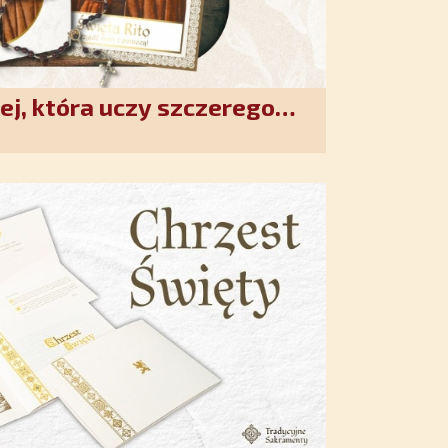
ej, która uczy szczerego
. Duchowe wzmocnienie i
w XXI wieku