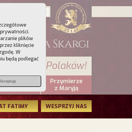
 Szczegółowe
 prywatności
.
warzanie plików
rzez kliknięcie
 zgodę. W
niu będą podlegać
 sumienia Polaków!
Przymierze
Akceptuję
PCh24.pl
z Maryją
AT FATIMY
WESPRZYJ NAS