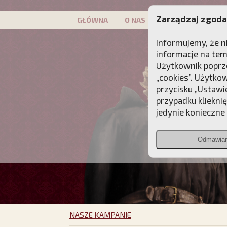
Zarządzaj zgoda
GŁÓWNA
O NAS
PATRON
KAMP
Informujemy, że n
informacje na tem
Użytkownik poprze
„cookies”. Użytko
przycisku „Ustawi
przypadku kliekni
jedynie konieczne p
Odmawia
NASZE KAMPANIE