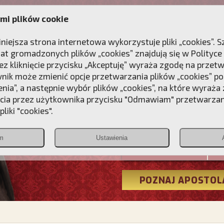
mi plików cookie
ANIE
DLA DUSZY
NAGRODA
KONTAKT
iniejsza strona internetowa wykorzystuje pliki „cookies”.
at gromadzonych plików „cookies” znajdują się w
Polityce
z kliknięcie przycisku „Akceptuję” wyraża zgodę na przet
wnik może zmienić opcje przetwarzania plików „cookies” pop
enia”, a następnie wybór plików „cookies”, na które wyraża
ęcia przez użytkownika przycisku "Odmawiam" przetwarza
Przebudźmy
liki "cookies".
Polonia
m
Ustawienia
Christiana
POZNAJ APOSTOL