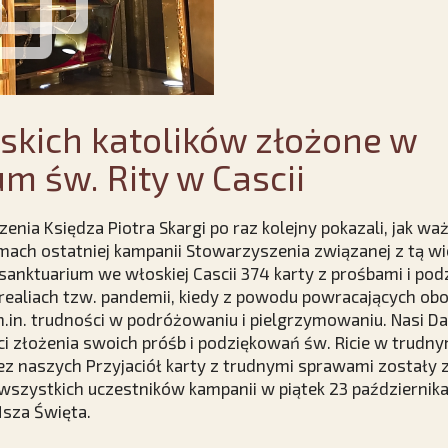
skich katolików złożone w
m św. Rity w Cascii
enia Księdza Piotra Skargi po raz kolejny pokazali, jak ważn
ramach ostatniej kampanii Stowarzyszenia związanej z tą wi
 sanktuarium we włoskiej Cascii 374 karty z prośbami i pod
ealiach tzw. pandemii, kiedy z powodu powracających obo
 m.in. trudności w podróżowaniu i pielgrzymowaniu. Nasi Da
 złożenia swoich próśb i podziękowań św. Ricie w trudny
ez naszych Przyjaciół karty z trudnymi sprawami zostały 
 wszystkich uczestników kampanii w piątek 23 października 
sza Święta.