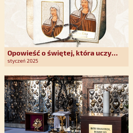
Opowieść o świętej, która uczy
szczerego oddania się Bogu.
styczeń 2025
Duchowe wzmocnienie i światło
nadziei w XXI wieku