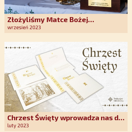
Złożyliśmy Matce Bożej
Ostrobramskiej pozłacane wotum
wrzesień 2023
Chrzest Święty wprowadza nas do
wspólnoty Kościoła. Nasz pakiet
luty 2023