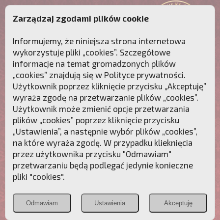
Zarządzaj zgodami plików cookie
Informujemy, że niniejsza strona internetowa
wykorzystuje pliki „cookies”. Szczegółowe
informacje na temat gromadzonych plików
„cookies” znajdują się w
Polityce prywatności
.
Użytkownik poprzez kliknięcie przycisku „Akceptuję”
wyraża zgodę na przetwarzanie plików „cookies”.
Użytkownik może zmienić opcje przetwarzania
plików „cookies” poprzez kliknięcie przycisku
„Ustawienia”, a następnie wybór plików „cookies”,
na które wyraża zgodę. W przypadku klieknięcia
Przebudźmy sumienia Polaków!
przez użytkownika przycisku "Odmawiam"
przetwarzaniu będą podlegać jedynie konieczne
Polonia
Przymierze
PCh24.pl
pliki "cookies".
Christiana
z Maryją
Odmawiam
Ustawienia
Akceptuję
POZNAJ APOSTOLAT FATIMY
WESPRZYJ
NAS