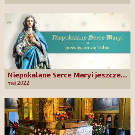
Niepokalane Serce Maryi jeszcze
bardziej obecne w polskich,
maj 2022
katolickich domach