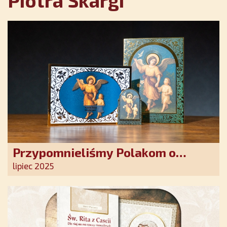
Piotra Skargi
Przypomnieliśmy Polakom o
obecności Anioła Stróża!
lipiec 2025