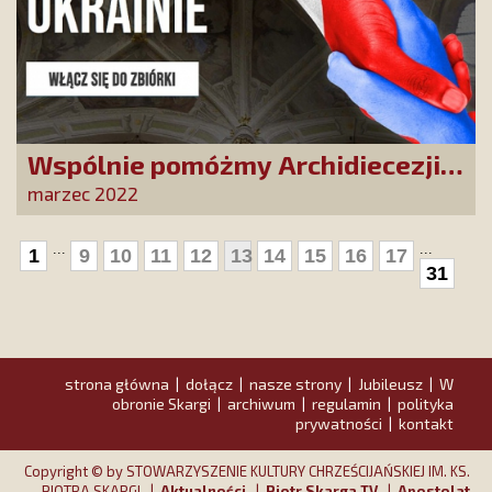
Wspólnie pomóżmy Archidiecezji
Lwowskiej, dającej ochronę
marzec 2022
uchodźcom uciekającym przed
rosyjską inwazją
...
...
1
9
10
11
12
13
14
15
16
17
31
strona główna
dołącz
nasze strony
Jubileusz
W
|
|
|
|
obronie Skargi
archiwum
regulamin
polityka
|
|
|
prywatności
kontakt
|
Copyright © by STOWARZYSZENIE KULTURY CHRZEŚCIJAŃSKIEJ IM. KS.
PIOTRA SKARGI |
Aktualności
|
Piotr Skarga TV
|
Apostolat