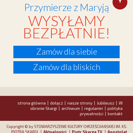
Przymierze z Maryją
WYSYŁAMY
BEZPŁATNIE!
Zamów dla siebie
Zamów dla bliskich
strona główna
dołącz
nasze strony
Jubileusz
W
|
|
|
|
obronie Skargi
archiwum
regulamin
polityka
|
|
|
prywatności
kontakt
|
Copyright © by STOWARZYSZENIE KULTURY CHRZEŚCIJAŃSKIEJ IM. KS.
PIOTRA SKARGI |
Aktualności
|
Piotr Skarga TV
|
Apostolat