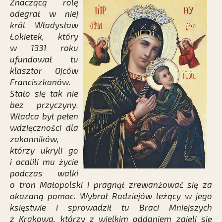
Znaczącą rolę
odegrał w niej
król Władysław
Łokietek, który
w 1331 roku
ufundował tu
klasztor Ojców
Franciszkanów.
Stało się tak nie
bez przyczyny.
Władca był pełen
wdzięczności dla
zakonników,
którzy ukryli go
i ocalili mu życie
podczas walki
o tron Małopolski i pragnął zrewanżować się za
okazaną pomoc. Wybrał Radziejów leżący w jego
księstwie i sprowadził tu Braci Mniejszych
z Krakowa, którzy z wielkim oddaniem zajęli się