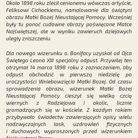
Około 1898 roku zlecił cenionemu wówczas artyście,
Feliksowi Cichockiemu, namalowanie dla świątyni
obrazu Matki Bożej Nieustającej Pomocy. Wcześniej
były tu ponoć cudowne obrazy poświęcone Matce
Najświętszej, ale w wyniku zawieruch dziejowych
uległy zniszczeniu.
Dla nowego wizerunku o. Bonifacy uzyskał od Ojca
Świętego Leona XIII specjalny odpust. Przywilej ten
otrzymał 14 marca 1898 roku z zaznaczeniem, aby
odpust obchodzić w pierwszą niedzielę po
uroczystości Wniebowzięcia Matki Bożej. Od czasu
sprowadzenia obrazu, wizerunek Matki Bożej
Nieustającej Pomocy cieszył się wielką czcią
wiernych z Radziejowa i okolic, licznie
gromadzących się w kościele. Z każdym rokiem
przybywało świadectw zawierających opisy wielu
nadzwyczajnych łask, uzdrowień fizycznych
i duchowych, wyproszonych przed wizerunkiem