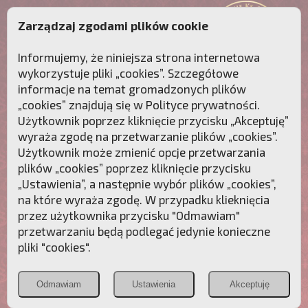
Zarządzaj zgodami plików cookie
Informujemy, że niniejsza strona internetowa
wykorzystuje pliki „cookies”. Szczegółowe
informacje na temat gromadzonych plików
„cookies” znajdują się w
Polityce prywatności
.
Użytkownik poprzez kliknięcie przycisku „Akceptuję”
wyraża zgodę na przetwarzanie plików „cookies”.
Użytkownik może zmienić opcje przetwarzania
plików „cookies” poprzez kliknięcie przycisku
„Ustawienia”, a następnie wybór plików „cookies”,
na które wyraża zgodę. W przypadku klieknięcia
Przebudźmy sumienia Polaków!
przez użytkownika przycisku "Odmawiam"
przetwarzaniu będą podlegać jedynie konieczne
Polonia
Przymierze
PCh24.pl
pliki "cookies".
Christiana
z Maryją
Odmawiam
Ustawienia
Akceptuję
POZNAJ APOSTOLAT FATIMY
WESPRZYJ
NAS