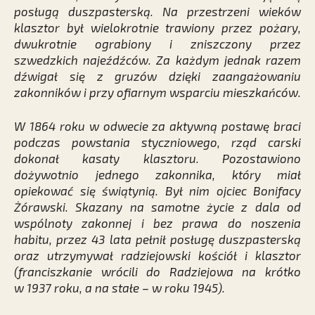
posługą duszpasterską. Na przestrzeni wieków
klasztor był wielokrotnie trawiony przez pożary,
dwukrotnie ograbiony i zniszczony przez
szwedzkich najeźdźców. Za każdym jednak razem
dźwigał się z gruzów dzięki zaangażowaniu
zakonników i przy ofiarnym wsparciu mieszkańców.
W 1864 roku w odwecie za aktywną postawę braci
podczas powstania styczniowego, rząd carski
dokonał kasaty klasztoru. Pozostawiono
dożywotnio jednego zakonnika, który miał
opiekować się świątynią. Był nim ojciec Bonifacy
Żórawski. Skazany na samotne życie z dala od
wspólnoty zakonnej i bez prawa do noszenia
habitu, przez 43 lata pełnił posługę duszpasterską
oraz utrzymywał radziejowski kościół i klasztor
(franciszkanie wrócili do Radziejowa na krótko
w 1937 roku, a na stałe – w roku 1945).