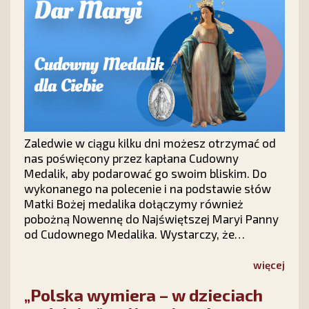
Zaledwie w ciągu kilku dni możesz otrzymać od
nas poświęcony przez kapłana Cudowny
Medalik, aby podarować go swoim bliskim. Do
wykonanego na polecenie i na podstawie słów
Matki Bożej medalika dołączymy również
pobożną Nowennę do Najświętszej Maryi Panny
od Cudownego Medalika. Wystarczy, że
wypełnisz krótki formularz na stronie kampanii
Stowarzyszenia Ks. Piotra Skargi „Dar Maryi”
więcej
https://darmaryi.pl/ lub zadzwonisz do nas pod
„Polska wymiera – w dzieciach
numer 12 423 44 23, a Medalik i Nowenna będą