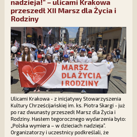
Twoje!
nadzieja!” – ulicami Krakowa
przeszedł XII Marsz dla Życia i
Rodziny
Ulicami Krakowa - z inicjatywy Stowarzyszenia
Kultury Chrześcijańskiej im. ks. Piotra Skargi - już
po raz dwunasty przeszedł Marsz dla Życia i
Rodziny. Hasłem tegorocznego wydarzenia było:
„Polska wymiera – w dzieciach nadzieja”.
Organizatorzy i uczestnicy podkreślali, że