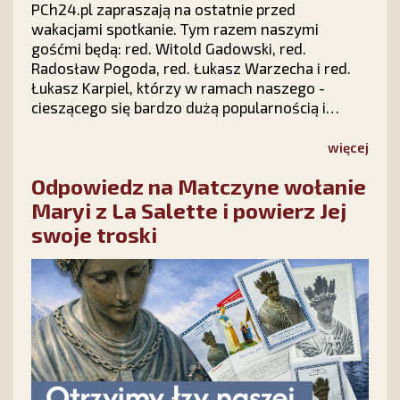
PCh24.pl zapraszają na ostatnie przed
wakacjami spotkanie. Tym razem naszymi
gośćmi będą: red. Witold Gadowski, red.
Radosław Pogoda, red. Łukasz Warzecha i red.
Łukasz Karpiel, którzy w ramach naszego -
cieszącego się bardzo dużą popularnością i
zainteresowaniem w całej Polsce - cyklu "Prawy
Prosty PLUS" z udziałem publiczności dokonają
więcej
politycznego podsumowania pierwszych sześciu
Odpowiedz na Matczyne wołanie
miesięcy 2026 roku.
Maryi z La Salette i powierz Jej
swoje troski