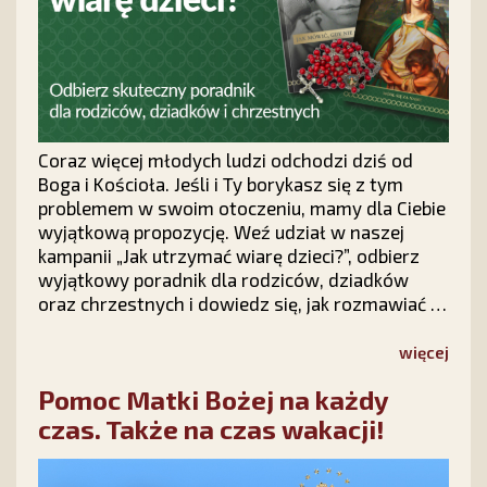
Coraz więcej młodych ludzi odchodzi dziś od
Boga i Kościoła. Jeśli i Ty borykasz się z tym
problemem w swoim otoczeniu, mamy dla Ciebie
wyjątkową propozycję. Weź udział w naszej
kampanii „Jak utrzymać wiarę dzieci?”, odbierz
wyjątkowy poradnik dla rodziców, dziadków
oraz chrzestnych i dowiedz się, jak rozmawiać z
dziećmi o wierze, modlić się o ich nawrócenie i
nie tracić nadziei na ich powrót do Chrystusa.
więcej
Pomoc Matki Bożej na każdy
czas. Także na czas wakacji!