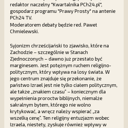
redaktor naczelny "Kwartalnika PCh24.pl",
gospodarz programu "Prawy Prosty" na antenie
PCh24 TV.
Moderatorem debaty będzie red. Paweł
Chmielewski.
Syjonizm chrześcijański to zjawisko, które na
Zachodzie – szczególnie w Stanach
Zjednoczonych – dawno już przestało być
marginesem. Jest potężnym ruchem religijno-
politycznym, który wpływa na losy świata. W
jego centrum znajduje się przekonanie, że
państwo Izrael jest nie tylko ciałem politycznym,
ale także „znakiem czasu” – koniecznym dla
wypełnienia proroctw biblijnych, niemalże
sakralnym bytem, którego nie wolno
krytykować, a wręcz należy wspierać „za
wszelką cenę”. Ten religijny entuzjazm wobec
Izraela, niestety, zyskuje również wpływy w