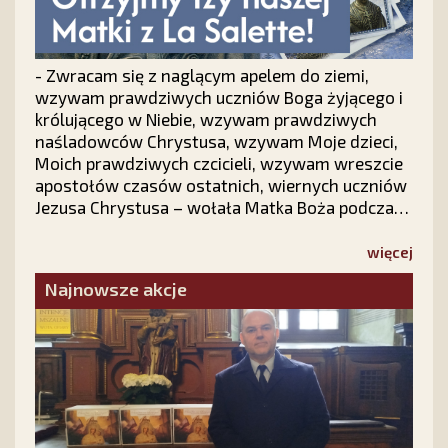
- Zwracam się z naglącym apelem do ziemi,
wzywam prawdziwych uczniów Boga żyjącego i
królującego w Niebie, wzywam prawdziwych
naśladowców Chrystusa, wzywam Moje dzieci,
Moich prawdziwych czcicieli, wzywam wreszcie
apostołów czasów ostatnich, wiernych uczniów
Jezusa Chrystusa – wołała Matka Boża podczas
objawień we francuskim La Salette.
Odpowiedzmy na Jej słowa. Nie pozostańmy
więcej
obojętni!
Najnowsze akcje