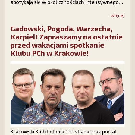
spotykają się w okolicznościach intensywnego
ataku politycznego na instytucję rodziny, ale
radosna atmosfera marszu podtrzymuje
więcej
nadzieję, że polska rodzina – Bogiem silna –
Gadowski, Pogoda, Warzecha,
pokona wszelkie przeciwności.
Karpiel! Zapraszamy na ostatnie
przed wakacjami spotkanie
Klubu PCh w Krakowie!
Krakowski Klub Polonia Christiana oraz portal