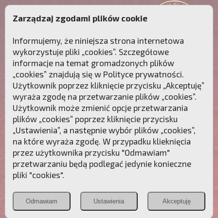
Zarządzaj zgodami plików cookie
Informujemy, że niniejsza strona internetowa
wykorzystuje pliki „cookies”. Szczegółowe
informacje na temat gromadzonych plików
„cookies” znajdują się w
Polityce prywatności
.
Użytkownik poprzez kliknięcie przycisku „Akceptuję”
wyraża zgodę na przetwarzanie plików „cookies”.
Użytkownik może zmienić opcje przetwarzania
plików „cookies” poprzez kliknięcie przycisku
„Ustawienia”, a następnie wybór plików „cookies”,
na które wyraża zgodę. W przypadku klieknięcia
Przebudźmy sumienia Polaków!
przez użytkownika przycisku "Odmawiam"
przetwarzaniu będą podlegać jedynie konieczne
Polonia
Przymierze
PCh24.pl
pliki "cookies".
Christiana
z Maryją
Odmawiam
Ustawienia
Akceptuję
POZNAJ APOSTOLAT FATIMY
WESPRZYJ
NAS