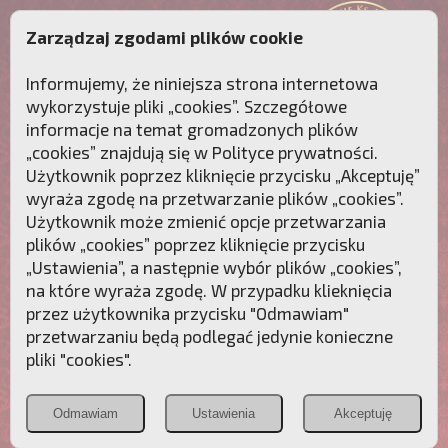
Zarządzaj zgodami plików cookie
Informujemy, że niniejsza strona internetowa
wykorzystuje pliki „cookies”. Szczegółowe
informacje na temat gromadzonych plików
„cookies” znajdują się w
Polityce prywatności
.
Użytkownik poprzez kliknięcie przycisku „Akceptuję”
wyraża zgodę na przetwarzanie plików „cookies”.
Użytkownik może zmienić opcje przetwarzania
plików „cookies” poprzez kliknięcie przycisku
„Ustawienia”, a następnie wybór plików „cookies”,
na które wyraża zgodę. W przypadku klieknięcia
Przebudźmy sumienia Polaków!
przez użytkownika przycisku "Odmawiam"
przetwarzaniu będą podlegać jedynie konieczne
Polonia
Przymierze
PCh24.pl
pliki "cookies".
Christiana
z Maryją
Odmawiam
Ustawienia
Akceptuję
POZNAJ APOSTOLAT FATIMY
WESPRZYJ
NAS