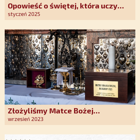
Opowieść o świętej, która uczy
szczerego oddania się Bogu.
styczeń 2025
Duchowe wzmocnienie i światło
nadziei w XXI wieku
Złożyliśmy Matce Bożej
Ostrobramskiej pozłacane wotum
wrzesień 2023