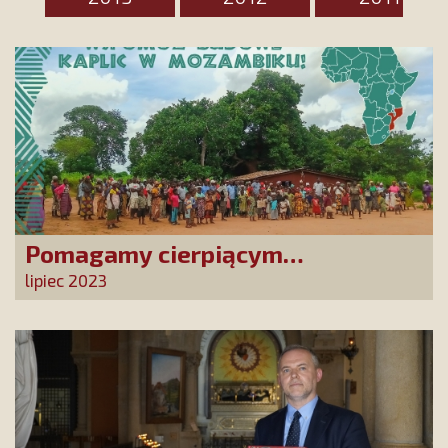
Pomagamy cierpiącym
chrześcijanom w Mozambiku!
lipiec 2023