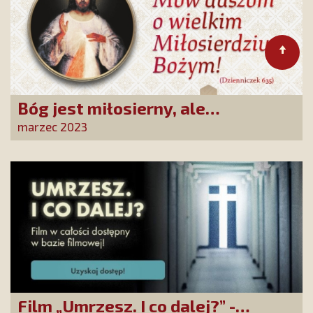
Bóg jest miłosierny, ale
sprawiedliwy!
marzec 2023
Film „Umrzesz. I co dalej?” -