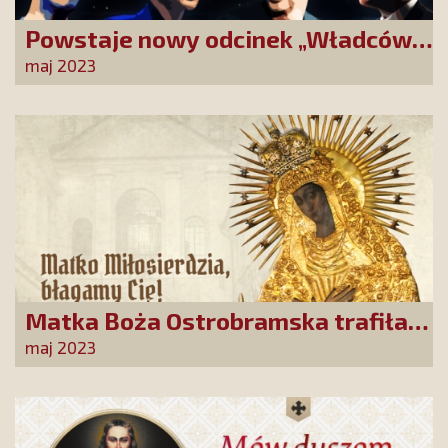
Powstaje nowy odcinek „Władców
świata”. Wesprzyj kampanię
maj 2023
ujawniania kulisów globalnego
rządzenia!
Matka Boża Ostrobramska trafiła
pod strzechy!
maj 2023