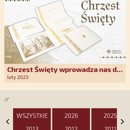
Chrzest Święty wprowadza nas do
wspólnoty Kościoła. Nasz pakiet
luty 2023
jest przygotowany na ten
wyjątkowy dzień
//
WSZYSTKIE
2026
2025
2013
2012
2011