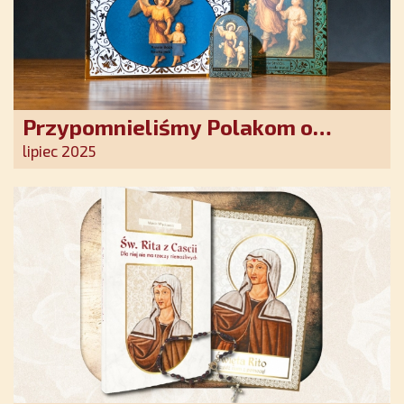
Przypomnieliśmy Polakom o
obecności Anioła Stróża!
lipiec 2025