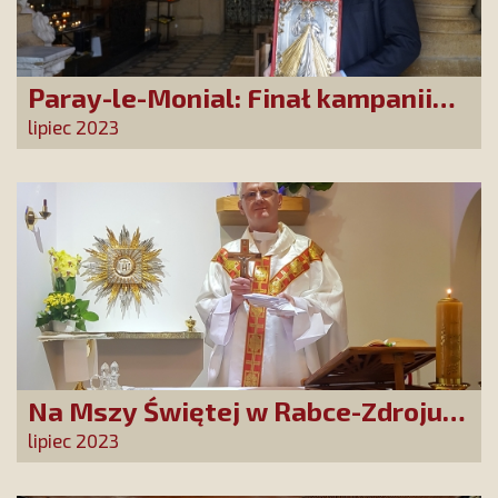
Paray-le-Monial: Finał kampanii
„Najświętsze Serce Pana Jezusa,
lipiec 2023
poświęcam się Tobie!”
Na Mszy Świętej w Rabce-Zdroju
złożono prośby i podziękowania
lipiec 2023
naszych Przyjaciół