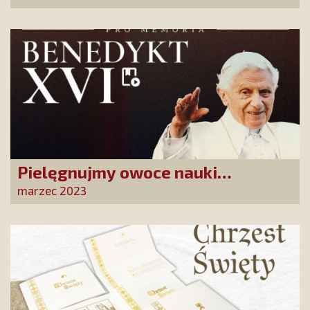
zrównoważony rozwój
Pielęgnujmy owoce nauki
Benedykta XVI. Weź udział w
marzec 2023
naszej akcji