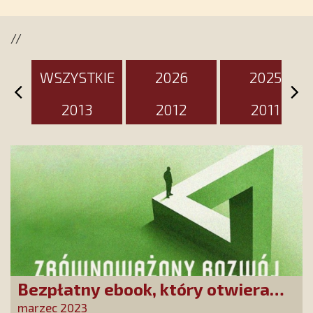
jest przygotowany na ten
wyjątkowy dzień
//
WSZYSTKIE
2026
2025
2013
2012
2011
Bezpłatny ebook, który otwiera
oczy! Dowiedz się, czym jest
marzec 2023