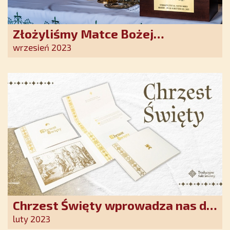
Złożyliśmy Matce Bożej
Ostrobramskiej pozłacane wotum
wrzesień 2023
Chrzest Święty wprowadza nas do
wspólnoty Kościoła. Nasz pakiet
luty 2023