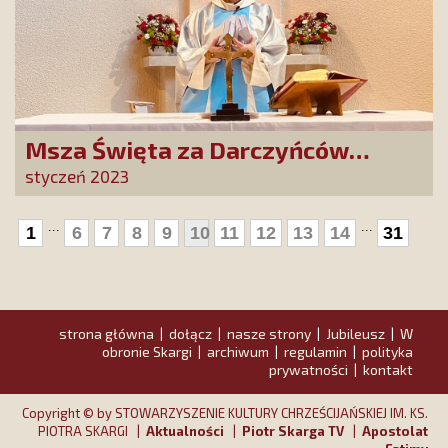
Msza Święta za Darczyńców
propagujących kult Matki Bożej z
styczeń 2023
Akity
...
...
1
6
7
8
9
10
11
12
13
14
31
strona główna
dołącz
nasze strony
Jubileusz
W
|
|
|
|
obronie Skargi
archiwum
regulamin
polityka
|
|
|
prywatności
kontakt
|
Copyright © by STOWARZYSZENIE KULTURY CHRZEŚCIJAŃSKIEJ IM. KS.
PIOTRA SKARGI |
Aktualności
|
Piotr Skarga TV
|
Apostolat