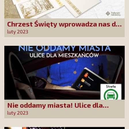
Chrzest Święty wprowadza nas do
wspólnoty Kościoła. Nasz pakiet
luty 2023
jest przygotowany na ten
wyjątkowy dzień
Nie oddamy miasta! Ulice dla
mieszkańców - Warszawa,
luty 2023
Wrocław, Rzeszów