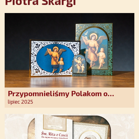
Piotra Skargi
Przypomnieliśmy Polakom o
obecności Anioła Stróża!
lipiec 2025