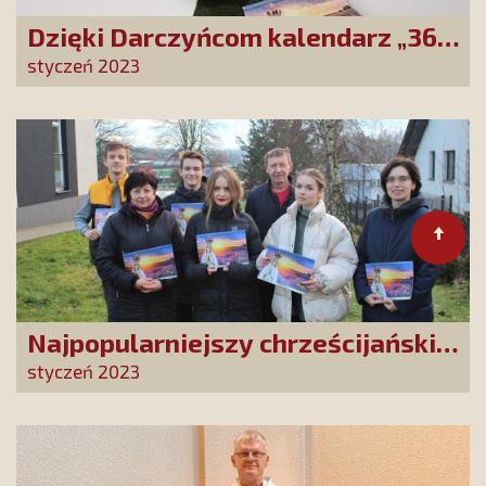
Dzięki Darczyńcom kalendarz „365
dni z Maryją” trafił do rodaków z
styczeń 2023
Wileńszczyzny
Najpopularniejszy chrześcijański
kalendarz ścienny trafił do
styczeń 2023
uchodźców z Ukrainy