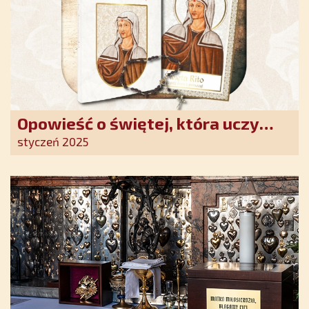
Opowieść o świętej, która uczy
szczerego oddania się Bogu.
styczeń 2025
Duchowe wzmocnienie i światło
nadziei w XXI wieku