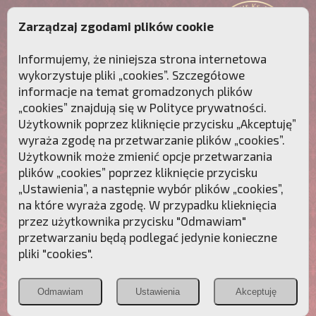
Zarządzaj zgodami plików cookie
Informujemy, że niniejsza strona internetowa
wykorzystuje pliki „cookies”. Szczegółowe
informacje na temat gromadzonych plików
„cookies” znajdują się w
Polityce prywatności
.
Użytkownik poprzez kliknięcie przycisku „Akceptuję”
wyraża zgodę na przetwarzanie plików „cookies”.
Użytkownik może zmienić opcje przetwarzania
plików „cookies” poprzez kliknięcie przycisku
„Ustawienia”, a następnie wybór plików „cookies”,
na które wyraża zgodę. W przypadku klieknięcia
Przebudźmy sumienia Polaków!
przez użytkownika przycisku "Odmawiam"
przetwarzaniu będą podlegać jedynie konieczne
Polonia
Przymierze
PCh24.pl
pliki "cookies".
Christiana
z Maryją
Odmawiam
Ustawienia
Akceptuję
POZNAJ APOSTOLAT FATIMY
WESPRZYJ
NAS