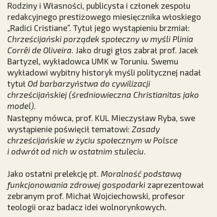
Rodziny i Własności, publicysta i członek zespołu
redakcyjnego prestiżowego miesięcznika włoskiego
„Radici Cristiane”. Tytuł jego wystąpieniu brzmiał:
Chrześcijański porządek społeczny w myśli Plinia
Corrêi de Oliveira.
Jako drugi głos zabrał prof. Jacek
Bartyzel, wykładowca UMK w Toruniu. Swemu
wykładowi wybitny historyk myśli politycznej nadał
tytuł
Od barbarzyństwa do cywilizacji
chrześcijańskiej (średniowieczna Christianitas jako
model)
.
Następny mówca, prof. KUL Mieczysław Ryba, swe
wystąpienie poświęcił tematowi:
Zasady
chrześcijańskie w życiu społecznym w Polsce
i odwrót od nich w ostatnim stuleciu
.
Jako ostatni prelekcję pt.
Moralność podstawą
funkcjonowania zdrowej gospodarki
zaprezentował
zebranym prof. Michał Wojciechowski, profesor
teologii oraz badacz idei wolnorynkowych.