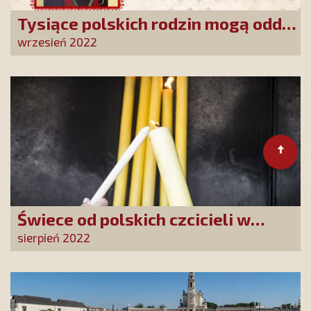
Tysiące polskich rodzin mogą oddać
się nieustającej pomocy Matki
wrzesień 2022
Bożej!
Świece od polskich czcicieli w
Fatimie
sierpień 2022