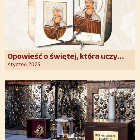
Opowieść o świętej, która uczy
szczerego oddania się Bogu.
styczeń 2025
Duchowe wzmocnienie i światło
nadziei w XXI wieku