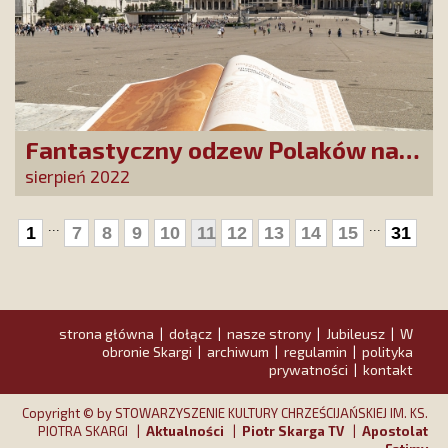
Fantastyczny odzew Polaków na
wezwanie do poświęcenia domu
sierpień 2022
Maryi
...
...
1
7
8
9
10
11
12
13
14
15
31
strona główna
dołącz
nasze strony
Jubileusz
W
|
|
|
|
obronie Skargi
archiwum
regulamin
polityka
|
|
|
prywatności
kontakt
|
Copyright © by STOWARZYSZENIE KULTURY CHRZEŚCIJAŃSKIEJ IM. KS.
PIOTRA SKARGI |
Aktualności
|
Piotr Skarga TV
|
Apostolat