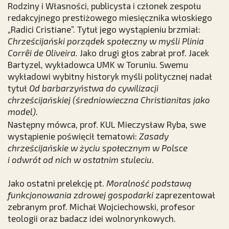
Rodziny i Własności, publicysta i członek zespołu
redakcyjnego prestiżowego miesięcznika włoskiego
„Radici Cristiane”. Tytuł jego wystąpieniu brzmiał:
Chrześcijański porządek społeczny w myśli Plinia
Corrêi de Oliveira.
Jako drugi głos zabrał prof. Jacek
Bartyzel, wykładowca UMK w Toruniu. Swemu
wykładowi wybitny historyk myśli politycznej nadał
tytuł
Od barbarzyństwa do cywilizacji
chrześcijańskiej (średniowieczna Christianitas jako
model)
.
Następny mówca, prof. KUL Mieczysław Ryba, swe
wystąpienie poświęcił tematowi:
Zasady
chrześcijańskie w życiu społecznym w Polsce
i odwrót od nich w ostatnim stuleciu
.
Jako ostatni prelekcję pt.
Moralność podstawą
funkcjonowania zdrowej gospodarki
zaprezentował
zebranym prof. Michał Wojciechowski, profesor
teologii oraz badacz idei wolnorynkowych.