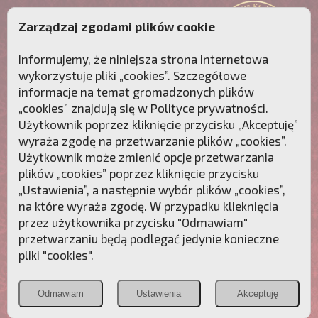
Zarządzaj zgodami plików cookie
Informujemy, że niniejsza strona internetowa
wykorzystuje pliki „cookies”. Szczegółowe
informacje na temat gromadzonych plików
„cookies” znajdują się w
Polityce prywatności
.
Użytkownik poprzez kliknięcie przycisku „Akceptuję”
wyraża zgodę na przetwarzanie plików „cookies”.
Użytkownik może zmienić opcje przetwarzania
plików „cookies” poprzez kliknięcie przycisku
„Ustawienia”, a następnie wybór plików „cookies”,
na które wyraża zgodę. W przypadku klieknięcia
Przebudźmy sumienia Polaków!
przez użytkownika przycisku "Odmawiam"
przetwarzaniu będą podlegać jedynie konieczne
Polonia
Przymierze
PCh24.pl
pliki "cookies".
Christiana
z Maryją
Odmawiam
Ustawienia
Akceptuję
POZNAJ APOSTOLAT FATIMY
WESPRZYJ
NAS