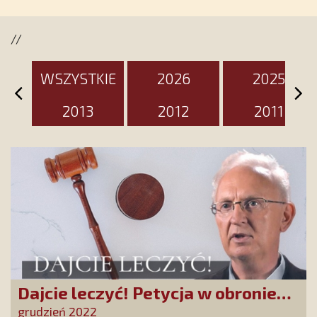
jest przygotowany na ten
wyjątkowy dzień
//
WSZYSTKIE
2026
2025
2013
2012
2011
Dajcie leczyć! Petycja w obronie
doktora Martyki
grudzień 2022