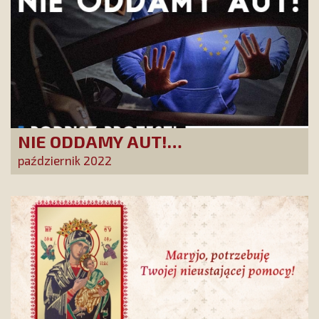
NIE ODDAMY AUT!
Pseudoekologiczna agenda UE
październik 2022
uderzy w każdego