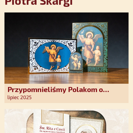
Piotra Skargi
Przypomnieliśmy Polakom o
obecności Anioła Stróża!
lipiec 2025