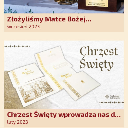
Złożyliśmy Matce Bożej
Ostrobramskiej pozłacane wotum
wrzesień 2023
Chrzest Święty wprowadza nas do
wspólnoty Kościoła. Nasz pakiet
luty 2023