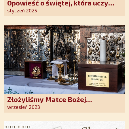
Opowieść o świętej, która uczy
szczerego oddania się Bogu.
styczeń 2025
Duchowe wzmocnienie i światło
nadziei w XXI wieku
Złożyliśmy Matce Bożej
Ostrobramskiej pozłacane wotum
wrzesień 2023