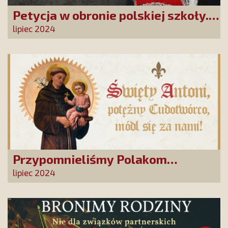
Petycja w obronie polskiej szkoły.
Zatrzymajmy upadek edukacji!
lipiec 2024
Przypomnieliśmy Polakom
Świętego Antoniego!
lipiec 2024