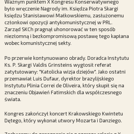
Ważnym punktem X Kongresu Konserwatywnego
było wręczenie Nagrody im. Księdza Piotra Skargi
księdzu Stanisławowi Małkowskiemu, zasłużonemu
członkowi opozycji antykomunistycznej w PRL.
Zarząd SKCh pragnął uhonorować w ten sposób
niezłomną i bezkompromisową postawę tego kapłana
wobec komunistycznej sekty.
Po przerwie kontynuowano obrady. Doradca Instytutu
Ks. P. Skargi Valdis Grinsteins wygłosił referat
zatytułowany: "Katolicka wizja dziejów". Jako ostatni
przemawiał Luis Dufaur, dyrektor brazylijskiego
Instytutu Plinia Correi de Oliveira, który skupił się na
znaczeniu Objawień Fatimskich dla współczesnego
świata.
Kongres zakończył koncert Krakowskiego Kwintetu
Dętego, który wykonał utwory Mozarta i Danziego.