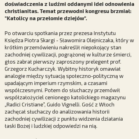
doświadczenia z ludźmi oddanymi idei odnowienia
christianitas. Temat przewodni kongresu brzmiał:
"Katolicy na przełomie dziejów".
Po otwarciu spotkania przez prezesa Instytutu
Księdza Piotra Skargi - Sławomira Olejniczaka, który w
krótkim przemówieniu nakreślił niepokojący stan
zachodniej cywilizacji, pogrążonej w kulturze śmierci,
głos zabrał pierwszy zaproszony prelegent prof.
Grzegorz Kucharczyk. Wybitny historyk omawiał
analogie między sytuacją społeczno-polityczną w
upadającym imperium rzymskim, a czasami
współczesnymi. Potem do słuchaczy przemówił
współzałożyciel cenionego katolickiego magazynu
„Radici Cristiane”, Guido Vignelli. Gość z Włoch
zachęcał słuchaczy do analizowania historii
zachodniej cywilizacji z punktu widzenia działania
łaski Bożej i ludzkiej odpowiedzi na nią.