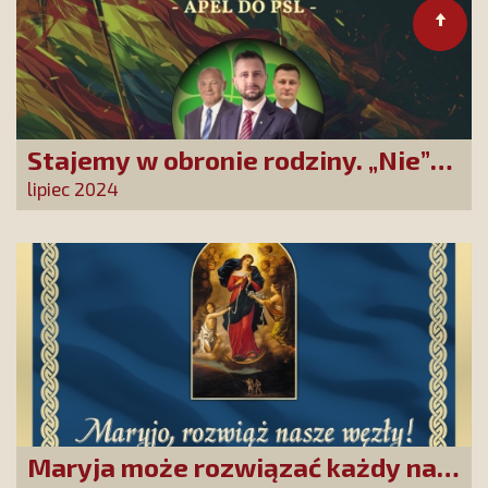
Stajemy w obronie rodziny. „Nie”
dla zrównania związków
lipiec 2024
partnerskich z rodzinami
Maryja może rozwiązać każdy nasz