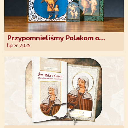
Przypomnieliśmy Polakom o
obecności Anioła Stróża!
lipiec 2025