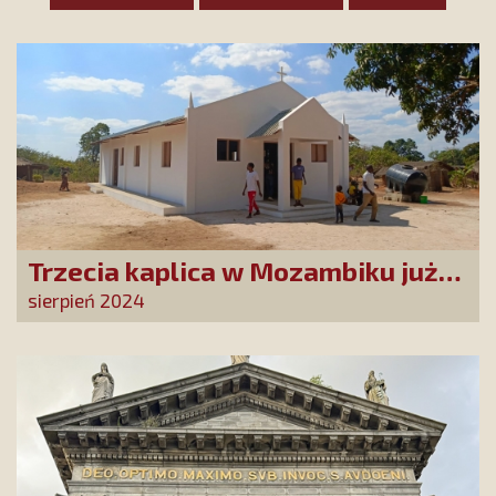
Trzecia kaplica w Mozambiku już
służy lokalnej społeczności
sierpień 2024