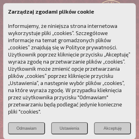
Zarządzaj zgodami plików cookie
Informujemy, że niniejsza strona internetowa
wykorzystuje pliki „cookies”. Szczegółowe
informacje na temat gromadzonych plików
„cookies” znajdują się w
Polityce prywatności
.
Użytkownik poprzez kliknięcie przycisku „Akceptuję”
wyraża zgodę na przetwarzanie plików „cookies”.
Użytkownik może zmienić opcje przetwarzania
plików „cookies” poprzez kliknięcie przycisku
„Ustawienia”, a następnie wybór plików „cookies”,
na które wyraża zgodę. W przypadku klieknięcia
Przebudźmy sumienia Polaków!
przez użytkownika przycisku "Odmawiam"
przetwarzaniu będą podlegać jedynie konieczne
Polonia
Przymierze
PCh24.pl
pliki "cookies".
Christiana
z Maryją
Odmawiam
Ustawienia
Akceptuję
POZNAJ APOSTOLAT FATIMY
WESPRZYJ
NAS