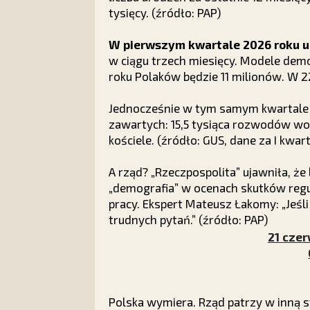
tysięcy. (źródło: PAP)
W pierwszym kwartale 2026 roku ub
w ciągu trzech miesięcy. Modele demog
roku Polaków będzie 11 milionów. W 2
Jednocześnie w tym samym kwartale w
zawartych: 15,5 tysiąca rozwodów wob
kościele. (źródło: GUS, dane za I kwar
A rząd? „Rzeczpospolita” ujawniła, że
„demografia” w ocenach skutków regu
pracy. Ekspert Mateusz Łakomy: „Jeśli
trudnych pytań.” (źródło: PAP)
21 czer
Polska wymiera. Rząd patrzy w inną 