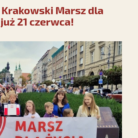
 Krakowski Marsz dla
 już 21 czerwca!