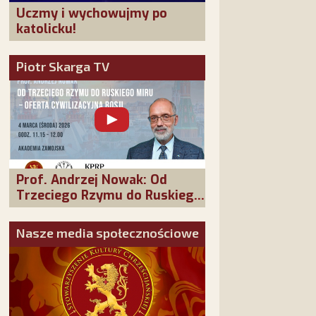
Uczmy i wychowujmy po
katolicku!
Piotr Skarga TV
Prof. Andrzej Nowak: Od
Trzeciego Rzymu do Ruskiego
Miru - oferta cywilizacyjna
Rosji
Nasze media społecznościowe