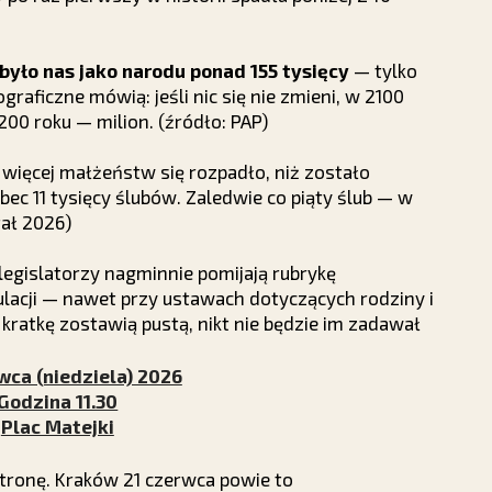
yło nas jako narodu ponad 155 tysięcy
— tylko
raficzne mówią: jeśli nic się nie zmieni, w 2100
200 roku — milion. (źródło: PAP)
ięcej małżeństw się rozpadło, niż zostało
ec 11 tysięcy ślubów. Zaledwie co piąty ślub — w
tał 2026)
 legislatorzy nagminnie pomijają rubrykę
lacji — nawet przy ustawach dotyczących rodziny i
 kratkę zostawią pustą, nikt nie będzie im zadawał
wca (niedziela) 2026
Godzina 11.30
Plac Matejki
stronę. Kraków 21 czerwca powie to