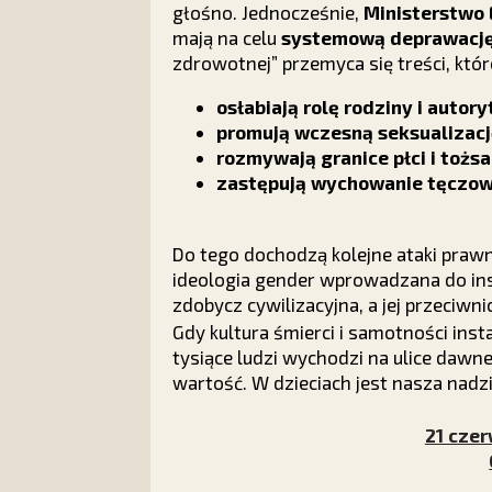
głośno. Jednocześnie,
Ministerstwo 
mają na celu
systemową deprawację 
zdrowotnej” przemyca się treści, któr
osłabiają rolę rodziny i autor
promują wczesną seksualizacj
rozmywają granice płci i tożs
zastępują wychowanie tęczow
Do tego dochodzą kolejne ataki praw
ideologia gender wprowadzana do inst
zdobycz cywilizacyjna, a jej przeciwni
Gdy kultura śmierci i samotności inst
tysiące ludzi wychodzi na ulice dawne
wartość. W dzieciach jest nasza nadzi
21 czer