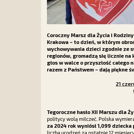
Coroczny Marsz dla Życia i Rodzin
Krakowa – to dzień, w którym obro
wychowywania dzieci zgodnie ze s
regionów, gromadzą się licznie na 
głos w walce o przyszłość całego n
razem z Państwem – dają piękne ś
21 czer
Tegoroczne hasło XII Marszu dla Ży
politycy wolą milczeć. Polska wymiera
za 2024 rok wyniósł 1,099 dziecka
liczba urodzeń za ostatnie 12 miesięc