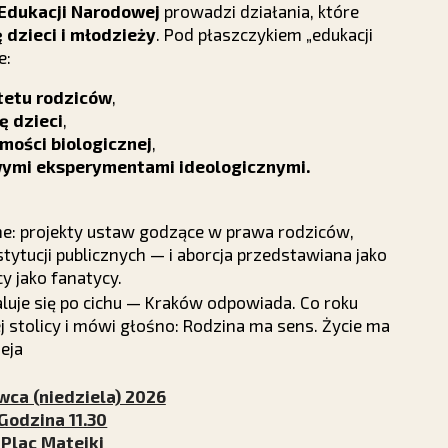
Edukacji Narodowej
prowadzi działania, które
dzieci i młodzieży
. Pod płaszczykiem „edukacji
e:
ytetu rodziców
,
ę dzieci
,
amości biologicznej
,
ymi eksperymentami ideologicznymi.
ne: projekty ustaw godzące w prawa rodziców,
ytucji publicznych — i aborcja przedstawiana jako
cy jako fanatycy.
aluje się po cichu — Kraków odpowiada. Co roku
j stolicy i mówi głośno: Rodzina ma sens. Życie ma
eja
wca (niedziela) 2026
Godzina 11.30
Plac Matejki