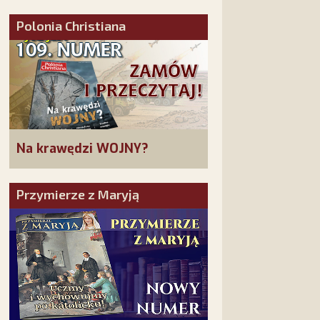
złożonych w La Salette!
Polonia Christiana
Na krawędzi WOJNY?
Przymierze z Maryją