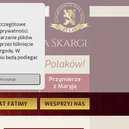
 Szczegółowe
 prywatności
.
warzanie plików
rzez kliknięcie
 zgodę. W
niu będą podlegać
 sumienia Polaków!
Przymierze
Akceptuję
PCh24.pl
z Maryją
AT FATIMY
WESPRZYJ NAS