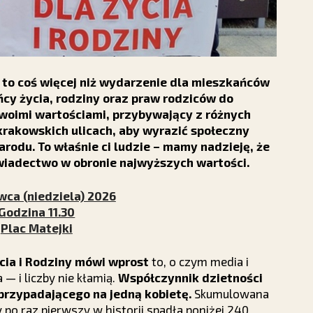
y to coś więcej niż wydarzenie dla mieszkańców
ńcy życia, rodziny oraz praw rodziców do
woimi wartościami, przybywający z różnych
krakowskich ulicach, aby wyrazić społeczny
arodu. To właśnie ci ludzie – mamy nadzieję, że
wiadectwo w obronie najwyższych wartości.
wca (niedziela) 2026
Godzina 11.30
Plac Matejki
cia i Rodziny mówi wprost
to, o czym media i
 — i liczby nie kłamią.
Współczynnik dzietności
 przypadającego na jedną kobietę.
Skumulowana
y po raz pierwszy w historii spadła poniżej 240