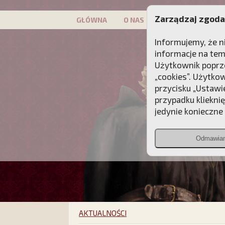
Zarządzaj zgoda
GŁÓWNA
O NAS
PATRON
KAMP
Informujemy, że n
informacje na tem
Użytkownik poprze
„cookies”. Użytko
przycisku „Ustawi
przypadku kliekni
jedynie konieczne p
Odmawia
AKTUALNOŚCI