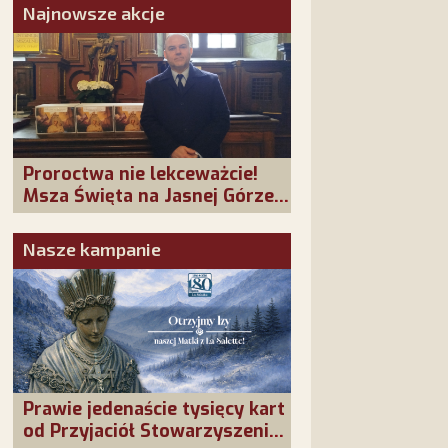
Najnowsze akcje
Proroctwa nie lekceważcie!
Msza Święta na Jasnej Górze –
dziękujemy za Waszą
obecność!
Nasze kampanie
Prawie jedenaście tysięcy kart
od Przyjaciół Stowarzyszenia