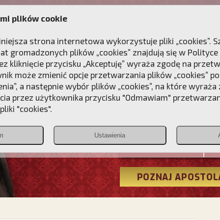
mi plików cookie
ANIE
DLA DUSZY
NAGRODA
KONTAKT
iniejsza strona internetowa wykorzystuje pliki „cookies”.
at gromadzonych plików „cookies” znajdują się w
Polityce
z kliknięcie przycisku „Akceptuję” wyraża zgodę na przet
wnik może zmienić opcje przetwarzania plików „cookies” pop
enia”, a następnie wybór plików „cookies”, na które wyraża
ęcia przez użytkownika przycisku "Odmawiam" przetwarza
Przebudźmy
liki "cookies".
Polonia
m
Ustawienia
Christiana
POZNAJ APOSTOL