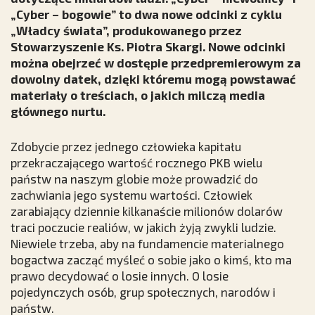
„Cyber – bogowie” to dwa nowe odcinki z cyklu
„Władcy świata”, produkowanego przez
Stowarzyszenie Ks. Piotra Skargi. Nowe odcinki
można obejrzeć w dostępie przedpremierowym za
dowolny datek, dzięki któremu mogą powstawać
materiały o treściach, o jakich milczą media
głównego nurtu.
Zdobycie przez jednego człowieka kapitału
przekraczającego wartość rocznego PKB wielu
państw na naszym globie może prowadzić do
zachwiania jego systemu wartości. Człowiek
zarabiający dziennie kilkanaście milionów dolarów
traci poczucie realiów, w jakich żyją zwykli ludzie.
Niewiele trzeba, aby na fundamencie materialnego
bogactwa zacząć myśleć o sobie jako o kimś, kto ma
prawo decydować o losie innych. O losie
pojedynczych osób, grup społecznych, narodów i
państw.