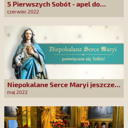
5 Pierwszych Sobót - apel do
papieża
czerwiec 2022
Niepokalane Serce Maryi jeszcze
bardziej obecne w polskich,
maj 2022
katolickich domach