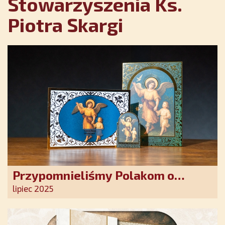
Stowarzyszenia Ks.
Piotra Skargi
Przypomnieliśmy Polakom o
obecności Anioła Stróża!
lipiec 2025