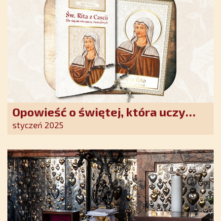
Opowieść o świętej, która uczy
szczerego oddania się Bogu.
styczeń 2025
Duchowe wzmocnienie i światło
nadziei w XXI wieku