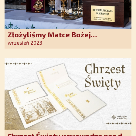
Złożyliśmy Matce Bożej
Ostrobramskiej pozłacane wotum
wrzesień 2023
Chrzest Święty wprowadza nas do