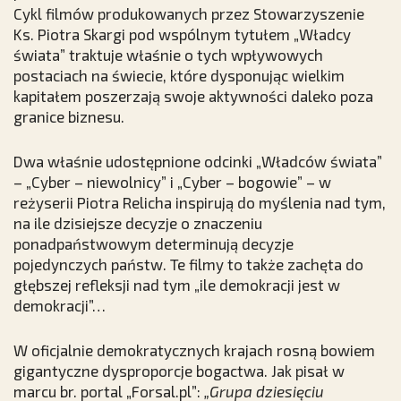
Cykl filmów produkowanych przez Stowarzyszenie
Ks. Piotra Skargi pod wspólnym tytułem „Władcy
świata” traktuje właśnie o tych wpływowych
postaciach na świecie, które dysponując wielkim
kapitałem poszerzają swoje aktywności daleko poza
granice biznesu.
Dwa właśnie udostępnione odcinki „Władców świata”
– „Cyber – niewolnicy” i „Cyber – bogowie” – w
reżyserii Piotra Relicha inspirują do myślenia nad tym,
na ile dzisiejsze decyzje o znaczeniu
ponadpaństwowym determinują decyzje
pojedynczych państw. Te filmy to także zachęta do
głębszej refleksji nad tym „ile demokracji jest w
demokracji”…
W oficjalnie demokratycznych krajach rosną bowiem
gigantyczne dysproporcje bogactwa. Jak pisał w
marcu br. portal
„Forsal.pl”
:
„Grupa dziesięciu