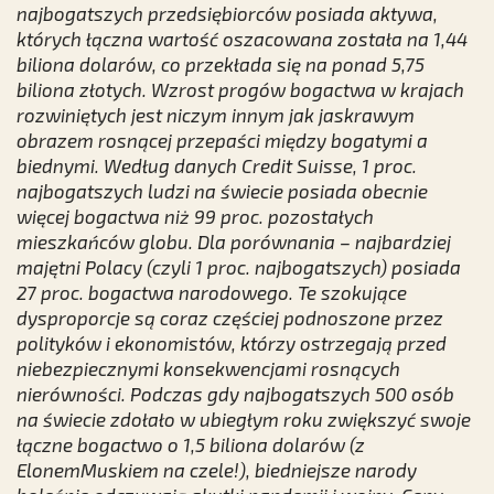
najbogatszych przedsiębiorców posiada aktywa,
których łączna wartość oszacowana została na 1,44
biliona dolarów, co przekłada się na ponad 5,75
biliona złotych. Wzrost progów bogactwa w krajach
rozwiniętych jest niczym innym jak jaskrawym
obrazem rosnącej przepaści między bogatymi a
biednymi. Według danych Credit Suisse, 1 proc.
najbogatszych ludzi na świecie posiada obecnie
więcej bogactwa niż 99 proc. pozostałych
mieszkańców globu. Dla porównania – najbardziej
majętni Polacy (czyli 1 proc. najbogatszych) posiada
27 proc. bogactwa narodowego. Te szokujące
dysproporcje są coraz częściej podnoszone przez
polityków i ekonomistów, którzy ostrzegają przed
niebezpiecznymi konsekwencjami rosnących
nierówności. Podczas gdy najbogatszych 500 osób
na świecie zdołało w ubiegłym roku zwiększyć swoje
łączne bogactwo o 1,5 biliona dolarów (z
ElonemMuskiem na czele!), biedniejsze narody