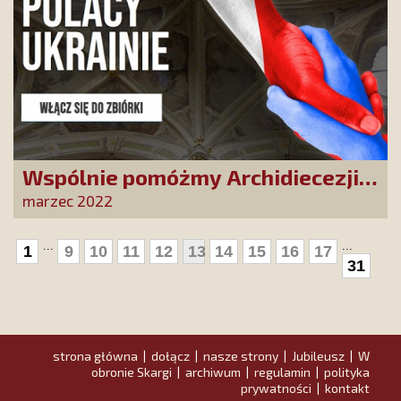
Wspólnie pomóżmy Archidiecezji
Lwowskiej, dającej ochronę
marzec 2022
uchodźcom uciekającym przed
rosyjską inwazją
...
...
1
9
10
11
12
13
14
15
16
17
31
strona główna
dołącz
nasze strony
Jubileusz
W
|
|
|
|
obronie Skargi
archiwum
regulamin
polityka
|
|
|
prywatności
kontakt
|