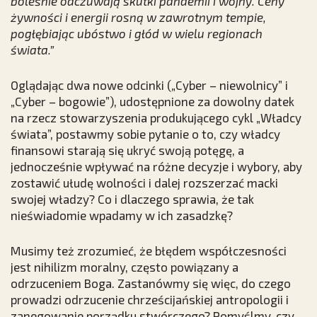
boleśnie odczuwają skutki pandemii i wojny. Ceny
żywności i energii rosną w zawrotnym tempie,
pogłębiając ubóstwo i głód w wielu regionach
świata.”
Oglądając dwa nowe odcinki („Cyber – niewolnicy” i
„Cyber – bogowie”), udostępnione za dowolny datek
na rzecz stowarzyszenia produkującego cykl „Władcy
świata”, postawmy sobie pytanie o to, czy władcy
finansowi starają się ukryć swoją potęgę, a
jednocześnie wpływać na różne decyzje i wybory, aby
zostawić ułudę wolności i dalej rozszerzać macki
swojej władzy? Co i dlaczego sprawia, że tak
nieświadomie wpadamy w ich zasadzkę?
Musimy też zrozumieć, że błędem współczesności
jest nihilizm moralny, często powiązany a
odrzuceniem Boga. Zastanówmy się więc, do czego
prowadzi odrzucenie chrześcijańskiej antropologii i
zanegowanie porządku stwórczego? Pomyślmy, czy