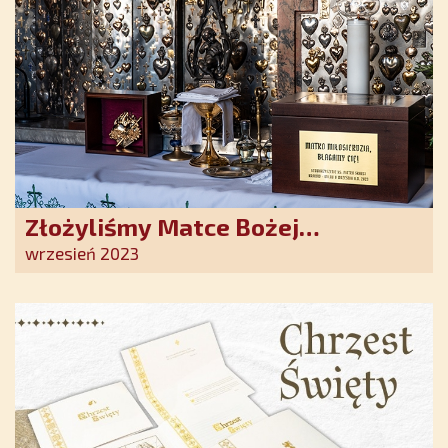
Złożyliśmy Matce Bożej
Ostrobramskiej pozłacane wotum
wrzesień 2023