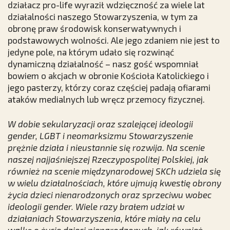
działacz pro-life wyraził wdzięczność za wiele lat
działalności naszego Stowarzyszenia, w tym za
obronę praw środowisk konserwatywnych i
podstawowych wolności. Ale jego zdaniem nie jest to
jedyne pole, na którym udało się rozwinąć
dynamiczną działalność – nasz gość wspomniał
bowiem o akcjach w obronie Kościoła Katolickiego i
jego pasterzy, którzy coraz częściej padają ofiarami
ataków medialnych lub wręcz przemocy fizycznej.
W dobie sekularyzacji oraz szalejącej ideologii
gender, LGBT i neomarksizmu Stowarzyszenie
prężnie działa i nieustannie się rozwija. Na scenie
naszej najjaśniejszej Rzeczypospolitej Polskiej, jak
również na scenie międzynarodowej SKCh udziela się
w wielu działalnościach, które ujmują kwestię obrony
życia dzieci nienarodzonych oraz sprzeciwu wobec
ideologii gender. Wiele razy brałem udział w
działaniach Stowarzyszenia, które miały na celu
walkę o życie dzieci nienarodzonych, jak również