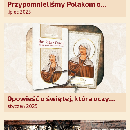
Przypomnieliśmy Polakom o
obecności Anioła Stróża!
lipiec 2025
Opowieść o świętej, która uczy
szczerego oddania się Bogu.
styczeń 2025
Duchowe wzmocnienie i światło
nadziei w XXI wieku