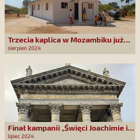
Trzecia kaplica w Mozambiku już
służy lokalnej społeczności
sierpień 2024
Finał kampanii „Święci Joachimie i
Anno, módlcie się za nami!”
lipiec 2024