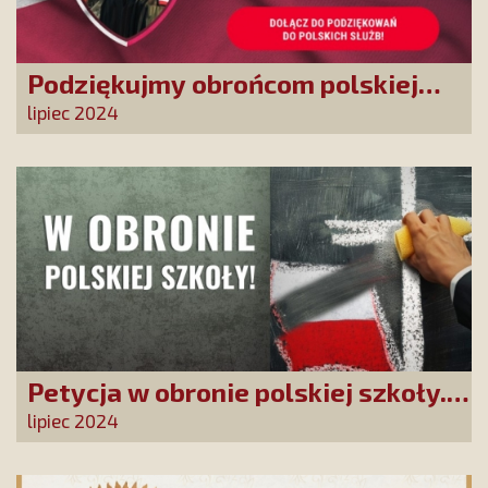
Podziękujmy obrońcom polskiej
granicy
lipiec 2024
Petycja w obronie polskiej szkoły.
Zatrzymajmy upadek edukacji!
lipiec 2024