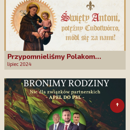
Przypomnieliśmy Polakom
Świętego Antoniego!
lipiec 2024