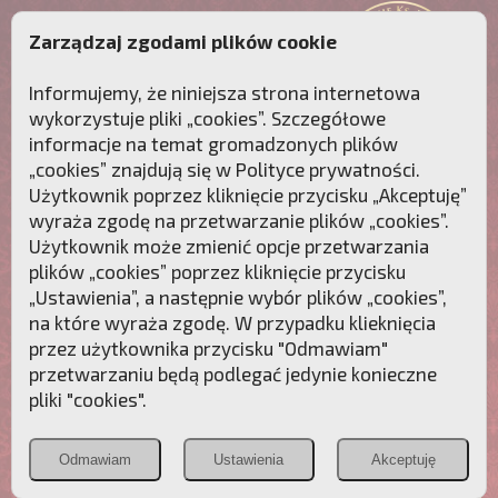
Zarządzaj zgodami plików cookie
Informujemy, że niniejsza strona internetowa
wykorzystuje pliki „cookies”. Szczegółowe
informacje na temat gromadzonych plików
„cookies” znajdują się w
Polityce prywatności
.
Użytkownik poprzez kliknięcie przycisku „Akceptuję”
wyraża zgodę na przetwarzanie plików „cookies”.
Użytkownik może zmienić opcje przetwarzania
plików „cookies” poprzez kliknięcie przycisku
„Ustawienia”, a następnie wybór plików „cookies”,
na które wyraża zgodę. W przypadku klieknięcia
Przebudźmy sumienia Polaków!
przez użytkownika przycisku "Odmawiam"
przetwarzaniu będą podlegać jedynie konieczne
Polonia
Przymierze
PCh24.pl
pliki "cookies".
Christiana
z Maryją
Odmawiam
Ustawienia
Akceptuję
POZNAJ APOSTOLAT FATIMY
WESPRZYJ
NAS