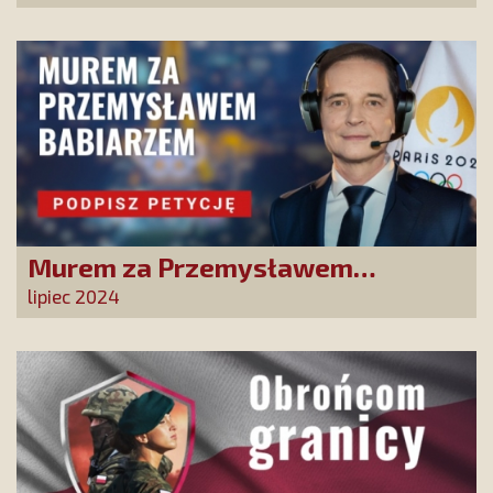
Murem za Przemysławem
Babiarzem - akcja petycyjna do
lipiec 2024
władz TVP