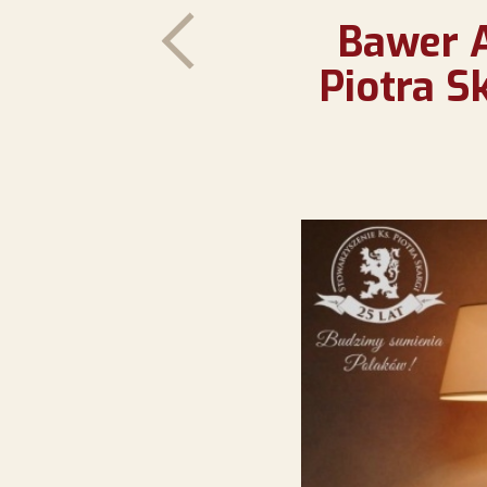
Bawer A
Piotra S