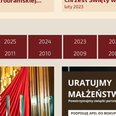
trobramskiej
Kościoła. Nasz p
luty 2023
ten wyjątkowy d
2025
2024
2023
20
2011
2010
2009
20