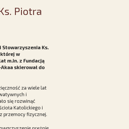
s. Piotra
i Stowarzyszenia Ks.
 której w
at m.in. z Fundacją
o-Akaa skierował do
ięczność za wiele lat
rwatywnych i
ało się rozwinąć
ioła Katolickiego i
z przemocy fizycznej.
Stowarzyszenie prężnie