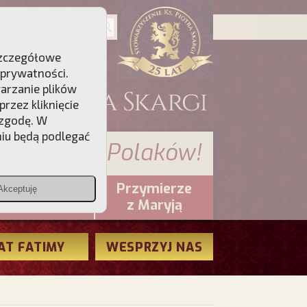
 Szczegółowe
 prywatności
.
warzanie plików
rzez kliknięcie
 zgodę. W
niu będą podlegać
 sumienia Polaków!
Przymierze
Akceptuję
PCh24.pl
z Maryją
AT FATIMY
WESPRZYJ NAS