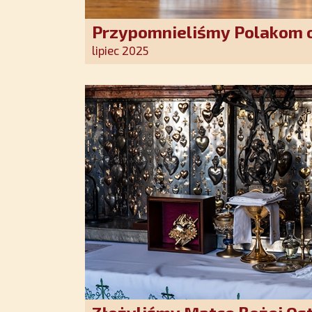
Przypomnieliśmy Polakom o
Stróża!
lipiec 2025