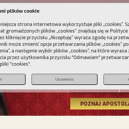
mi plików cookie
ANIE
DLA DUSZY
NAGRODA
KONTAKT
iniejsza strona internetowa wykorzystuje pliki „cookies”.
at gromadzonych plików „cookies” znajdują się w
Polityce
z kliknięcie przycisku „Akceptuję” wyraża zgodę na przet
wnik może zmienić opcje przetwarzania plików „cookies” pop
enia”, a następnie wybór plików „cookies”, na które wyraża
ęcia przez użytkownika przycisku "Odmawiam" przetwarza
Przebudźmy
liki "cookies".
Polonia
m
Ustawienia
Christiana
POZNAJ APOSTOL