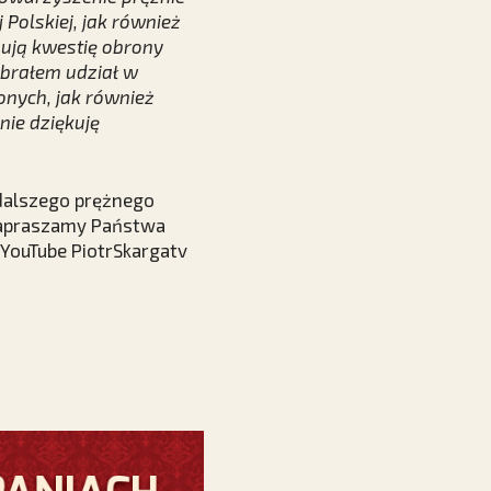
 Polskiej, jak również
mują kwestię obrony
 brałem udział w
onych, jak również
ie dziękuję
 dalszego prężnego
 Zapraszamy Państwa
 YouTube PiotrSkargatv