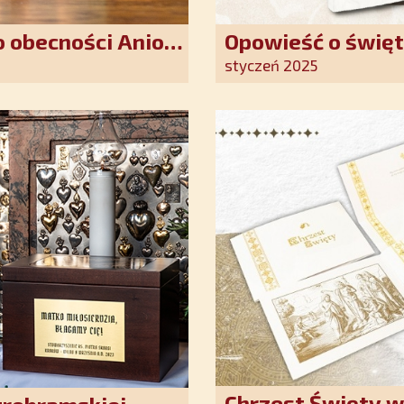
 obecności Anioła
Opowieść o święt
oddania się Bogu
styczeń 2025
światło nadziei 
Chrzest Święty 