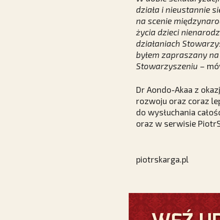
działa i nieustannie s
na scenie międzynarod
życia dzieci nienarod
działaniach Stowarzys
byłem zapraszany na 
Stowarzyszeniu –
mów
Dr Aondo-Akaa z okazj
rozwoju oraz coraz le
do wysłuchania całośc
oraz w serwisie PiotrS
piotrskarga.pl