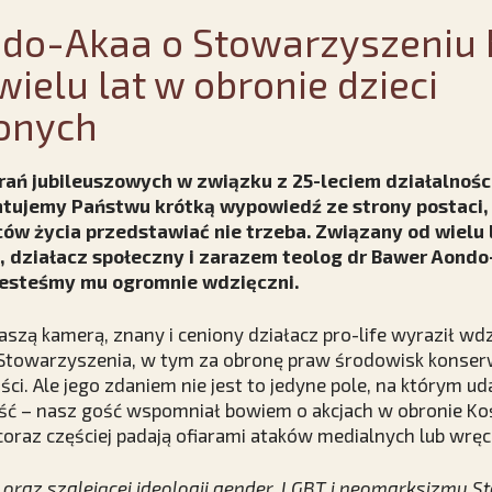
do-Akaa o Stowarzyszeniu K
wielu lat w obronie dzieci
onych
ań jubileuszowych w związku z 25-leciem działalnośc
entujemy Państwu krótką wypowiedź ze strony postaci,
w życia przedstawiać nie trzeba. Związany od wielu l
a, działacz społeczny i zarazem teolog dr Bawer Aond
 jesteśmy mu ogromnie wdzięczni.
szą kamerą, znany i ceniony działacz pro-life wyraził wdz
 Stowarzyszenia, w tym za obronę praw środowisk konse
. Ale jego zdaniem nie jest to jedyne pole, na którym ud
ć – nasz gość wspomniał bowiem o akcjach w obronie Kośc
 coraz częściej padają ofiarami ataków medialnych lub wręc
 oraz szalejącej ideologii gender, LGBT i neomarksizmu 