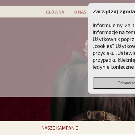
Zarządzaj zgoda
GŁÓWNA
O NAS
PATRON
KAMP
Informujemy, że n
informacje na tem
Użytkownik poprze
„cookies”. Użytko
przycisku „Ustawi
przypadku kliekni
jedynie konieczne p
Odmawia
NASZE KAMPANIE