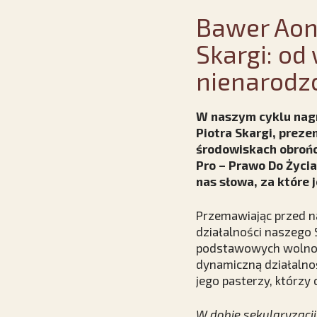
Bawer Aon
Skargi: od 
nienarodz
W naszym cyklu nagr
Piotra Skargi, prez
środowiskach obrońcó
Pro – Prawo Do Życi
nas słowa, za które
Przemawiając przed na
działalności naszego
podstawowych wolności
dynamiczną działalnoś
jego pasterzy, którzy
W dobie sekularyzacji