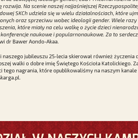
ię rozwija. Na scenie naszej najjaśniejszej Rzeczypospolitej
owej SKCh udziela się w wielu działalnościach, które uj
zonych oraz sprzeciwu wobec ideologii gender. Wiele razy
zenia, które miały na celu walkę o życie dzieci nienarodz
konferencje naukowe i popularnonaukowe. Za to serdeczn
i dr Bawer Aondo-Akaa.
i naszego jubileuszu 25-lecia skierował również życzenia
pszej walki o dobre imię Świętego Kościoła Katolickiego.
i tego nagrania, które opublikowaliśmy na naszym kanale
karga.pl.