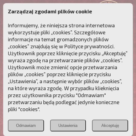
Zarządzaj zgodami plików cookie
Informujemy, że niniejsza strona internetowa
wykorzystuje pliki „cookies”. Szczegółowe
informacje na temat gromadzonych plików
„cookies” znajdują się w
Polityce prywatności
.
Użytkownik poprzez kliknięcie przycisku „Akceptuję”
wyraża zgodę na przetwarzanie plików „cookies”.
Użytkownik może zmienić opcje przetwarzania
plików „cookies” poprzez kliknięcie przycisku
„Ustawienia”, a następnie wybór plików „cookies”,
na które wyraża zgodę. W przypadku klieknięcia
Przebudźmy sumienia Polaków!
przez użytkownika przycisku "Odmawiam"
przetwarzaniu będą podlegać jedynie konieczne
Polonia
Przymierze
PCh24.pl
pliki "cookies".
Christiana
z Maryją
Odmawiam
Ustawienia
Akceptuję
POZNAJ APOSTOLAT FATIMY
WESPRZYJ
NAS