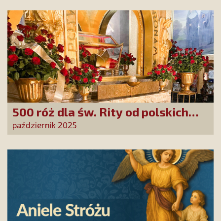
500 róż dla św. Rity od polskich
czcicieli!
październik 2025