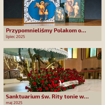
Przypomnieliśmy Polakom o
obecności Anioła Stróża!
lipiec 2025
Sanktuarium św. Rity tonie w
różach od polskich czcicieli!
maj 2025