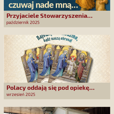
Przyjaciele Stowarzyszenia
powierzyli swoje sprawy Aniołowi
październik 2025
Stróżowi!
Polacy oddają się pod opiekę
Najświętszej Rodziny!
wrzesień 2025