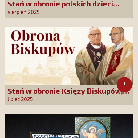
Stań w obronie polskich dzieci
przed DEPRAWACJĄ! Wielka akcja
sierpień 2025
billboardowa SKCh
Stań w obronie Księży Biskupów,
którzy mówią prawdę!
lipiec 2025