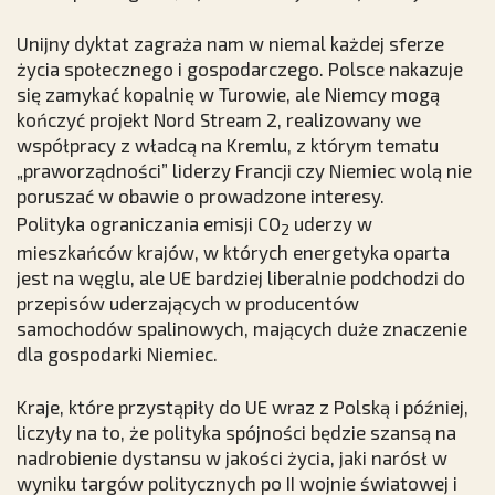
Unijny dyktat zagraża nam w niemal każdej sferze
życia społecznego i gospodarczego. Polsce nakazuje
się zamykać kopalnię w Turowie, ale Niemcy mogą
kończyć projekt Nord Stream 2, realizowany we
współpracy z władcą na Kremlu, z którym tematu
„praworządności” liderzy Francji czy Niemiec wolą nie
poruszać w obawie o prowadzone interesy.
Polityka ograniczania emisji CO
uderzy w
2
mieszkańców krajów, w których energetyka oparta
jest na węglu, ale UE bardziej liberalnie podchodzi do
przepisów uderzających w producentów
samochodów spalinowych, mających duże znaczenie
dla gospodarki Niemiec.
Kraje, które przystąpiły do UE wraz z Polską i później,
liczyły na to, że polityka spójności będzie szansą na
nadrobienie dystansu w jakości życia, jaki narósł w
wyniku targów politycznych po II wojnie światowej i