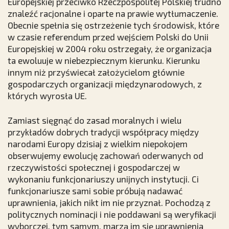
Europejskiej przeciwko Rzeczpospolitej Polskiej trudno
znaleźć racjonalne i oparte na prawie wytłumaczenie.
Obecnie spełnia się ostrzeżenie tych środowisk, które
w czasie referendum przed wejściem Polski do Unii
Europejskiej w 2004 roku ostrzegały, że organizacja
ta ewoluuje w niebezpiecznym kierunku. Kierunku
innym niż przyświecał założycielom głównie
gospodarczych organizacji międzynarodowych, z
których wyrosła UE.
Zamiast sięgnąć do zasad moralnych i wielu
przykładów dobrych tradycji współpracy między
narodami Europy dzisiaj z wielkim niepokojem
obserwujemy ewolucję zachowań oderwanych od
rzeczywistości społecznej i gospodarczej w
wykonaniu funkcjonariuszy unijnych instytucji. Ci
funkcjonariusze sami sobie próbują nadawać
uprawnienia, jakich nikt im nie przyznał. Pochodzą z
politycznych nominacji i nie poddawani są weryfikacji
wyborczej, tym samym, marzą im się uprawnienia