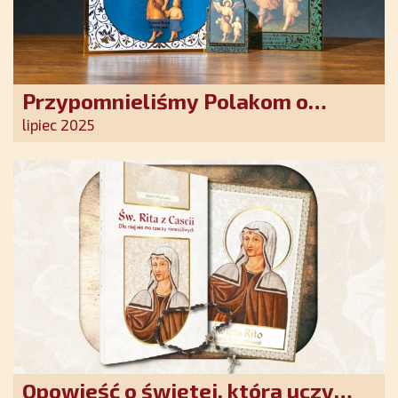
Przypomnieliśmy Polakom o
obecności Anioła Stróża!
lipiec 2025
Opowieść o świętej, która uczy