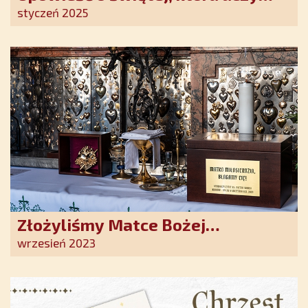
szczerego oddania się Bogu.
styczeń 2025
Duchowe wzmocnienie i światło
nadziei w XXI wieku
Złożyliśmy Matce Bożej
Ostrobramskiej pozłacane wotum
wrzesień 2023