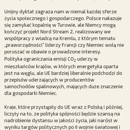
Unijny dyktat zagraża nam w niemal każdej sferze
życia społecznego i gospodarczego. Polsce nakazuje
się zamykać kopalnię w Turowie, ale Niemcy mogą
kończyć projekt Nord Stream 2, realizowany we
współpracy z władcą na Kremlu, z którym tematu
„praworządności” liderzy Francji czy Niemiec wolą nie
poruszać w obawie o prowadzone interesy.
Polityka ograniczania emisji CO
uderzy w
2
mieszkańców krajów, w których energetyka oparta
jest na węglu, ale UE bardziej liberalnie podchodzi do
przepisów uderzających w producentów
samochodów spalinowych, mających duże znaczenie
dla gospodarki Niemiec.
Kraje, które przystąpiły do UE wraz z Polską i później,
liczyły na to, że polityka spójności będzie szansą na
nadrobienie dystansu w jakości życia, jaki narósł w
wyniku targów politycznych po II wojnie światowej i