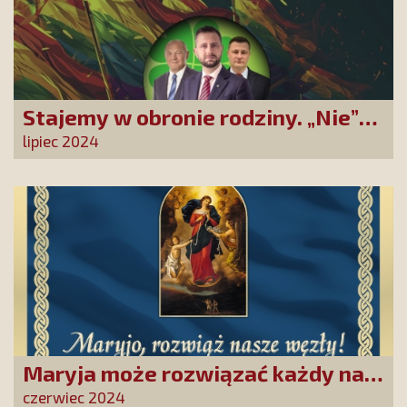
Stajemy w obronie rodziny. „Nie”
dla zrównania związków
lipiec 2024
partnerskich z rodzinami
Maryja może rozwiązać każdy nasz
problem!
czerwiec 2024