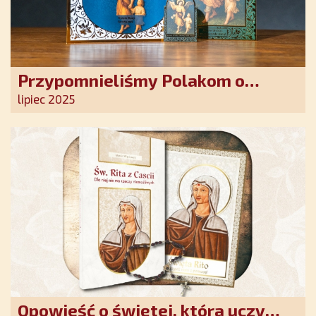
Przypomnieliśmy Polakom o
obecności Anioła Stróża!
lipiec 2025
Opowieść o świętej, która uczy