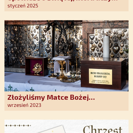
szczerego oddania się Bogu.
styczeń 2025
Duchowe wzmocnienie i światło
nadziei w XXI wieku
Złożyliśmy Matce Bożej
Ostrobramskiej pozłacane wotum
wrzesień 2023