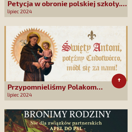
Petycja w obronie polskiej szkoły.
Zatrzymajmy upadek edukacji!
lipiec 2024
Przypomnieliśmy Polakom
Świętego Antoniego!
lipiec 2024