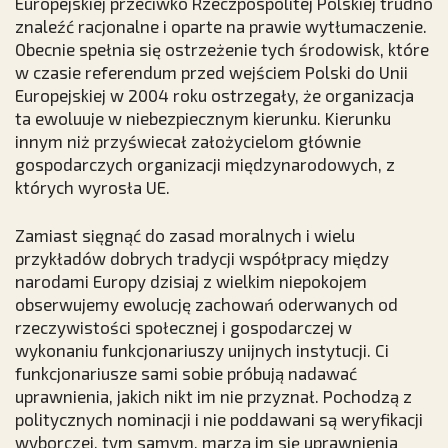
Europejskiej przeciwko Rzeczpospolitej Polskiej trudno
znaleźć racjonalne i oparte na prawie wytłumaczenie.
Obecnie spełnia się ostrzeżenie tych środowisk, które
w czasie referendum przed wejściem Polski do Unii
Europejskiej w 2004 roku ostrzegały, że organizacja
ta ewoluuje w niebezpiecznym kierunku. Kierunku
innym niż przyświecał założycielom głównie
gospodarczych organizacji międzynarodowych, z
których wyrosła UE.
Zamiast sięgnąć do zasad moralnych i wielu
przykładów dobrych tradycji współpracy między
narodami Europy dzisiaj z wielkim niepokojem
obserwujemy ewolucję zachowań oderwanych od
rzeczywistości społecznej i gospodarczej w
wykonaniu funkcjonariuszy unijnych instytucji. Ci
funkcjonariusze sami sobie próbują nadawać
uprawnienia, jakich nikt im nie przyznał. Pochodzą z
politycznych nominacji i nie poddawani są weryfikacji
wyborczej, tym samym, marzą im się uprawnienia