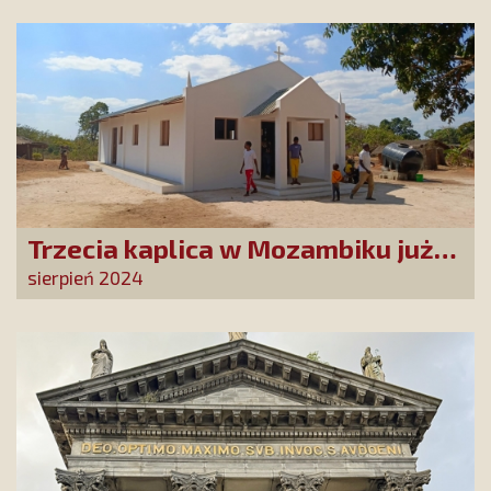
Trzecia kaplica w Mozambiku już
służy lokalnej społeczności
sierpień 2024