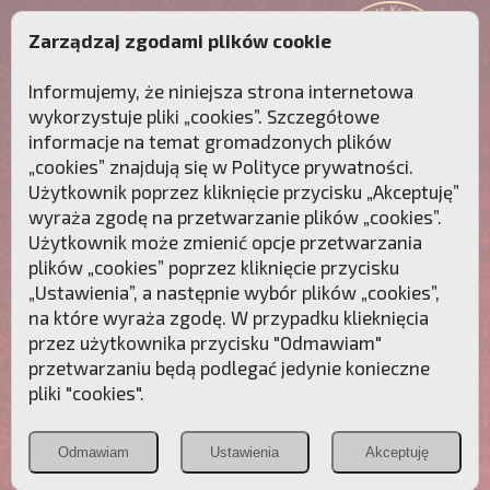
Zarządzaj zgodami plików cookie
Informujemy, że niniejsza strona internetowa
wykorzystuje pliki „cookies”. Szczegółowe
informacje na temat gromadzonych plików
„cookies” znajdują się w
Polityce prywatności
.
Użytkownik poprzez kliknięcie przycisku „Akceptuję”
wyraża zgodę na przetwarzanie plików „cookies”.
Użytkownik może zmienić opcje przetwarzania
plików „cookies” poprzez kliknięcie przycisku
„Ustawienia”, a następnie wybór plików „cookies”,
na które wyraża zgodę. W przypadku klieknięcia
Przebudźmy sumienia Polaków!
przez użytkownika przycisku "Odmawiam"
przetwarzaniu będą podlegać jedynie konieczne
Polonia
Przymierze
PCh24.pl
pliki "cookies".
Christiana
z Maryją
Odmawiam
Ustawienia
Akceptuję
POZNAJ APOSTOLAT FATIMY
WESPRZYJ
NAS