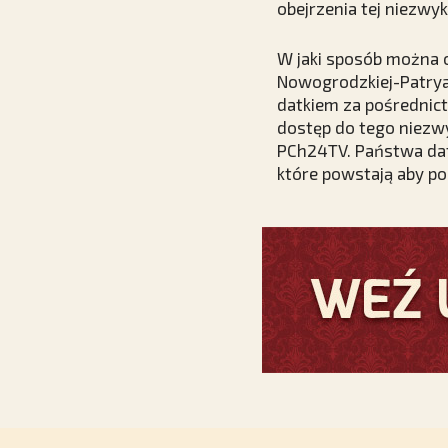
obejrzenia tej niezwykł
W jaki sposób można o
Nowogrodzkiej-Patrya
datkiem za pośrednict
dostęp do tego niezw
PCh24TV. Państwa dat
które powstają aby p