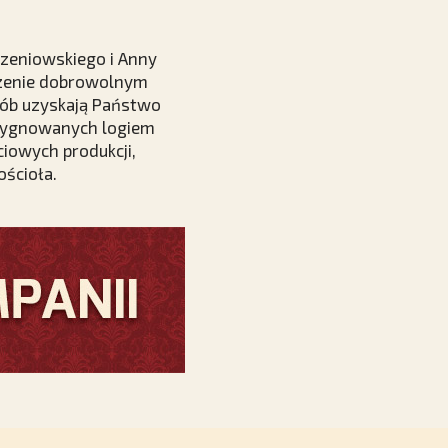
orzeniowskiego i Anny
szenie dobrowolnym
osób uzyskają Państwo
i sygnowanych logiem
iowych produkcji,
ścioła.