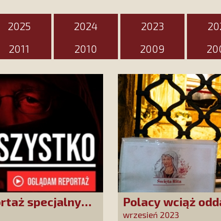
2025
2024
2023
20
2011
2010
2009
20
ortaż specjalny
Polacy wciąż odd
wrzesień 2023