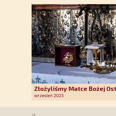
Złożyliśmy Matce Bożej Os
pozłacane wotum
wrzesień 2023
//