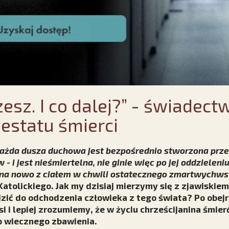
esz. I co dalej?” - świadect
estatu śmierci
każda dusza duchowa jest bezpośrednio stworzona przez
- i jest nieśmiertelna, nie ginie więc po jej oddzieleniu
ę na nowo z ciałem w chwili ostatecznego zmartwychws
atolickiego. Jak my dzisiaj mierzymy się z zjawiskiem
ić do odchodzenia człowieka z tego świata? Po obejr
i i lepiej zrozumiemy, że w życiu chrześcijanina śmie
 wiecznego zbawienia.