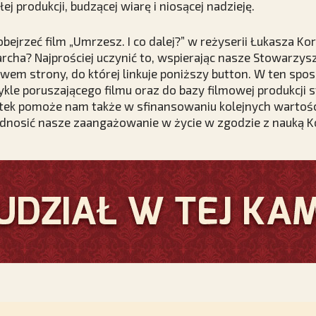
ej produkcji, budzącej wiarę i niosącej nadzieję.
bejrzeć film „Umrzesz. I co dalej?” w reżyserii Łukasza K
rcha? Najprościej uczynić to, wspierając nasze Stowarzy
wem strony, do której linkuje poniższy button. W ten sp
ykle poruszającego filmu oraz do bazy filmowej produkcj
ek pomoże nam także w sfinansowaniu kolejnych wartośc
odnosić nasze zaangażowanie w życie w zgodzie z nauką Ko