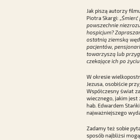
Jak piszą autorzy fil
Piotra Skargi:
„Śmierć 
powszechnie niezroz
hospicjum? Zapraszamy
ostatnią ziemską węd
pacjentów, pensjonari
towarzyszą lub przygo
czekające ich po życ
W okresie wielkopost
Jezusa, osobiście prz
Współczesny świat za
wiecznego, jakim jest 
hab. Edwardem Stańki
najważniejszego wyda
Zadamy też sobie pyta
sposób najbliżsi mogą