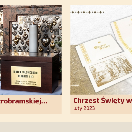
Chrzest Święty 
trobramskiej
Kościoła. Nasz p
luty 2023
ten wyjątkowy d