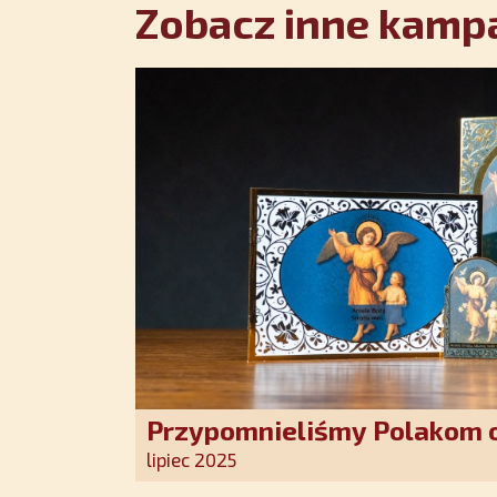
Zobacz inne kampa
Przypomnieliśmy Polakom o
Stróża!
lipiec 2025