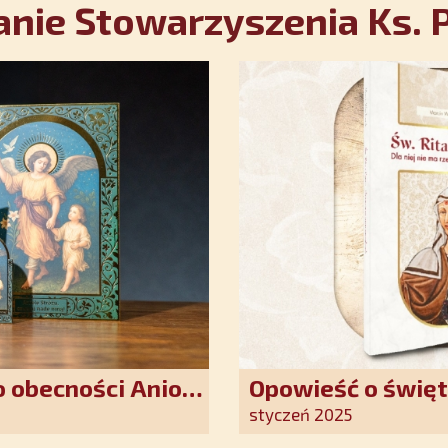
nie Stowarzyszenia Ks. P
 obecności Anioła
Opowieść o święt
oddania się Bogu
styczeń 2025
światło nadziei 