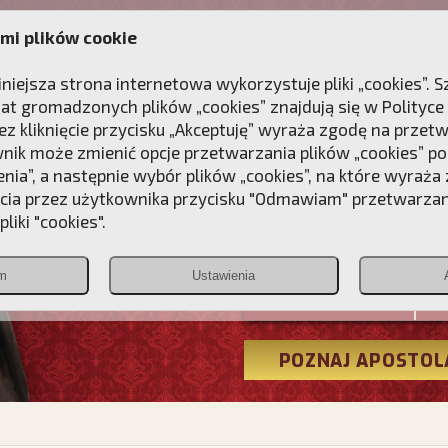
mi plików cookie
ANIE
DLA DUSZY
NAGRODA
KONTAKT
iniejsza strona internetowa wykorzystuje pliki „cookies”.
at gromadzonych plików „cookies” znajdują się w
Polityce
z kliknięcie przycisku „Akceptuję” wyraża zgodę na przet
wnik może zmienić opcje przetwarzania plików „cookies” pop
enia”, a następnie wybór plików „cookies”, na które wyraża
ęcia przez użytkownika przycisku "Odmawiam" przetwarza
Przebudźmy
liki "cookies".
Polonia
m
Ustawienia
Christiana
POZNAJ APOSTOL