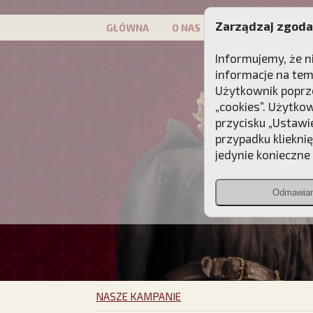
Zarządzaj zgoda
GŁÓWNA
O NAS
PATRON
KAMP
Informujemy, że n
informacje na tem
Użytkownik poprze
„cookies”. Użytko
przycisku „Ustawi
przypadku kliekni
jedynie konieczne p
Odmawia
NASZE KAMPANIE