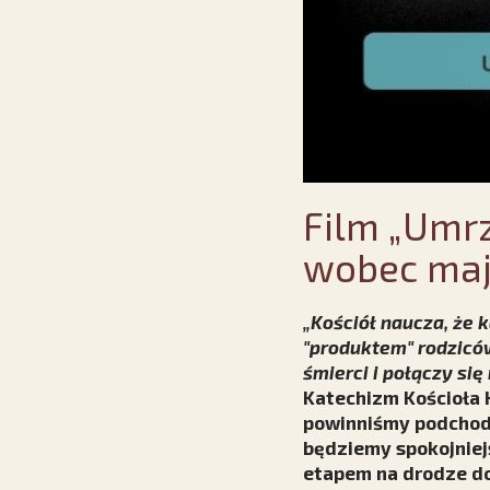
Film „Umrz
wobec maj
„Kościół naucza, że 
"produktem" rodziców 
śmierci i połączy si
Katechizm Kościoła K
powinniśmy podchodz
będziemy spokojniejs
etapem na drodze do