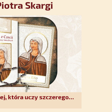
iotra Skargi
ej, która uczy szczerego
. Duchowe wzmocnienie i
w XXI wieku