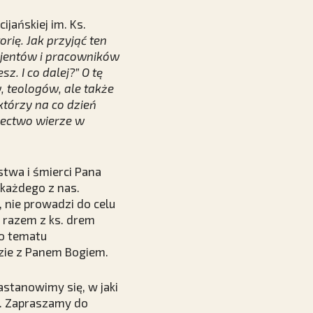
jańskiej im. Ks.
rię. Jak przyjąć ten
jentów i pracowników
. I co dalej?” O tę
 teologów, ale także
którzy na co dzień
dectwo wierze w
twa i śmierci Pana
 każdego z nas.
 nie prowadzi do celu
” razem z ks. drem
do tematu
dzie z Panem Bogiem.
astanowimy się, w jaki
ej. Zapraszamy do