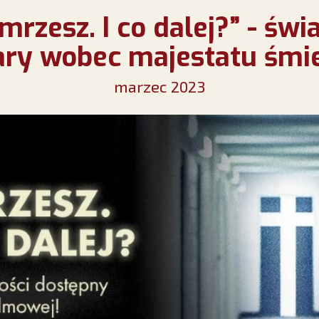
mrzesz. I co dalej?” - św
ary wobec majestatu śmie
marzec 2023