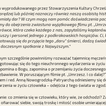
mu wyprodukowanego przez Stowarzyszenia Kultury Chrześci
prędzej lub później naznaczy również naszą osobistą histo
umiały dar? W czym mogą nam pomóc doświadczenia pac
 do obejrzenia zwiastuna wyjątkowego filmu pt. „Umrzesz
rówce, która czeka każdego z nas, zapytaliśmy kapłanów,
uszy i personel jednego z podkrakowskich hospicjów. Ci, 
towują się do przyjęcia tego „daru” śmierci, dadzą świa
iu doczesnym spotkanie z Najwyższym.”
nym szczególnie powinniśmy rozważać tajemnicę męczeńs
ygotowując się do tego nieuchronnego wydarzenia w życiu
pomina o Bogu, zapomina o przemijaniu życia doczesnego,
zbawienie. W poruszającym filmie pt. „Umrzesz. I co dalej?
em i red. Anną Nowogrodzką-Patryarchą odniesiemy się 
rzenia w życiu człowieka – odejścia z tego świata w zgo
nie: co zmienia się w człowieku, który wie, że odchodzi? Z
 ofiarować siebie, swoją troskę i miłość osobie umierając