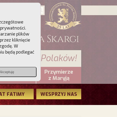
 Szczegółowe
 prywatności
.
warzanie plików
rzez kliknięcie
 zgodę. W
niu będą podlegać
 sumienia Polaków!
Przymierze
Akceptuję
PCh24.pl
z Maryją
AT FATIMY
WESPRZYJ NAS