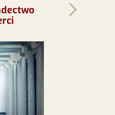
iadectwo
rci