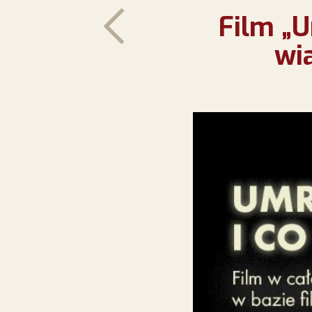
Film „U
wi