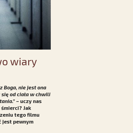
wo wiary
 Boga, nie jest ona
 się od ciała w chwili
tania.”
– uczy nas
 śmierci? Jak
zeniu tego filmu
rć jest pewnym