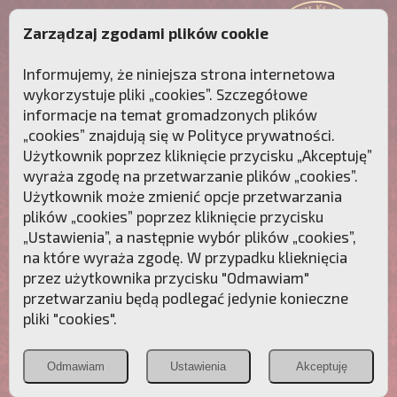
Zarządzaj zgodami plików cookie
Informujemy, że niniejsza strona internetowa
wykorzystuje pliki „cookies”. Szczegółowe
informacje na temat gromadzonych plików
„cookies” znajdują się w
Polityce prywatności
.
Użytkownik poprzez kliknięcie przycisku „Akceptuję”
wyraża zgodę na przetwarzanie plików „cookies”.
Użytkownik może zmienić opcje przetwarzania
plików „cookies” poprzez kliknięcie przycisku
„Ustawienia”, a następnie wybór plików „cookies”,
na które wyraża zgodę. W przypadku klieknięcia
Przebudźmy sumienia Polaków!
przez użytkownika przycisku "Odmawiam"
przetwarzaniu będą podlegać jedynie konieczne
Polonia
Przymierze
PCh24.pl
pliki "cookies".
Christiana
z Maryją
Odmawiam
Ustawienia
Akceptuję
POZNAJ APOSTOLAT FATIMY
WESPRZYJ
NAS