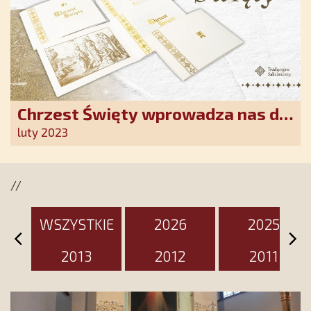
Chrzest Święty wprowadza nas do
wspólnoty Kościoła. Nasz pakiet
luty 2023
jest przygotowany na ten
wyjątkowy dzień
//
WSZYSTKIE
2026
2025
2013
2012
2011