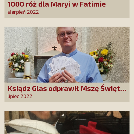
1000 róż dla Maryi w Fatimie
sierpień 2022
Ksiądz Glas odprawił Mszę Świętą
za naszych Darczyńców
lipiec 2022