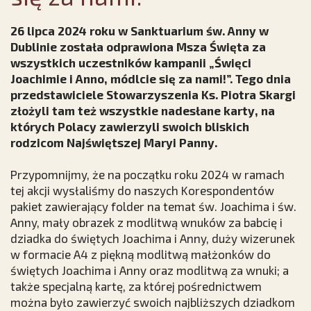
26 lipca 2024 roku w Sanktuarium św. Anny w
Dublinie została odprawiona Msza Święta za
wszystkich uczestników kampanii „Święci
Joachimie i Anno, módlcie się za nami!”. Tego dnia
przedstawiciele Stowarzyszenia Ks. Piotra Skargi
złożyli tam też wszystkie nadesłane karty, na
których Polacy zawierzyli swoich bliskich
rodzicom Najświętszej Maryi Panny.
Przypomnijmy, że na początku roku 2024 w ramach
tej akcji wysłaliśmy do naszych Korespondentów
pakiet zawierający folder na temat św. Joachima i św.
Anny, mały obrazek z modlitwą wnuków za babcię i
dziadka do świętych Joachima i Anny, duży wizerunek
w formacie A4 z piękną modlitwą małżonków do
świętych Joachima i Anny oraz modlitwą za wnuki; a
także specjalną kartę, za której pośrednictwem
można było zawierzyć swoich najbliższych dziadkom