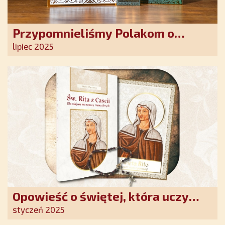
Przypomnieliśmy Polakom o
obecności Anioła Stróża!
lipiec 2025
Opowieść o świętej, która uczy
szczerego oddania się Bogu.
styczeń 2025
Duchowe wzmocnienie i światło