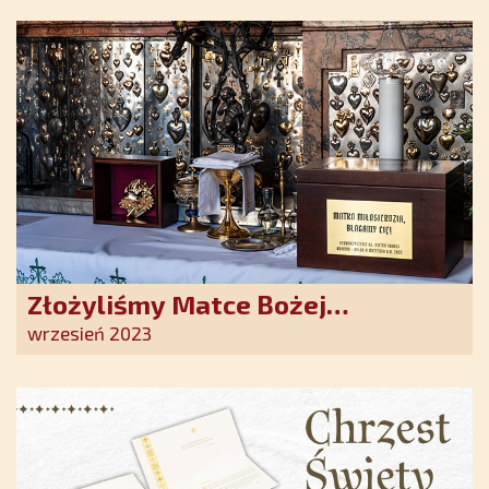
nadziei w XXI wieku
Złożyliśmy Matce Bożej
Ostrobramskiej pozłacane wotum
wrzesień 2023