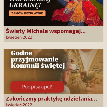
Święty Michale wspomagaj
Ukrainę!
kwiecień 2022
Zakończmy praktykę udzielania
Komunii św. na rękę. Pan Jezus jest
kwiecień 2022