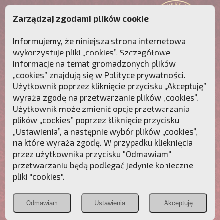
Zarządzaj zgodami plików cookie
Informujemy, że niniejsza strona internetowa
wykorzystuje pliki „cookies”. Szczegółowe
informacje na temat gromadzonych plików
„cookies” znajdują się w
Polityce prywatności
.
Użytkownik poprzez kliknięcie przycisku „Akceptuję”
wyraża zgodę na przetwarzanie plików „cookies”.
Użytkownik może zmienić opcje przetwarzania
plików „cookies” poprzez kliknięcie przycisku
„Ustawienia”, a następnie wybór plików „cookies”,
na które wyraża zgodę. W przypadku klieknięcia
Przebudźmy sumienia Polaków!
przez użytkownika przycisku "Odmawiam"
przetwarzaniu będą podlegać jedynie konieczne
Polonia
Przymierze
PCh24.pl
pliki "cookies".
Christiana
z Maryją
Odmawiam
Ustawienia
Akceptuję
POZNAJ APOSTOLAT FATIMY
WESPRZYJ
NAS