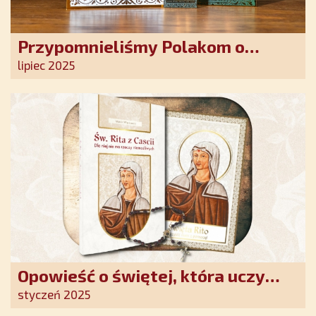
Przypomnieliśmy Polakom o
obecności Anioła Stróża!
lipiec 2025
Opowieść o świętej, która uczy
szczerego oddania się Bogu.
styczeń 2025
Duchowe wzmocnienie i światło