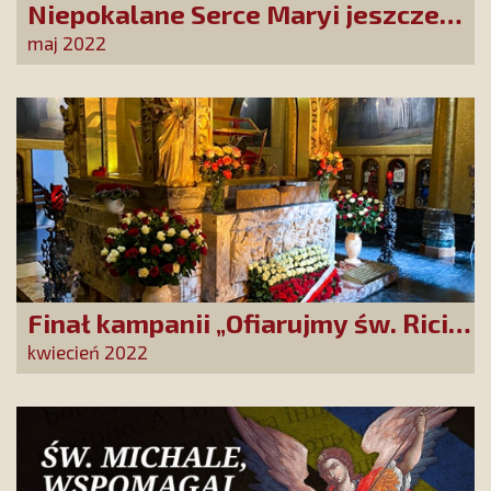
Niepokalane Serce Maryi jeszcze
bardziej obecne w polskich,
maj 2022
katolickich domach
Finał kampanii „Ofiarujmy św. Ricie
12 000 róż!”
kwiecień 2022