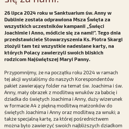
26 lipca 2024 roku w Sanktuarium św. Anny w
Dublinie została odprawiona Msza Święta za
wszystkich uczestników kampanii „Święci
Joachimie i Anno, módlcie się za nami!”. Tego dnia
przedstawiciele Stowarzyszenia Ks. Piotra Skargi
złożyli tam też wszystkie nadesłane karty, na
których Polacy zawierzyli swoich bliskich
rodzicom Najświętszej Maryi Panny.
Przypomnijmy, że na początku roku 2024 w ramach
tej akcji wysłaliśmy do naszych Korespondentów
pakiet zawierający folder na temat św. Joachima i św.
Anny, mały obrazek z modlitwą wnuków za babcię i
dziadka do świętych Joachima i Anny, duży wizerunek
w formacie A4 z piękną modlitwą małżonków do
świętych Joachima i Anny oraz modlitwą za wnuki; a
także specjalną kartę, za której pośrednictwem
można było zawierzyć swoich najbliższych dziadkom