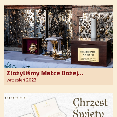
nadziei w XXI wieku
Złożyliśmy Matce Bożej
Ostrobramskiej pozłacane wotum
wrzesień 2023