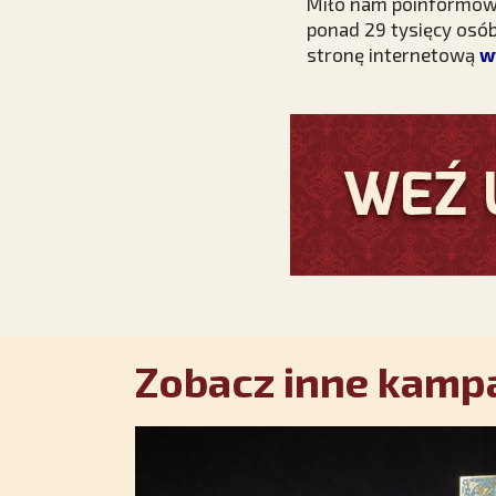
Miło nam poinformować,
ponad 29 tysięcy osó
stronę internetową
w
Zobacz inne kampa