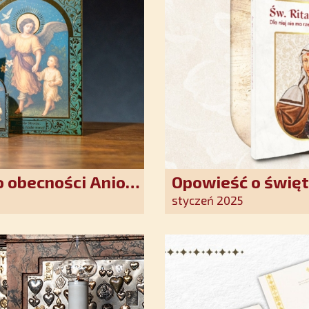
 obecności Anioła
Opowieść o święt
oddania się Bogu
styczeń 2025
światło nadziei 