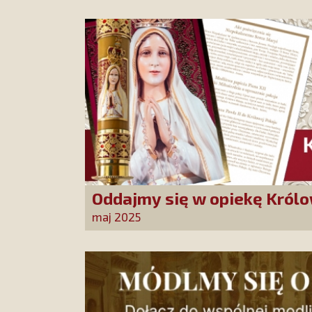
Oddajmy się w opiekę Królo
Niepokalana może nas urat
maj 2025