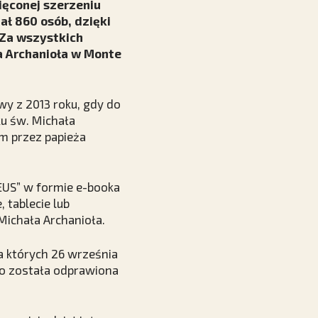
ięconej szerzeniu
ał 860 osób, dzięki
 Za wszystkich
a Archanioła w Monte
wy z 2013 roku, gdy do
ku św. Michała
m przez papieża
EUS” w formie e-booka
tablecie lub
Michała Archanioła.
za których 26 września
o została odprawiona