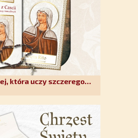
ej, która uczy szczerego
. Duchowe wzmocnienie i
w XXI wieku