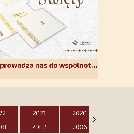
wprowadza nas do wspólnoty
akiet jest przygotowany na
zień
22
2021
2020
2019
08
2007
2006
2005