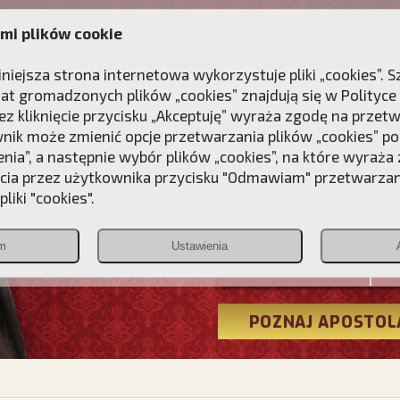
mi plików cookie
ANIE
DLA DUSZY
NAGRODA
KONTAKT
iniejsza strona internetowa wykorzystuje pliki „cookies”.
at gromadzonych plików „cookies” znajdują się w
Polityce
z kliknięcie przycisku „Akceptuję” wyraża zgodę na przet
wnik może zmienić opcje przetwarzania plików „cookies” pop
enia”, a następnie wybór plików „cookies”, na które wyraża
ęcia przez użytkownika przycisku "Odmawiam" przetwarza
Przebudźmy
liki "cookies".
Polonia
m
Ustawienia
Christiana
POZNAJ APOSTOL