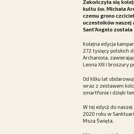
Zakończyła się kole
kultu św. Michała Ar
czemu grono czcicie
uczestników naszej 
Sant’Angelo została
Kolejna edycja kampan
272 tysięcy polskich 
Archanioła, zawierają
Leona XIII i broszury
Od kilku lat obdarow
wraz z zestawem kolo
smartfonie i dzięki t
W tej edycji do naszej
2020 roku w Sanktuar
Msza Święta.