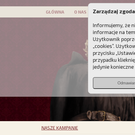
Zarządzaj zgoda
GŁÓWNA
O NAS
PATRON
KAMP
Informujemy, że n
informacje na tem
Użytkownik poprze
„cookies”. Użytko
przycisku „Ustawi
przypadku kliekni
jedynie konieczne p
Odmawia
NASZE KAMPANIE