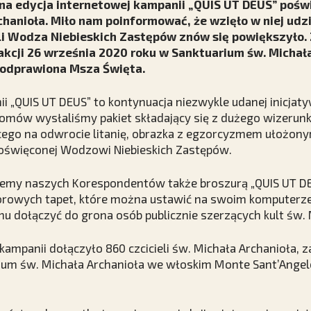
jna edycja internetowej kampanii „QUIS UT DEUS” pośw
chanioła. Miło nam poinformować, że wzięło w niej udzi
li Wodza Niebieskich Zastępów znów się powiększyło.
akcji 26 września 2020 roku w Sanktuarium św. Michał
 odprawiona Msza Święta.
ii „QUIS UT DEUS” to kontynuacja niezwykle udanej inicjaty
domów wysłaliśmy pakiet składający się z dużego wizerun
cego na odwrocie litanię, obrazka z egzorcyzmem ułożony
 poświęconej Wodzowi Niebieskich Zastępów.
ujemy naszych Korespondentów także broszurą „QUIS UT D
rowych tapet, które można ustawić na swoim komputerze, 
emu dołączyć do grona osób publicznie szerzących kult św. 
 kampanii dołączyło 860 czcicieli św. Michała Archanioła, 
ium św. Michała Archanioła we włoskim Monte Sant’Angel