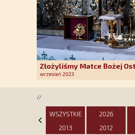
Złożyliśmy Matce Bożej Os
pozłacane wotum
wrzesień 2023
//
WSZYSTKIE
2026
2013
2012