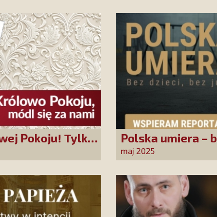
wej Pokoju! Tylko
Polska umiera – b
ować!
maj 2025