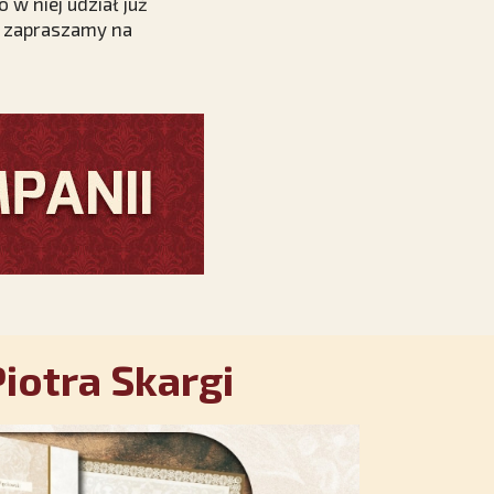
 w niej udział już
i zapraszamy na
iotra Skargi