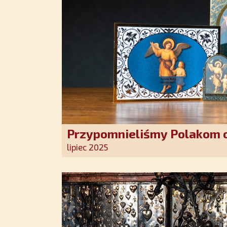
Przypomnieliśmy Polakom o
Stróża!
lipiec 2025