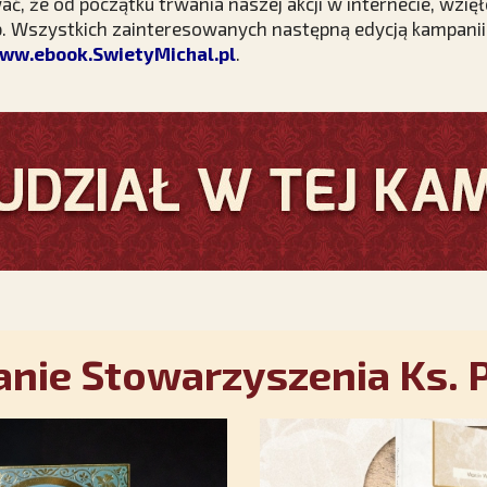
 że od początku trwania naszej akcji w internecie, wzięło
b. Wszystkich zainteresowanych następną edycją kampani
ww.ebook.SwietyMichal.pl
.
nie Stowarzyszenia Ks. P