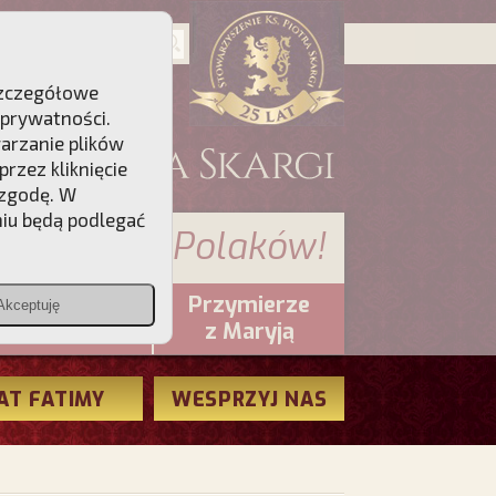
 Szczegółowe
 prywatności
.
warzanie plików
rzez kliknięcie
 zgodę. W
niu będą podlegać
 sumienia Polaków!
Przymierze
Akceptuję
PCh24.pl
z Maryją
AT FATIMY
WESPRZYJ NAS