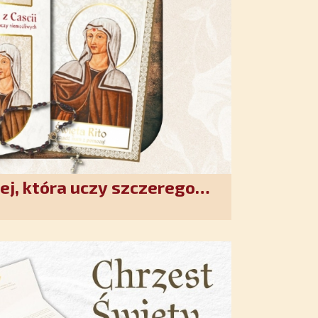
ej, która uczy szczerego
. Duchowe wzmocnienie i
w XXI wieku