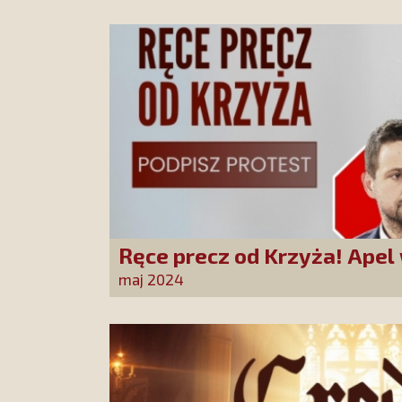
Ręce precz od Krzyża! Apel 
skandaliczne zarządzenie 
maj 2024
Trzaskowskiego