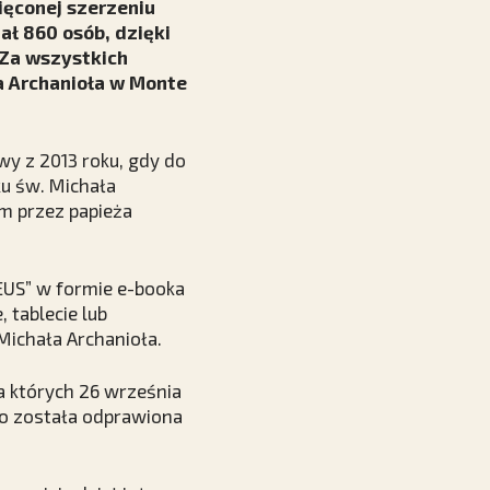
ięconej szerzeniu
ał 860 osób, dzięki
 Za wszystkich
a Archanioła w Monte
wy z 2013 roku, gdy do
ku św. Michała
m przez papieża
EUS” w formie e-booka
tablecie lub
Michała Archanioła.
za których 26 września
o została odprawiona