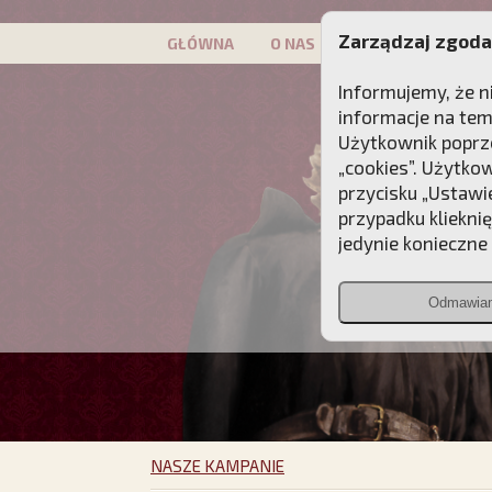
Zarządzaj zgoda
GŁÓWNA
O NAS
PATRON
KAMP
Informujemy, że n
informacje na tem
Użytkownik poprze
„cookies”. Użytko
przycisku „Ustawi
przypadku kliekni
jedynie konieczne p
Odmawia
NASZE KAMPANIE