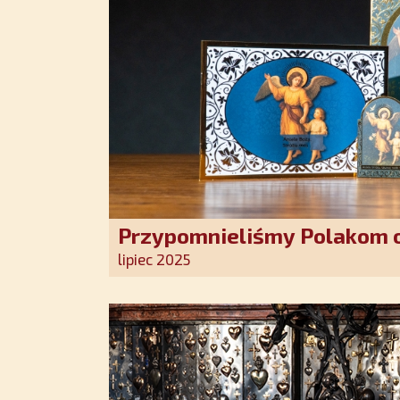
Przypomnieliśmy Polakom o
Stróża!
lipiec 2025