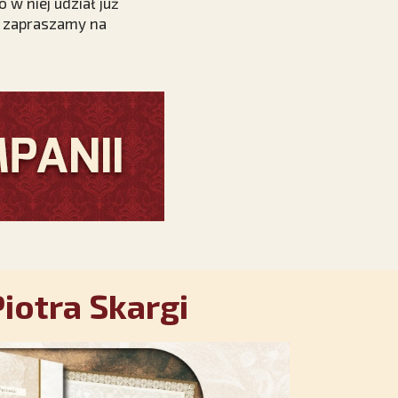
 w niej udział już
i zapraszamy na
iotra Skargi