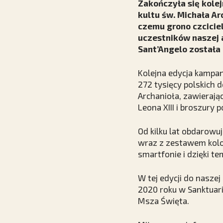
Zakończyła się kole
kultu św. Michała Ar
czemu grono czcicie
uczestników naszej 
Sant’Angelo została
Kolejna edycja kampan
272 tysięcy polskich 
Archanioła, zawierają
Leona XIII i broszury
Od kilku lat obdarow
wraz z zestawem kolo
smartfonie i dzięki t
W tej edycji do naszej
2020 roku w Sanktuar
Msza Święta.