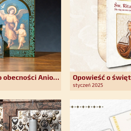
 obecności Anioła
Opowieść o święt
oddania się Bogu
styczeń 2025
światło nadziei 