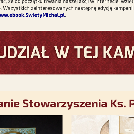
 że od początku trwania naszej akcji w internecie, wzięło
b. Wszystkich zainteresowanych następną edycją kampani
ww.ebook.SwietyMichal.pl
.
nie Stowarzyszenia Ks. P