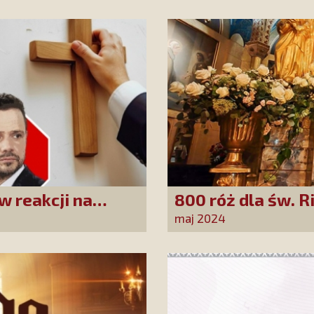
w reakcji na
800 róż dla św. R
Rafała
Stowarzyszenia!
maj 2024