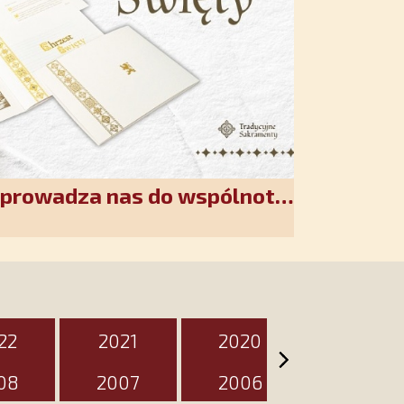
wprowadza nas do wspólnoty
akiet jest przygotowany na
zień
22
2021
2020
2019
08
2007
2006
2005