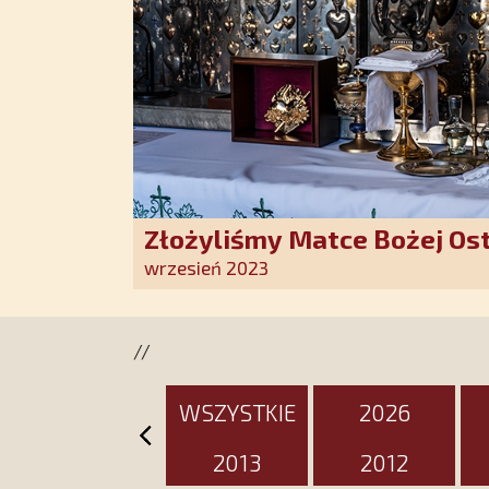
Złożyliśmy Matce Bożej Os
pozłacane wotum
wrzesień 2023
//
WSZYSTKIE
2026
2013
2012