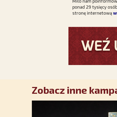
Miło nam poinformować,
ponad 29 tysięcy osó
stronę internetową
w
Zobacz inne kampa