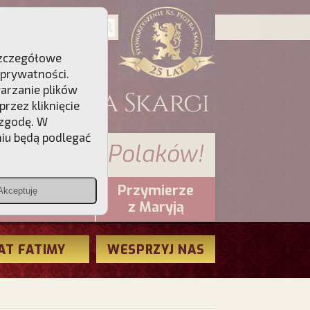
 Szczegółowe
 prywatności
.
warzanie plików
rzez kliknięcie
 zgodę. W
niu będą podlegać
 sumienia Polaków!
Przymierze
Akceptuję
PCh24.pl
z Maryją
AT FATIMY
WESPRZYJ NAS