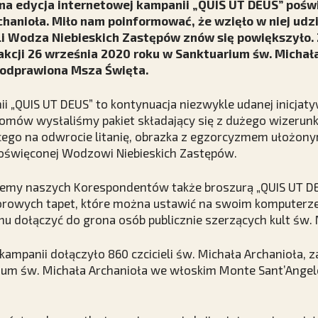
jna edycja internetowej kampanii „QUIS UT DEUS” pośw
chanioła. Miło nam poinformować, że wzięło w niej udzi
li Wodza Niebieskich Zastępów znów się powiększyło.
akcji 26 września 2020 roku w Sanktuarium św. Michał
 odprawiona Msza Święta.
ii „QUIS UT DEUS” to kontynuacja niezwykle udanej inicjaty
domów wysłaliśmy pakiet składający się z dużego wizerun
cego na odwrocie litanię, obrazka z egzorcyzmem ułożony
 poświęconej Wodzowi Niebieskich Zastępów.
ujemy naszych Korespondentów także broszurą „QUIS UT D
rowych tapet, które można ustawić na swoim komputerze, 
emu dołączyć do grona osób publicznie szerzących kult św. 
 kampanii dołączyło 860 czcicieli św. Michała Archanioła, 
ium św. Michała Archanioła we włoskim Monte Sant’Angel