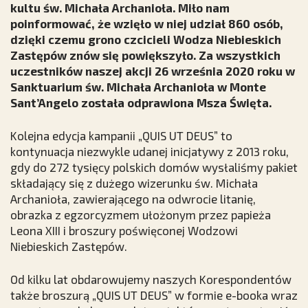
kultu św. Michała Archanioła. Miło nam
poinformować, że wzięło w niej udział 860 osób,
dzięki czemu grono czcicieli Wodza Niebieskich
Zastępów znów się powiększyło. Za wszystkich
uczestników naszej akcji 26 września 2020 roku w
Sanktuarium św. Michała Archanioła w Monte
Sant’Angelo została odprawiona Msza Święta.
Kolejna edycja kampanii „QUIS UT DEUS” to
kontynuacja niezwykle udanej inicjatywy z 2013 roku,
gdy do 272 tysięcy polskich domów wysłaliśmy pakiet
składający się z dużego wizerunku św. Michała
Archanioła, zawierającego na odwrocie litanię,
obrazka z egzorcyzmem ułożonym przez papieża
Leona XIII i broszury poświęconej Wodzowi
Niebieskich Zastępów.
Od kilku lat obdarowujemy naszych Korespondentów
także broszurą „QUIS UT DEUS” w formie e-booka wraz