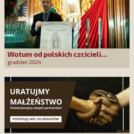
Wotum od polskich czcicieli
złożone w Guadalupe
grudzień 2024