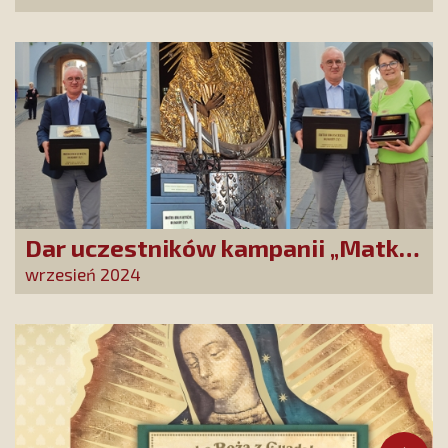
duszpasterskiego!
Dar uczestników kampanii „Matko
Miłosierdzia, błagamy Cię!”
wrzesień 2024
złożony w Ostrobramskim
Sanktuarium