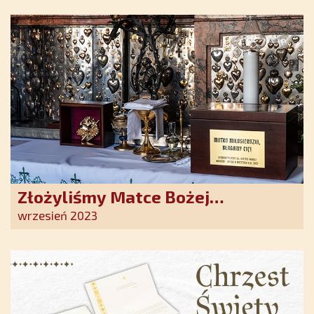
Duchowe wzmocnienie i światło
nadziei w XXI wieku
Złożyliśmy Matce Bożej
Ostrobramskiej pozłacane wotum
wrzesień 2023