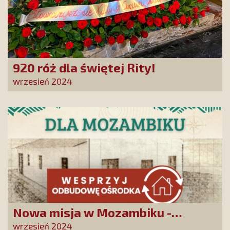
920 róż dla świętej Rity!
wrzesień 2024
Nowa misja w Mozambiku -
wesprzyj remont centrum
wrzesień 2024