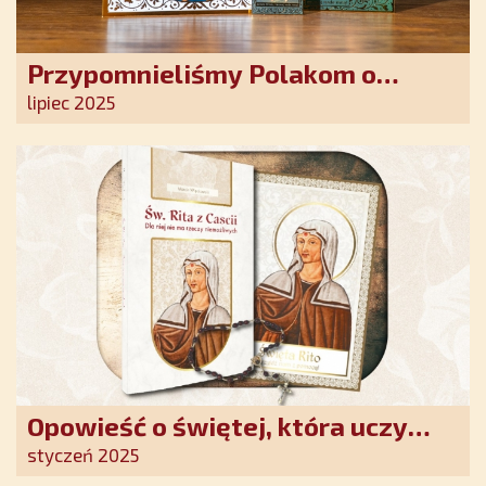
Przypomnieliśmy Polakom o
obecności Anioła Stróża!
lipiec 2025
Opowieść o świętej, która uczy
szczerego oddania się Bogu.
styczeń 2025