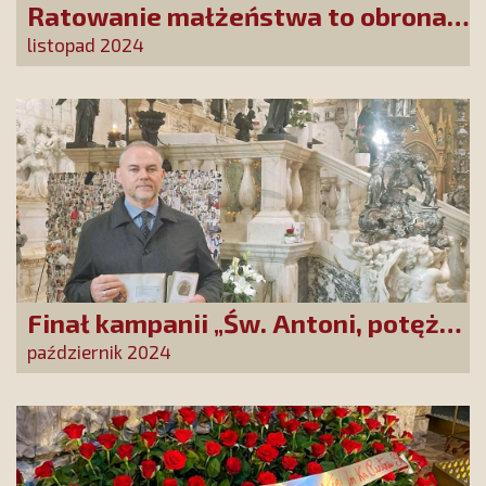
Ratowanie małżeństwa to obrona
przed upadkiem cywilizacyjnym.
listopad 2024
Podpisujmy list do biskupów
polskich!
Finał kampanii „Św. Antoni, potężny
Cudotwórco, módl się za nami!”
październik 2024