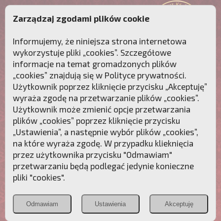
Zarządzaj zgodami plików cookie
Informujemy, że niniejsza strona internetowa
wykorzystuje pliki „cookies”. Szczegółowe
informacje na temat gromadzonych plików
„cookies” znajdują się w
Polityce prywatności
.
Użytkownik poprzez kliknięcie przycisku „Akceptuję”
wyraża zgodę na przetwarzanie plików „cookies”.
Użytkownik może zmienić opcje przetwarzania
plików „cookies” poprzez kliknięcie przycisku
„Ustawienia”, a następnie wybór plików „cookies”,
na które wyraża zgodę. W przypadku klieknięcia
Przebudźmy sumienia Polaków!
przez użytkownika przycisku "Odmawiam"
przetwarzaniu będą podlegać jedynie konieczne
Polonia
Przymierze
PCh24.pl
pliki "cookies".
Christiana
z Maryją
Odmawiam
Ustawienia
Akceptuję
POZNAJ APOSTOLAT FATIMY
WESPRZYJ
NAS