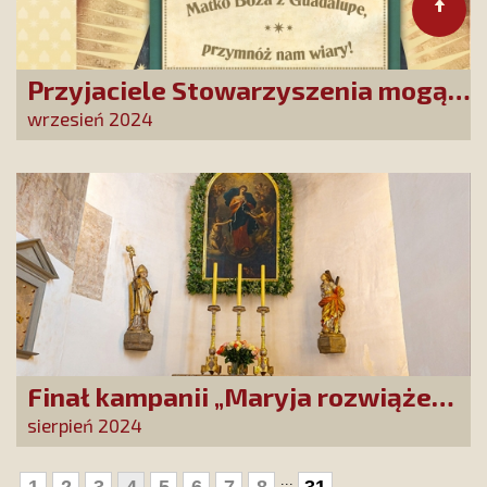
Przyjaciele Stowarzyszenia mogą
się zwrócić do Matki Bożej z
wrzesień 2024
Guadalupe. To wielka duchowa
szansa dla tysięcy Polak
Finał kampanii „Maryja rozwiąże
każdy Twój problem!”
sierpień 2024
...
1
2
3
4
5
6
7
8
31