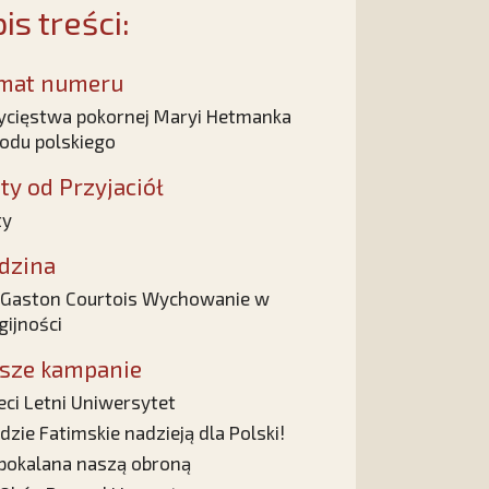
is treści:
mat numeru
cięstwa pokornej Maryi Hetmanka
odu polskiego
sty od Przyjaciół
ty
dzina
 Gaston Courtois Wychowanie w
igijności
sze kampanie
eci Letni Uniwersytet
dzie Fatimskie nadzieją dla Polski!
pokalana naszą obroną