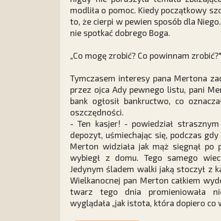
modliła o pomoc. Kiedy początkowy sz
to, że cierpi w pewien sposób dla Nieg
nie spotkać dobrego Boga.
„Co mogę zrobić? Co powinnam zrobić?" 
Tymczasem interesy pana Mertona zacz
przez ojca Ady pewnego listu, pani M
bank ogłosił bankructwo, co oznaczał
oszczędności.
- Ten kasjer! - powiedział straszny
depozyt, uśmiechając się, podczas gdy p
Merton widziała jak mąż sięgnął po p
wybiegł z domu. Tego samego wiec
Jedynym śladem walki jaką stoczył z k
Wielkanocnej pan Merton całkiem wydob
twarz tego dnia promieniowała ni
wyglądała „jak istota, która dopiero co