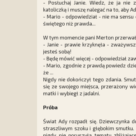
- Posłuchaj Janie. Wiedz, że ja nie
katoliczką i muszę nalegać na to, aby Ada
- Mario - odpowiedział - nie ma sensu 
świętego niż prawda...
W tym momencie pani Merton przerwa
- Janie - prawie krzyknęła - zważywsz
jesteś sobą!
- Będę mówić więcej - odpowiedział zaw
- Mario, zgodnie z prawdą powiedz dzie
że ...
Nigdy nie dokończył tego zdania. Smu
się ze swojego miejsca, przerażony wi
matki i wybiegł z jadalni.
Próba
Świat Ady rozpadł się. Dziewczynka d
straszliwym szoku i głębokim smutku.
nigdy nie poruszyła tematu zbliżając