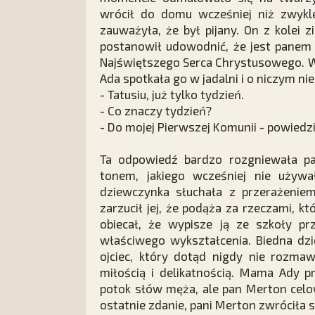
wrócił do domu wcześniej niż zwykl
zauważyła, że był pijany. On z kolei 
postanowił udowodnić, że jest panem 
Najświętszego Serca Chrystusowego. W 
Ada spotkała go w jadalni i o niczym ni
- Tatusiu, już tylko tydzień.
- Co znaczy tydzień?
- Do mojej Pierwszej Komunii - powiedzi
Ta odpowiedź bardzo rozgniewała p
tonem, jakiego wcześniej nie używa
dziewczynka słuchała z przerażeniem
zarzucił jej, że podąża za rzeczami, kt
obiecał, że wypisze ją ze szkoły prz
właściwego wykształcenia. Biedna dz
ojciec, który dotąd nigdy nie rozmaw
miłością i delikatnością. Mama Ady 
potok słów męża, ale pan Merton celo
ostatnie zdanie, pani Merton zwróciła s