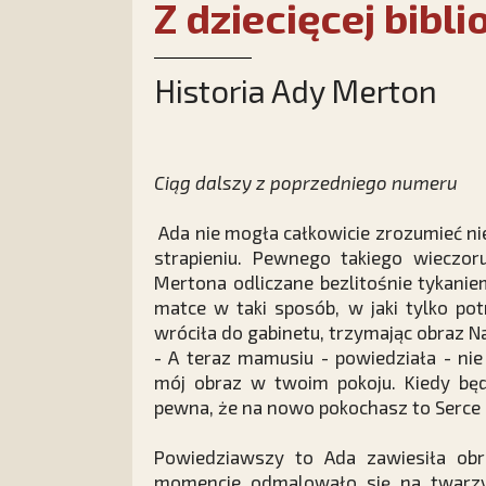
Z dziecięcej bibli
Historia Ady Merton
Ciąg dalszy z poprzedniego numeru
Ada nie mogła całkowicie zrozumieć niep
strapieniu. Pewnego takiego wieczor
Mertona odliczane bezlitośnie tykani
matce w taki sposób, w jaki tylko pot
wróciła do gabinetu, trzymając obraz N
- A teraz mamusiu - powiedziała - ni
mój obraz w twoim pokoju. Kiedy będ
pewna, że na nowo pokochasz to Serce
Powiedziawszy to Ada zawiesiła obra
momencie odmalowało się na twarzy 