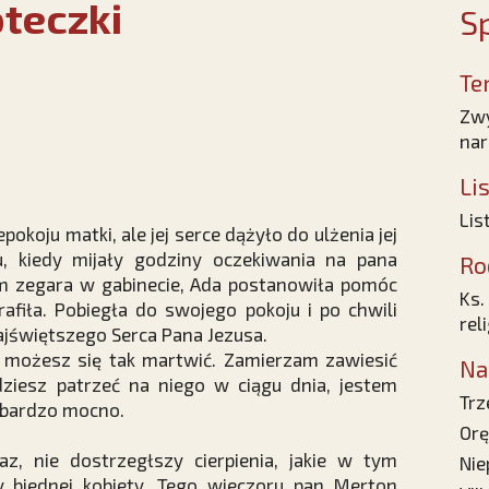
oteczki
Sp
Te
Zwy
nar
Li
Lis
okoju matki, ale jej serce dążyło do ulżenia jej
u, kiedy mijały godziny oczekiwania na pana
Ro
em zegara w gabinecie, Ada postanowiła pomóc
Ks.
rafiła. Pobiegła do swojego pokoju i po chwili
rel
ajświętszego Serca Pana Jezusa.
e możesz się tak martwić. Zamierzam zawiesić
Na
ziesz patrzeć na niego w ciągu dnia, jestem
Trz
 bardzo mocno.
Orę
z, nie dostrzegłszy cierpienia, jakie w tym
Nie
biednej kobiety. Tego wieczoru pan Merton