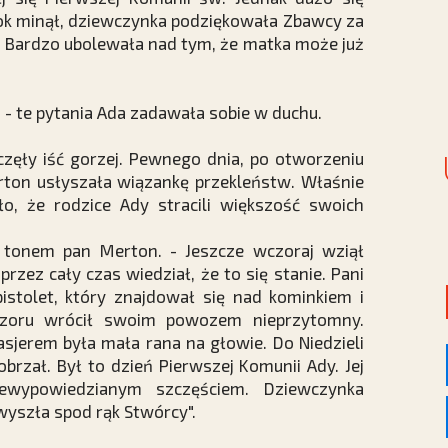
ok minął, dziewczynka podziękowała Zbawcy za
o. Bardzo ubolewała nad tym, że matka może już
- te pytania Ada zadawała sobie w duchu.
ęły iść gorzej. Pewnego dnia, po otworzeniu
erton usłyszała wiązankę przekleństw. Właśnie
o, że rodzice Ady stracili większość swoich
m tonem pan Merton. - Jeszcze wczoraj wziął
rzez cały czas wiedział, że to się stanie. Pani
istolet, który znajdował się nad kominkiem i
zoru wrócił swoim powozem nieprzytomny.
asjerem była mała rana na głowie. Do Niedzieli
rzał. Był to dzień Pierwszej Komunii Ady. Jej
ewypowiedzianym szczęściem. Dziewczynka
 wyszła spod rąk Stwórcy".