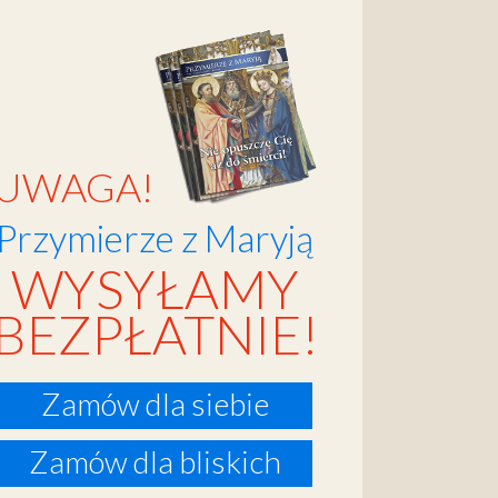
UWAGA!
Przymierze z Maryją
WYSYŁAMY
BEZPŁATNIE!
Zamów dla siebie
Zamów dla bliskich