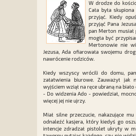
W
drodze do kościo
Cała była skupiona 
przyjąć. Kiedy opu
przyjąć Pana Jezusa
pan Merton musiał p
mogła być przypisa
Mertonowie nie wi
Jezusa, Ada ofiarowała swojemu drog
nawrócenie rodziców.
Kiedy wszyscy wrócili do domu, pa
załatwienia biurowe. Zauważył jak 
wyjściem wziął na ręce ubraną na biało c
- Do widzenia Ado - powiedział, mocno
więcej jej nie ujrzy.
Miał silne przeczucie, nakazujące m
odnaleźć kasjera, który kiedyś go osz
intencje zdradzał pistolet ukryty w 
tawerny pytając każdego, czy nie widzia