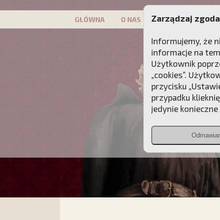
Zarządzaj zgoda
GŁÓWNA
O NAS
PATRON
KAMP
Informujemy, że n
informacje na tem
Użytkownik poprze
„cookies”. Użytko
przycisku „Ustawi
przypadku kliekni
jedynie konieczne p
Odmawia