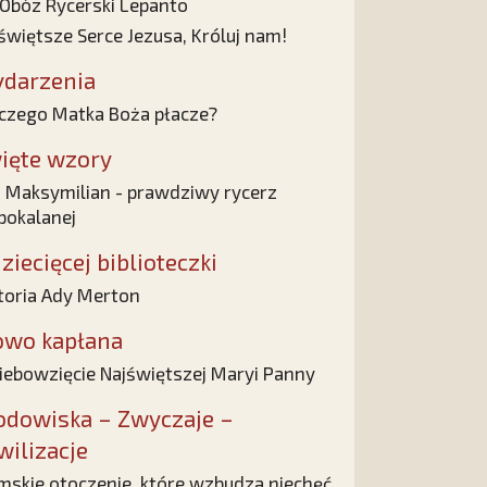
I Obóz Rycerski Lepanto
świętsze Serce Jezusa, Króluj nam!
darzenia
czego Matka Boża płacze?
ięte wzory
 Maksymilian - prawdziwy rycerz
pokalanej
ziecięcej biblioteczki
toria Ady Merton
owo kapłana
ebowzięcie Najświętszej Maryi Panny
odowiska – Zwyczaje –
wilizacje
mskie otoczenie, które wzbudza niechęć