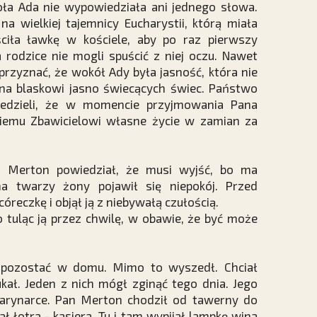
ła Ada nie wypowiedziała ani jednego słowa.
na wielkiej tajemnicy Eucharystii, którą miała
ściła ławkę w kościele, aby po raz pierwszy
 rodzice nie mogli spuścić z niej oczu. Nawet
rzyznać, że wokół Ady była jasność, która nie
na blaskowi jasno świecących świec. Państwo
edzieli, że w momencie przyjmowania Pana
iemu Zbawicielowi własne życie w zamian za
n Merton powiedział, że musi wyjść, bo ma
na twarzy żony pojawił się niepokój. Przed
óreczkę i objął ją z niebywałą czułością.
 tuląc ją przez chwilę, w obawie, że być może
u pozostać w domu. Mimo to wyszedł. Chciał
ukał. Jeden z nich mógł zginąć tego dnia. Jego
marynarce. Pan Merton chodził od tawerny do
ł łotra - kasjera. Tu i tam wypijał lampkę wina