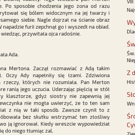
VII
e. Po sposobie chodzenia jego żona od razu
Naj
zirytował się bólem widocznym na jej twarzy i
samego siebie. Nagle dojrzał na ścianie obraz
Wy
napadzie furii zepchnął go i wyszedł na obiad.
Dla
e wiedząc, przywitała ojca radośnie.
Św
Św.
ała Ada.
Nie
ana Mertona. Zaczął rozmawiać z Adą takim
Z d
ł. Oczy Ady napełniły się łzami. Zdziwiona
His
 rzeczy, których nie rozumiała. Pan Merton
óre ranią jego uczucia. Uderzając pięścią w stół
Sł
y klasztorze, gdyż siostry nie zapewnią jej
iewczynka nie mogła uwierzyć, że to ten sam
Wni
iał z nią w taki sposób. Zawsze czynił to z
Śr
próbowała bez skutku wstrzymać ten złośliwy
wo ją ignorował. Kiedy wreszcie wypowiedział
Cy
ię do niego tłumiąc żal.
Zie