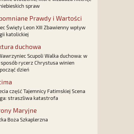
niebieskich spraw
pomniane Prawdy i Wartości
iec Święty Leon XIII Zbawienny wpływ
gii katolickiej
ktura duchowa
Wawrzyniec Scupoli Walka duchowa: w
i sposób rycerz Chrystusa winien
począć dzień
tima
ecia część Tajemnicy Fatimskiej Scena
ga: straszliwa katastrofa
rony Maryjne
ka Boża Szkaplerzna