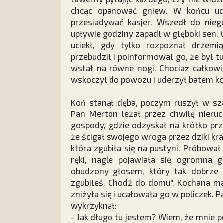
chcąc opanować gniew. W końcu ud
przesiadywać kasjer. Wszedł do niego
upływie godziny zapadł w głęboki sen. 
uciekł, gdy tylko rozpoznał drzemi
przebudził i poinformował go, że był t
wstał na równe nogi. Chociaż całkowi
wskoczył do powozu i uderzył batem ko
Koń stanął dęba, poczym ruszył w sz
Pan Merton leżał przez chwilę nieru
gospody, gdzie odzyskał na krótko pr
że ścigał swojego wroga przez dziki kraj
która zgubiła się na pustyni. Próbował 
ręki, nagle pojawiała się ogromna 
obudzony głosem, który tak dobrze zn
zgubiłeś. Chodź do domu". Kochana malu
zniżyła się i ucałowała go w policzek. 
wykrzyknął:
- Jak długo tu jestem? Wiem, że mnie 