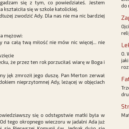
 zgadzam się z tym, co powiedziałeś. Jestem
do 
 kształciła się w szkole katolickiej.
dłużej zwodzić Ady. Dla nas nie ma nic bardziej
Za
Ojc
reli
ła mężowi:
y na całą twą miłość nie mów nic więcej... nie
Le
O. 
zięcie
jak
cku, że przez ten rok porzuciłaś wiarę w Boga i
roz
tny jęk zmroził jego duszę. Pan Merton zerwał
Fa
dokiem nieprzytomnej Ady, leżącej w objęciach
Trz
dru
St
owiedziawszy się o odstępstwie matki była w
Mat
 Od tego okropnego wieczoru w jadalni Ada już
ej się Pierwszej Komunii św. Jednak dużo się