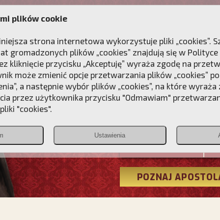
mi plików cookie
ANIE
DLA DUSZY
NAGRODA
KONTAKT
iniejsza strona internetowa wykorzystuje pliki „cookies”.
at gromadzonych plików „cookies” znajdują się w
Polityce
z kliknięcie przycisku „Akceptuję” wyraża zgodę na przet
wnik może zmienić opcje przetwarzania plików „cookies” pop
enia”, a następnie wybór plików „cookies”, na które wyraża
ęcia przez użytkownika przycisku "Odmawiam" przetwarza
Przebudźmy
liki "cookies".
Polonia
m
Ustawienia
Christiana
POZNAJ APOSTOL