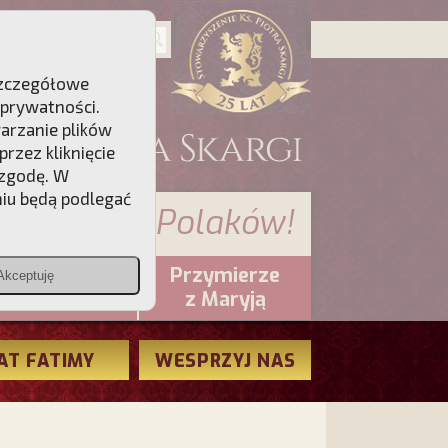
 Szczegółowe
 prywatności
.
warzanie plików
rzez kliknięcie
 zgodę. W
niu będą podlegać
 sumienia Polaków!
Przymierze
Akceptuję
PCh24.pl
z Maryją
AT FATIMY
WESPRZYJ NAS