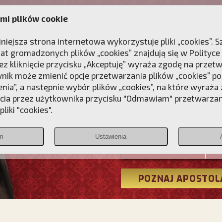
mi plików cookie
ANIE
DLA DUSZY
NAGRODA
KONTAKT
iniejsza strona internetowa wykorzystuje pliki „cookies”.
at gromadzonych plików „cookies” znajdują się w
Polityce
z kliknięcie przycisku „Akceptuję” wyraża zgodę na przet
wnik może zmienić opcje przetwarzania plików „cookies” pop
enia”, a następnie wybór plików „cookies”, na które wyraża
ęcia przez użytkownika przycisku "Odmawiam" przetwarza
Przebudźmy
liki "cookies".
Polonia
m
Ustawienia
Christiana
POZNAJ APOSTOL