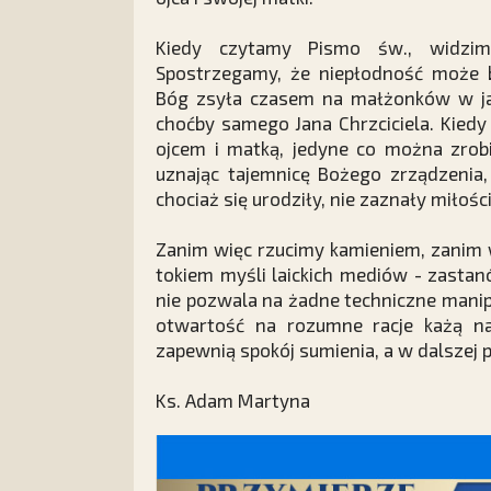
Kiedy czytamy Pismo św., widzi
Spostrzegamy, że niepłodność może 
Bóg zsyła czasem na małżonków w jak
choćby samego Jana Chrzciciela. Kie
ojcem i matką, jedyne co można zrobi
uznając tajemnicę Bożego zrządzenia,
chociaż się urodziły, nie zaznały miłoś
Zanim więc rzucimy kamieniem, zanim 
tokiem myśli laickich mediów - zastanó
nie pozwala na żadne techniczne manip
otwartość na rozumne racje każą na
zapewnią spokój sumienia, a w dalszej 
Ks. Adam Martyna