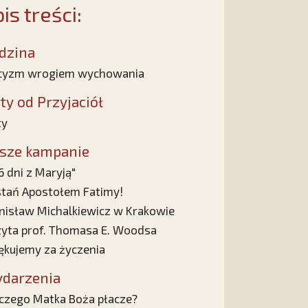
is treści:
dzina
icyzm wrogiem wychowania
sty od Przyjaciół
ty
sze kampanie
6 dni z Maryją"
tań Apostołem Fatimy!
nisław Michalkiewicz w Krakowie
yta prof. Thomasa E. Woodsa
ękujemy za życzenia
darzenia
czego Matka Boża płacze?