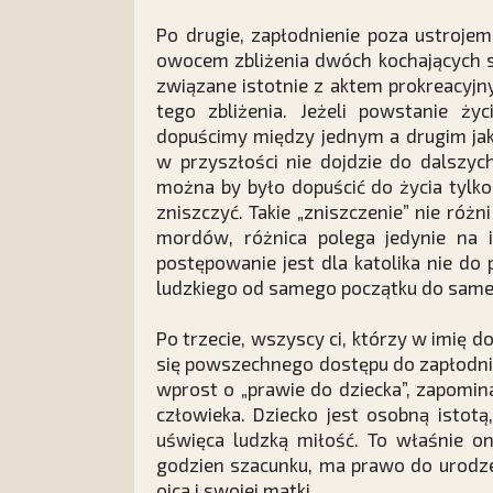
Po drugie, zapłodnienie poza ustrojem
owocem zbliżenia dwóch kochających si
związane istotnie z aktem prokreacyjny
tego zbliżenia. Jeżeli powstanie ży
dopuścimy między jednym a drugim jaki
w przyszłości nie dojdzie do dalszych
można by było dopuścić do życia tylko
zniszczyć. Takie „zniszczenie” nie róż
mordów, różnica polega jedynie na i
postępowanie jest dla katolika nie do 
ludzkiego od samego początku do same
Po trzecie, wszyscy ci, którzy w imię d
się powszechnego dostępu do zapłodni
wprost o „prawie do dziecka”, zapomin
człowieka. Dziecko jest osobną istot
uświęca ludzką miłość. To właśnie on
godzien szacunku, ma prawo do urodze
ojca i swojej matki.