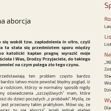
Sp
Ro
na aborcja
La
Li
o się wokół tzw. zapłodnienia
in vitro
, czyli
Lis
wa ta stała się przedmiotem sporu między
o katolicki kapłan pragnę wyrazić moje
Na
ścioła i Was, Drodzy Przyjaciele, do takiego
„36
pomnieć na czym polega zło tego czynu.
Zos
przedstawiają ten problem często bardzo
Sta
a bardzo łatwo może powstać błędny pogląd, iż
Wiz
ka rodzicom, którzy w normalny sposób nigdy
Dzi
ymy oświadczenia „szczęśliwych” mam, które
ości do dzieci poczętych „z probówki”. Myślę, że
Wy
ł jest przeciwny takim praktykom. Mówi się, że
Dla
ież to nie aborcja”. Jeżeli jednak głębiej