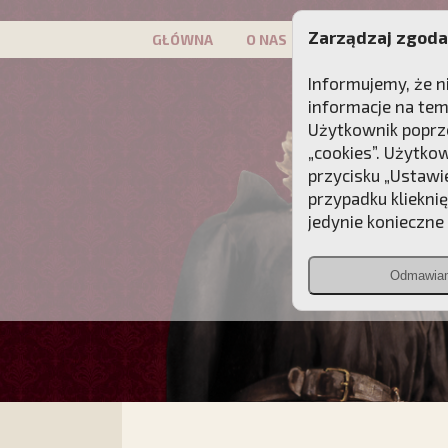
Zarządzaj zgoda
GŁÓWNA
O NAS
PATRON
KAMP
Informujemy, że n
informacje na tem
Użytkownik poprze
„cookies”. Użytko
przycisku „Ustawi
przypadku kliekni
jedynie konieczne p
Odmawia