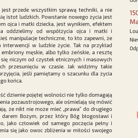
 jest przede wszystkim sprawą techniki, a nie
15
ę istot ludzkich. Powstanie nowego życia jest
Ma
m ojca i matki dziecka, jest wynikiem, efektem
cia oddzielimy od współżycia ojca i matki i
Lou
eś manipulacje techniczne, to kto zapewni, że
Nie
 interwencji w ludzkie życie. Tak na przykład
Odp
 embriony męskie, albo tylko żeńskie, a resztę
ni się niczym od czystek etnicznych i masowych
ch przesunięciu w czasie. Jak widzimy takie
przyjęcia, jeśli pamiętamy o szacunku dla życia
go końca.
ość dziwnie pojętej wolności nie tylko domagają
enia pozaustrojowego, ale ośmielają się mówić
ają, że nikt nie może mieć „prawa” do drugiego
ą, darem Bożym, przez który Bóg błogosławi i
o, jako człowiek od samego poczęcia pełny i
nia się jako owoc zbliżenia w miłości swojego