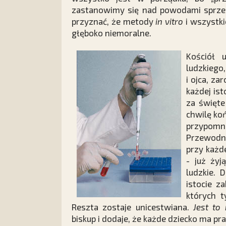
zastanowimy się nad powodami sprzeci
przyznać, że metody
in vitro
i wszystkie
głęboko niemoralne.
Kościół 
ludzkiego,
i ojca, z
każdej ist
za święte
chwilę ko
przypomn
Przewodni
przy każd
- już ży
ludzkie. 
istocie z
których t
Reszta zostaje unicestwiana.
Jest to
biskup i dodaje, że każde dziecko ma pr