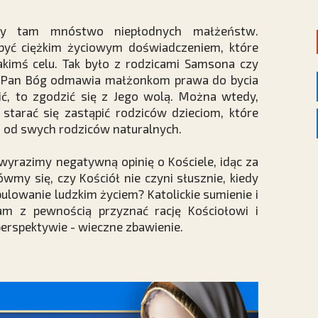
my tam mnóstwo niepłodnych małżeństw.
być ciężkim życiowym doświadczeniem, które
imś celu. Tak było z rodzicami Samsona czy
dy Pan Bóg odmawia małżonkom prawa do bycia
ć, to zgodzić się z Jego wolą. Można wtedy,
 starać się zastąpić rodziców dzieciom, które
ci od swych rodziców naturalnych.
wyrazimy negatywną opinię o Kościele, idąc za
wmy się, czy Kościół nie czyni słusznie, kiedy
ulowanie ludzkim życiem? Katolickie sumienie i
m z pewnością przyznać rację Kościołowi i
perspektywie - wieczne zbawienie.