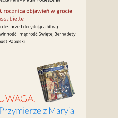
0. rocznica objawień w grocie
ssabielle
rdes przed decydującą bitwą
winność i mądrość Świętej Bernadety
ust Papieski
UWAGA!
Przymierze z Maryją