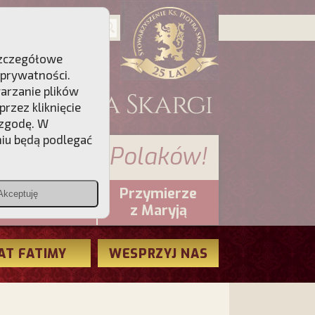
 Szczegółowe
 prywatności
.
warzanie plików
rzez kliknięcie
 zgodę. W
niu będą podlegać
 sumienia Polaków!
Przymierze
Akceptuję
PCh24.pl
z Maryją
AT FATIMY
WESPRZYJ NAS