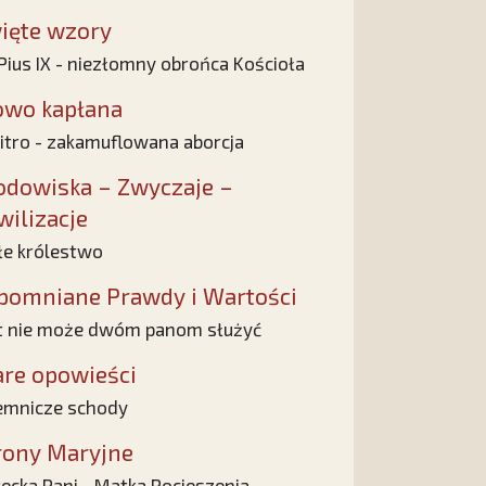
ięte wzory
 Pius IX - niezłomny obrońca Kościoła
owo kapłana
vitro - zakamuflowana aborcja
odowiska – Zwyczaje –
wilizacje
e królestwo
pomniane Prawdy i Wartości
t nie może dwóm panom służyć
are opowieści
emnicze schody
rony Maryjne
ecka Pani - Matka Pocieszenia