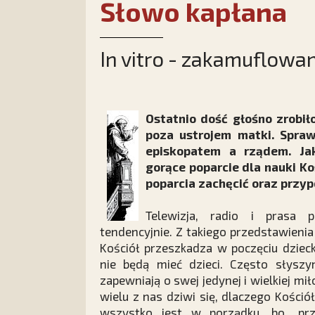
Słowo kapłana
In vitro - zakamuflowa
Ostatnio dość głośno zrobił
poza ustrojem matki. Spra
episkopatem a rządem. Jak
gorące poparcie dla nauki Ko
poparcia zachęcić oraz przy
Telewizja, radio i prasa 
tendencyjnie. Z takiego przedstawieni
Kościół przeszkadza w poczęciu dziec
nie będą mieć dzieci. Często słysz
zapewniają o swej jedynej i wielkiej mił
wielu z nas dziwi się, dlaczego Kośció
wszystko jest w porządku, bo „przec