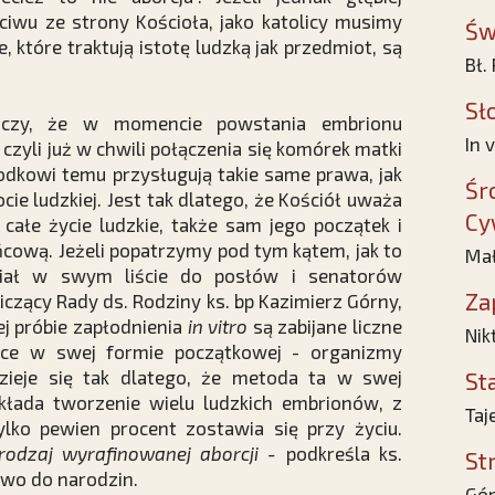
wu ze strony Kościoła, jako katolicy musimy
Św
, które traktują istotę ludzką jak przedmiot, są
Bł.
Sł
uczy, że w momencie powstania embrionu
In 
 czyli już w chwili połączenia się komórek matki
arodkowi temu przysługują takie same prawa, jak
Śr
ocie ludzkiej. Jest tak dlatego, że Kościół uważa
Cy
 całe życie ludzkie, także sam jego początek i
ńcową. Jeżeli popatrzymy pod tym kątem, jak to
Mał
iał w swym liście do posłów i senatorów
Za
czący Rady ds. Rodziny ks. bp Kazimierz Górny,
ej próbie zapłodnienia
in vitro
są zabijane liczne
Nik
jące w swej formie początkowej - organizmy
Dzieje się tak dlatego, że metoda ta w swej
St
akłada tworzenie wielu ludzkich embrionów, z
Taj
ylko pewien procent zostawia się przy życiu.
 rodzaj wyrafinowanej aborcji -
podkreśla ks.
St
awo do narodzin.
Gór