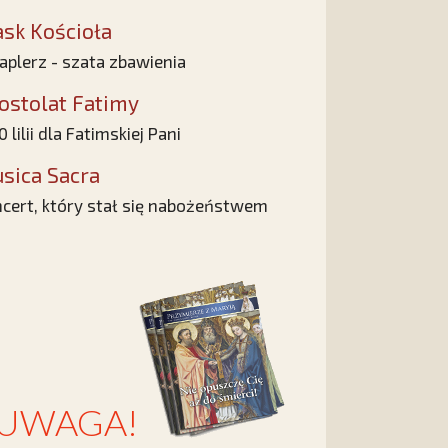
ask Kościoła
aplerz - szata zbawienia
ostolat Fatimy
0 lilii dla Fatimskiej Pani
sica Sacra
cert, który stał się nabożeństwem
UWAGA!