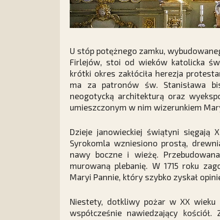
U stóp potężnego zamku, wybudowanego
Firlejów, stoi od wieków katolicka św
krótki okres zakłóciła herezja prote
ma za patronów św. Stanisława bis
neogotycką architekturą oraz wyeks
umieszczonym w nim wizerunkiem Maryi,
Dzieje janowieckiej świątyni sięgają
Syrokomla wzniesiono prostą, drewni
nawy boczne i wieżę. Przebudowana 
murowaną plebanię. W 1715 roku zago
Maryi Pannie, który szybko zyskał opi
Niestety, dotkliwy pożar w XX wieku 
współcześnie nawiedzający kościół. 