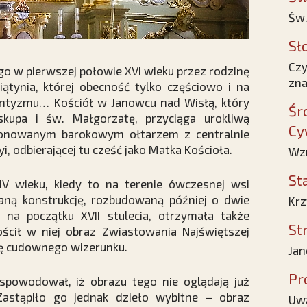
Św.
Sł
Czy
 w pierwszej połowie XVI wieku przez rodzinę
zna
iątynia, której obecność tylko częściowo i na
stantyzmu… Kościół w Janowcu nad Wisłą, który
Śr
kupa i św. Małgorzatę, przyciąga urokliwą
Cy
ponowanym barokowym ołtarzem z centralnie
 odbierającej tu cześć jako Matka Kościoła.
Wzn
St
 XIV wieku, kiedy to na terenie ówczesnej wsi
aną konstrukcję, rozbudowaną później o dwie
Krz
na początku XVII stulecia, otrzymała także
St
ścił w niej obraz Zwiastowania Najświętszej
nię cudownego wizerunku.
Jan
Pr
spowodował, iż obrazu tego nie oglądają już
Zastąpiło go jednak dzieło wybitne – obraz
Uwa