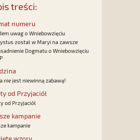
is treści:
mat numeru
dem uwag o Wniebowzięciu
ystus został w Maryi na zawsze
sadnienie Dogmatu o Wniebowzięciu
P
dzina
a nie jest niewinną zabawą!
sty od Przyjaciół
ty od Przyjaciół
sze kampanie
ze kampanie
ięte wzory