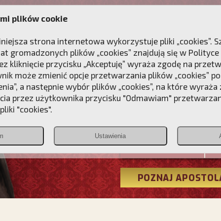
mi plików cookie
ANIE
DLA DUSZY
NAGRODA
KONTAKT
iniejsza strona internetowa wykorzystuje pliki „cookies”.
at gromadzonych plików „cookies” znajdują się w
Polityce
z kliknięcie przycisku „Akceptuję” wyraża zgodę na przet
wnik może zmienić opcje przetwarzania plików „cookies” pop
enia”, a następnie wybór plików „cookies”, na które wyraża
ęcia przez użytkownika przycisku "Odmawiam" przetwarza
Przebudźmy
liki "cookies".
Polonia
m
Ustawienia
Christiana
POZNAJ APOSTOL