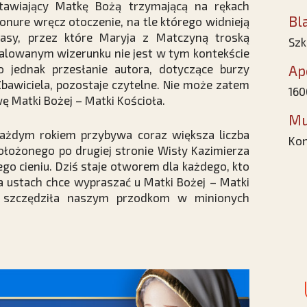
tawiający Matkę Bożą trzymającą na rękach
Bl
ponure wręcz otoczenie, na tle którego widnieją
zasy, przez które Maryja z Matczyną troską
Szk
malowanym wizerunku nie jest w tym kontekście
 jednak przesłanie autora, dotyczące burzy
Ap
 Zbawiciela, pozostaje czytelne. Nie może zatem
160
ę Matki Bożej – Matki Kościoła.
Mu
ażdym rokiem przybywa coraz większa liczba
Kon
ołożonego po drugiej stronie Wisły Kazimierza
go cieniu. Dziś staje otworem dla każdego, kto
 ustach chce wypraszać u Matki Bożej – Matki
ie szczędziła naszym przodkom w minionych