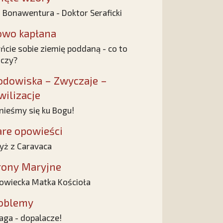
 Bonawentura - Doktor Seraficki
owo kapłana
ńcie sobie ziemię poddaną - co to
czy?
odowiska – Zwyczaje –
wilizacje
ieśmy się ku Bogu!
are opowieści
yż z Caravaca
rony Maryjne
owiecka Matka Kościoła
oblemy
ga - dopalacze!