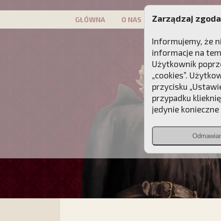
Zarządzaj zgoda
GŁÓWNA
O NAS
PATRON
KAMP
Informujemy, że n
informacje na tem
Użytkownik poprze
„cookies”. Użytko
przycisku „Ustawi
przypadku kliekni
jedynie konieczne p
Odmawia