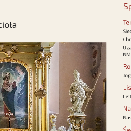
Sp
Te
ioła
Sie
Chr
Uza
NM
Ro
Jog
Li
Lis
Na
Nas
Św