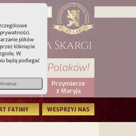
 Szczegółowe
 prywatności
.
warzanie plików
rzez kliknięcie
 zgodę. W
niu będą podlegać
 sumienia Polaków!
Przymierze
Akceptuję
PCh24.pl
z Maryją
AT FATIMY
WESPRZYJ NAS