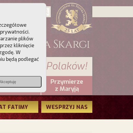
 Szczegółowe
 prywatności
.
warzanie plików
rzez kliknięcie
 zgodę. W
niu będą podlegać
 sumienia Polaków!
Przymierze
Akceptuję
PCh24.pl
z Maryją
AT FATIMY
WESPRZYJ NAS