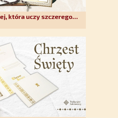
ej, która uczy szczerego
. Duchowe wzmocnienie i
w XXI wieku