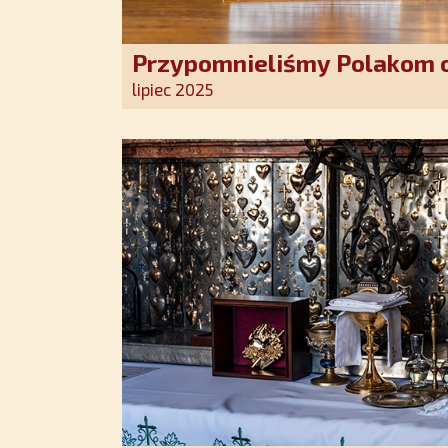
Przypomnieliśmy Polakom o
Stróża!
lipiec 2025