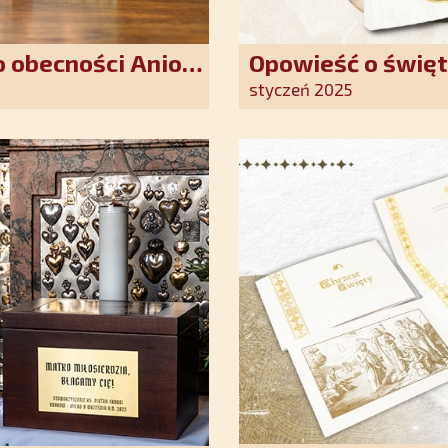
 obecności Anioła
Opowieść o święt
oddania się Bogu
styczeń 2025
światło nadziei 