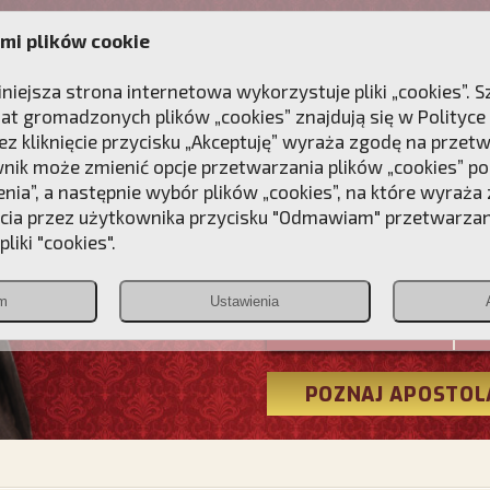
mi plików cookie
ANIE
DLA DUSZY
NAGRODA
KONTAKT
iniejsza strona internetowa wykorzystuje pliki „cookies”.
at gromadzonych plików „cookies” znajdują się w
Polityce
z kliknięcie przycisku „Akceptuję” wyraża zgodę na przet
wnik może zmienić opcje przetwarzania plików „cookies” pop
enia”, a następnie wybór plików „cookies”, na które wyraża
ęcia przez użytkownika przycisku "Odmawiam" przetwarza
Przebudźmy
liki "cookies".
Polonia
m
Ustawienia
Christiana
POZNAJ APOSTOL