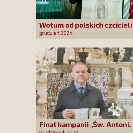
Wotum od polskich czciciel
Guadalupe
grudzień 2024
Finał kampanii „Św. Antoni,
Cudotwórco, módl się za na
październik 2024