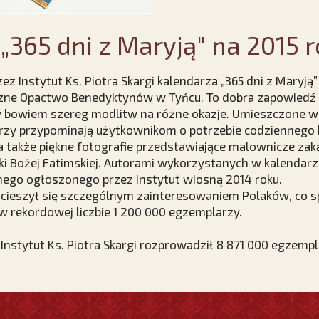
„365 dni z Maryją" na 2015 r
 Instytut Ks. Piotra Skargi kalendarza „365 dni z Maryją”
zne Opactwo Benedyktynów w Tyńcu. To dobra zapowiedź 
bowiem szereg modlitw na różne okazje. Umieszczone w
rzy przypominają użytkownikom o potrzebie codziennego 
także piękne fotografie przedstawiające malownicze zakąt
i Bożej Fatimskiej. Autorami wykorzystanych w kalendarzu z
nego ogłoszonego przez Instytut wiosną 2014 roku.
 cieszył się szczególnym zainteresowaniem Polaków, co s
 rekordowej liczbie 1 200 000 egzemplarzy.
 Instytut Ks. Piotra Skargi rozprowadził 8 871 000 egzemp