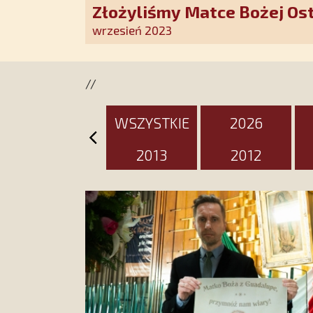
Złożyliśmy Matce Bożej Os
pozłacane wotum
wrzesień 2023
//
WSZYSTKIE
2026
2013
2012