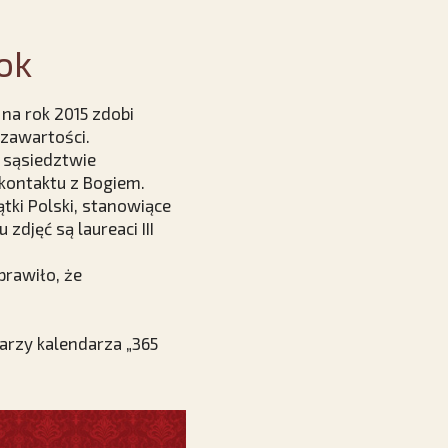
ok
 na rok 2015 zdobi
zawartości.
 sąsiedztwie
kontaktu z Bogiem.
ki Polski, stanowiące
djęć są laureaci III
prawiło, że
larzy kalendarza „365