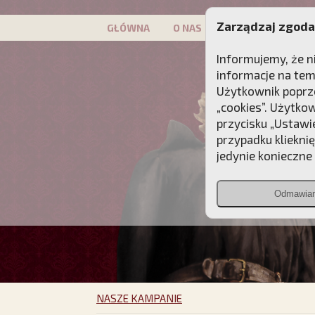
Zarządzaj zgoda
GŁÓWNA
O NAS
PATRON
KAMP
Informujemy, że n
informacje na tem
Użytkownik poprze
„cookies”. Użytko
przycisku „Ustawi
przypadku kliekni
jedynie konieczne p
Odmawia
NASZE KAMPANIE