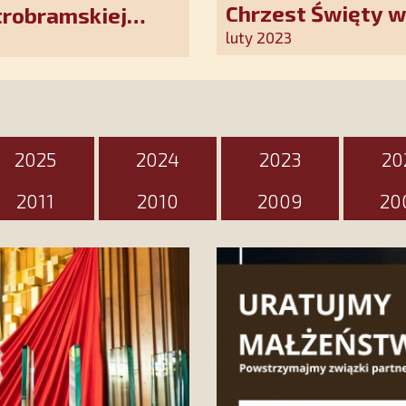
Chrzest Święty 
trobramskiej
Kościoła. Nasz p
luty 2023
ten wyjątkowy d
2025
2024
2023
20
2011
2010
2009
20