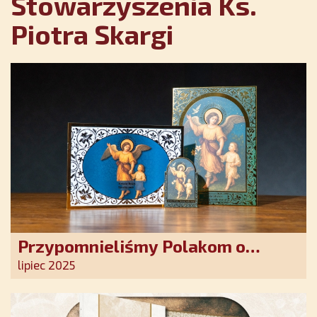
Stowarzyszenia Ks.
Piotra Skargi
Przypomnieliśmy Polakom o
obecności Anioła Stróża!
lipiec 2025