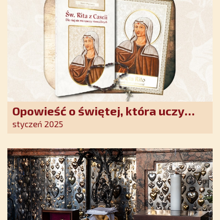
Opowieść o świętej, która uczy
szczerego oddania się Bogu.
styczeń 2025
Duchowe wzmocnienie i światło
nadziei w XXI wieku