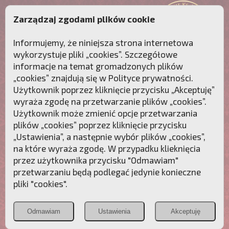
Zarządzaj zgodami plików cookie
Informujemy, że niniejsza strona internetowa
wykorzystuje pliki „cookies”. Szczegółowe
informacje na temat gromadzonych plików
„cookies” znajdują się w
Polityce prywatności
.
Użytkownik poprzez kliknięcie przycisku „Akceptuję”
wyraża zgodę na przetwarzanie plików „cookies”.
Użytkownik może zmienić opcje przetwarzania
plików „cookies” poprzez kliknięcie przycisku
„Ustawienia”, a następnie wybór plików „cookies”,
na które wyraża zgodę. W przypadku klieknięcia
Przebudźmy sumienia Polaków!
przez użytkownika przycisku "Odmawiam"
przetwarzaniu będą podlegać jedynie konieczne
Polonia
Przymierze
PCh24.pl
pliki "cookies".
Christiana
z Maryją
Odmawiam
Ustawienia
Akceptuję
POZNAJ APOSTOLAT FATIMY
WESPRZYJ
NAS