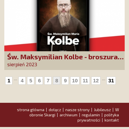
Św. Maksymilian Kolbe - broszura
w 82. rocznicę śmierci
sierpień 2023
...
...
1
4
5
6
7
8
9
10
11
12
31
strona główna
dołącz
nasze strony
Jubileusz
W
|
|
|
|
obronie Skargi
archiwum
regulamin
polityka
|
|
|
prywatności
kontakt
|