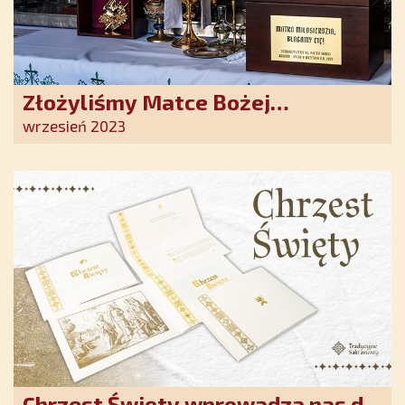
Złożyliśmy Matce Bożej
Ostrobramskiej pozłacane wotum
wrzesień 2023
Chrzest Święty wprowadza nas do