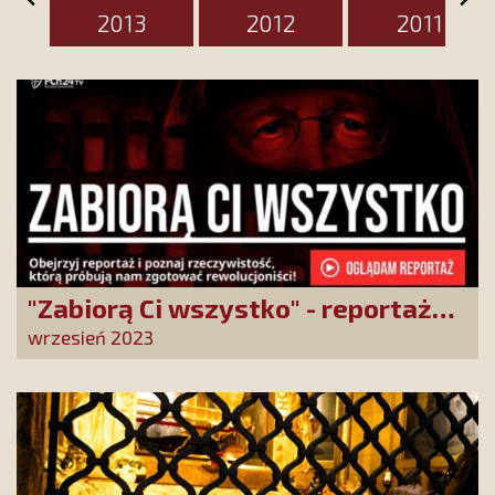
2013
2012
2011
"Zabiorą Ci wszystko" - reportaż
specjalny PCh24TV
wrzesień 2023