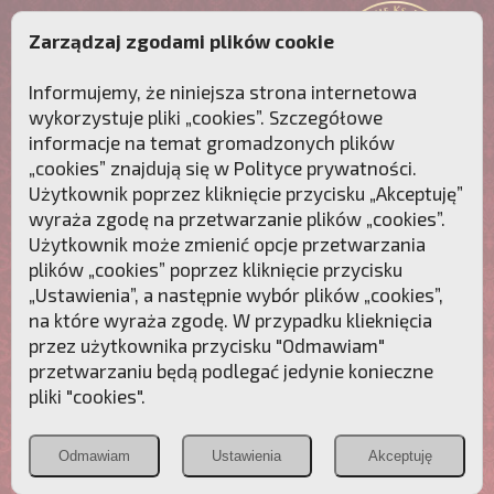
Zarządzaj zgodami plików cookie
Informujemy, że niniejsza strona internetowa
wykorzystuje pliki „cookies”. Szczegółowe
informacje na temat gromadzonych plików
„cookies” znajdują się w
Polityce prywatności
.
Użytkownik poprzez kliknięcie przycisku „Akceptuję”
wyraża zgodę na przetwarzanie plików „cookies”.
Użytkownik może zmienić opcje przetwarzania
plików „cookies” poprzez kliknięcie przycisku
„Ustawienia”, a następnie wybór plików „cookies”,
na które wyraża zgodę. W przypadku klieknięcia
Przebudźmy sumienia Polaków!
przez użytkownika przycisku "Odmawiam"
przetwarzaniu będą podlegać jedynie konieczne
Polonia
Przymierze
PCh24.pl
pliki "cookies".
Christiana
z Maryją
Odmawiam
Ustawienia
Akceptuję
POZNAJ APOSTOLAT FATIMY
WESPRZYJ
NAS