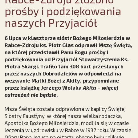
prośby i podziękowania
naszych Przyjaciół
6 lipca w klasztorze sióstr Bożego Miłosierdzia w
Rabce-Zdroju ks. Piotr Glas odprawił Mszę Świętą,
na której przedstawił Panu Bogu prośby i
podziękowania od Przyjaciół Stowarzyszenia Ks.
Piotra Skargi. Trafiło tam 308 kart przesłanych
przez naszych Dobrodziejów w odpowiedzi na
wezwanie Matki Bożej z Akity, przypomniane
przez książkę Jerzego Wolaka
Akita
–
więcej
ostrzeżeń nie będzie
.
Msza Święta została odprawiona w kaplicy Świętej
Siostry Faustyny, w której nasza wielka rodaczka,
Apostołka Bożego Miłosierdzia, modliła się w czasie
leczenia w uzdrowisku w Rabce w 1937 roku. W czasie
Ofiary Pana Jezusa na ołtarzu obecne były relikwie