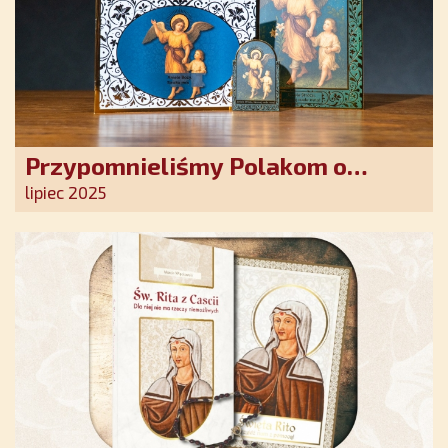
Przypomnieliśmy Polakom o
obecności Anioła Stróża!
lipiec 2025