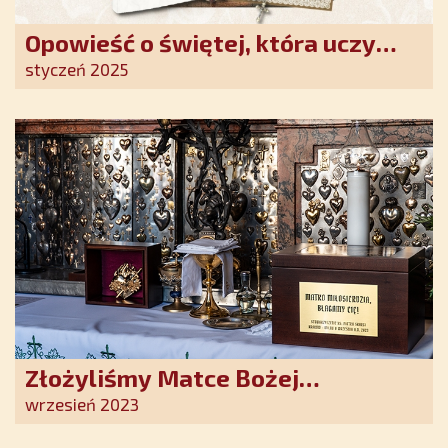
Opowieść o świętej, która uczy
szczerego oddania się Bogu.
styczeń 2025
Duchowe wzmocnienie i światło
nadziei w XXI wieku
Złożyliśmy Matce Bożej
Ostrobramskiej pozłacane wotum
wrzesień 2023