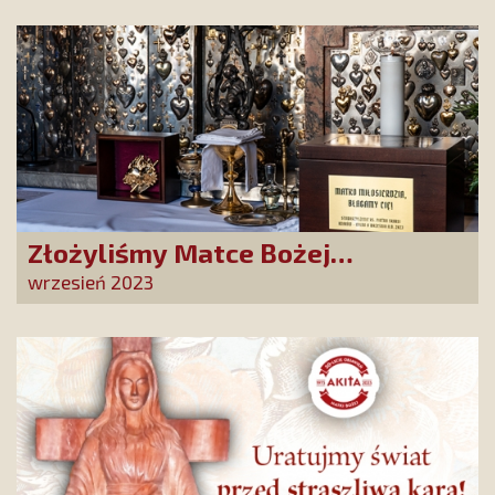
Złożyliśmy Matce Bożej
Ostrobramskiej pozłacane wotum
wrzesień 2023