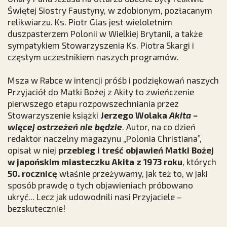
Świętej Siostry Faustyny, w zdobionym, pozłacanym
relikwiarzu. Ks. Piotr Glas jest wieloletnim
duszpasterzem Polonii w Wielkiej Brytanii, a także
sympatykiem Stowarzyszenia Ks. Piotra Skargi i
częstym uczestnikiem naszych programów.
Msza w Rabce w intencji próśb i podziękowań naszych
Przyjaciół do Matki Bożej z Akity to zwieńczenie
pierwszego etapu rozpowszechniania przez
Stowarzyszenie książki
Jerzego Wolaka
Akita –
więcej ostrzeżeń nie będzie
. Autor, na co dzień
redaktor naczelny magazynu „Polonia Christiana”,
opisał w niej
przebieg i treść objawień Matki Bożej
w japońskim miasteczku Akita z 1973 roku
, których
50. rocznicę
właśnie przeżywamy, jak też to, w jaki
sposób prawdę o tych objawieniach próbowano
ukryć... Lecz jak udowodnili nasi Przyjaciele –
bezskutecznie!