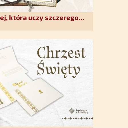
ej, która uczy szczerego
. Duchowe wzmocnienie i
w XXI wieku