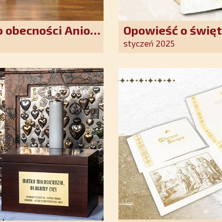
 obecności Anioła
Opowieść o święt
oddania się Bogu
styczeń 2025
światło nadziei 