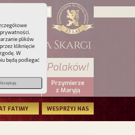
 Szczegółowe
 prywatności
.
warzanie plików
rzez kliknięcie
 zgodę. W
niu będą podlegać
 sumienia Polaków!
Przymierze
Akceptuję
PCh24.pl
z Maryją
AT FATIMY
WESPRZYJ NAS