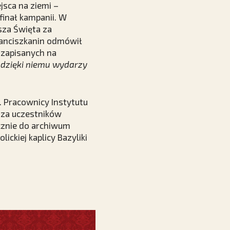
jsca na ziemi –
finał kampanii. W
sza Święta za
franciszkanin odmówił
 zapisanych na
e dzięki niemu wydarzy
. Pracownicy Instytutu
ę za uczestników
ecznie do archiwum
ickiej kaplicy Bazyliki