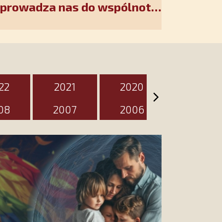
wprowadza nas do wspólnoty
akiet jest przygotowany na
zień
22
2021
2020
2019
08
2007
2006
2005