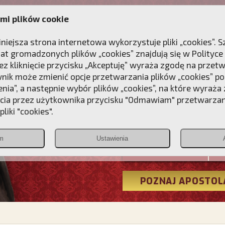
mi plików cookie
ANIE
DLA DUSZY
NAGRODA
KONTAKT
iniejsza strona internetowa wykorzystuje pliki „cookies”.
at gromadzonych plików „cookies” znajdują się w
Polityce
z kliknięcie przycisku „Akceptuję” wyraża zgodę na przet
wnik może zmienić opcje przetwarzania plików „cookies” pop
enia”, a następnie wybór plików „cookies”, na które wyraża
ęcia przez użytkownika przycisku "Odmawiam" przetwarza
Przebudźmy
liki "cookies".
Polonia
m
Ustawienia
Christiana
POZNAJ APOSTOL