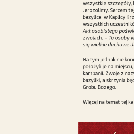
wszystkie szczegóły, 
Jerozolimy. Sercem te
bazylice, w Kaplicy K
wszystkich uczestnikó
Akt osobistego poświę
zwojach.
– To osoby w
się wielkie duchowe 
Na tym jednak nie kon
położyli je na miejscu
kampanii. Zwoje z naz
bazyliki, a skrzynia b
Grobu Bożego.
Więcej na temat tej k