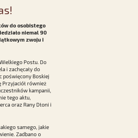
as!
aków do osobistego
iedziało niemal 90
miątkowym zwoju i
 Wielkiego Postu. Do
la i zachęcały do
c poświęcony Boskiej
ę Przyjaciół również
uczestników kampanii,
nie tego aktu,
rca oraz Rany Dłoni i
akiego samego, jakie
wienie. Zadbano o