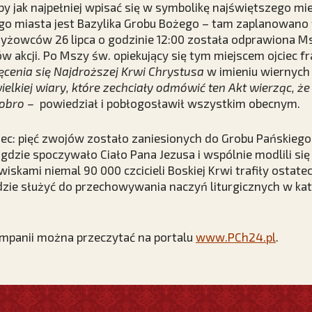
by jak najpełniej wpisać się w symbolikę najświętszego mie
go miasta jest Bazylika Grobu Bożego – tam zaplanowano 
rzyżowców 26 lipca o godzinie 12:00 została odprawiona M
w akcji. Po Mszy św. opiekujący się tym miejscem ojciec 
cenia się Najdroższej Krwi Chrystusa
w imieniu wiernych
ielkiej wiary, które zechciały odmówić ten Akt wierząc, ż
dobro –
powiedział i pobłogosławił wszystkim obecnym.
iec: pięć zwojów zostało zaniesionych do Grobu Pańskiego
, gdzie spoczywało Ciało Pana Jezusa i wspólnie modlili si
wiskami niemal 90 000 czcicieli Boskiej Krwi trafiły ostat
ędzie służyć do przechowywania naczyń liturgicznych w katol
ampanii można przeczytać na portalu
www.PCh24.pl
.