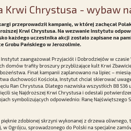
a Krwi Chrystusa - wybaw n
Skargi przeprowadził kampanię, w której zachęcał Pol
droższej Krwi Chrystusa. Na wezwanie Instytutu odpow
ko każdego uczestnika akcji zostało zapisane na pa
ce Grobu Pańskiego w Jerozolimie.
 Instytut zaangażował Przyjaciół i Dobrodziejów w czasie
ch domów trafiły broszury przybliżające kult Krwi Zbawicie
ożeństwa. Finał kampanii zaplanowano na lipiec – miesią
ctwa duchowości Kościoła, Instytut chciał skierować uwag
ęciu Ran Chrystusa. Dlatego nazwiska wszystkich 88 536 
ęcili się Najdroższej Krwi Chrystusa i odesłali potwierdze
ojach symbolizujących odpowiednio: Ranę Najświętszego Se
ięknie zdobionej skrzyni wykonanej z drzewa oliwnego, t
j, w Ogrójcu, sprowadzonego do Polski na specjalne zamó