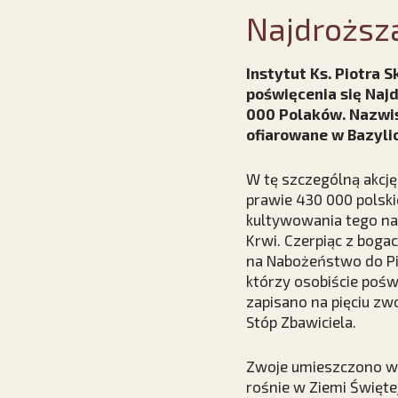
Najdroższ
Instytut Ks. Piotra 
poświęcenia się Naj
000 Polaków. Nazwis
ofiarowane w Bazyli
W tę szczególną akcję
prawie 430 000 polski
kultywowania tego nab
Krwi. Czerpiąc z boga
na Nabożeństwo do Pi
którzy osobiście poświ
zapisano na pięciu zw
Stóp Zbawiciela.
Zwoje umieszczono w p
rośnie w Ziemi Święte