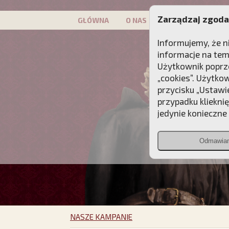
Zarządzaj zgoda
GŁÓWNA
O NAS
PATRON
KAMP
Informujemy, że n
informacje na tem
Użytkownik poprze
„cookies”. Użytko
przycisku „Ustawi
przypadku kliekni
jedynie konieczne p
Odmawia
NASZE KAMPANIE