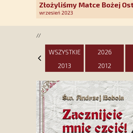
Złożyliśmy Matce Bożej Os
pozłacane wotum
wrzesień 2023
//
WSZYSTKIE
2026
2013
2012