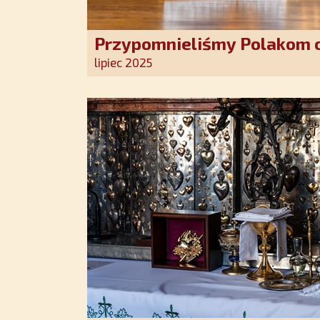
Przypomnieliśmy Polakom o
Stróża!
lipiec 2025