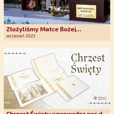
Złożyliśmy Matce Bożej
Ostrobramskiej pozłacane wotum
wrzesień 2023
Chrzest Święty wprowadza nas do