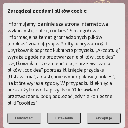
Zarządzaj zgodami plików cookie
Informujemy, że niniejsza strona internetowa
wykorzystuje pliki „cookies”. Szczegółowe
informacje na temat gromadzonych plików
„cookies” znajdują się w
Polityce prywatności
.
Użytkownik poprzez kliknięcie przycisku „Akceptuję”
wyraża zgodę na przetwarzanie plików „cookies”.
Użytkownik może zmienić opcje przetwarzania
plików „cookies” poprzez kliknięcie przycisku
„Ustawienia”, a następnie wybór plików „cookies”,
na które wyraża zgodę. W przypadku klieknięcia
Przebudźmy sumienia Polaków!
przez użytkownika przycisku "Odmawiam"
przetwarzaniu będą podlegać jedynie konieczne
Polonia
Przymierze
PCh24.pl
pliki "cookies".
Christiana
z Maryją
Odmawiam
Ustawienia
Akceptuję
POZNAJ APOSTOLAT FATIMY
WESPRZYJ
NAS