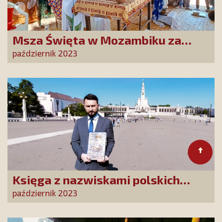
Msza Święta w Mozambiku za
Przyjaciół i Dobrodziejów
październik 2023
Stowarzyszenia
Księga z nazwiskami polskich
Czcicieli Maryi złożona w Fatimie
październik 2023