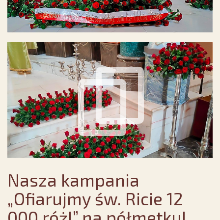
Nasza kampania
„Ofiarujmy św. Ricie 12
000 róż!” na półmetku!