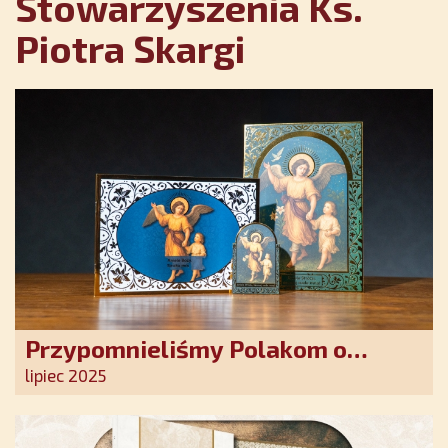
Stowarzyszenia Ks.
Piotra Skargi
Przypomnieliśmy Polakom o
obecności Anioła Stróża!
lipiec 2025