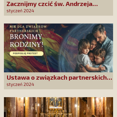
Zacznijmy czcić św. Andrzeja
Bobolę! On nas o to prosi!
styczeń 2024
Ustawa o związkach partnerskich
to początek antyrodzinnej lawiny
styczeń 2024
zmian. Nie pozwólmy jej uruchomić!