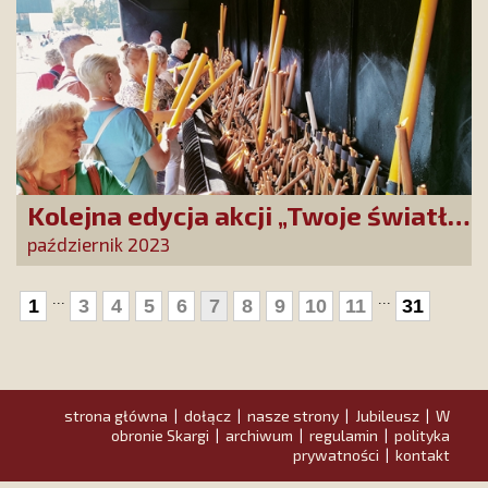
Kolejna edycja akcji „Twoje światło
w Fatimie”
październik 2023
...
...
1
3
4
5
6
7
8
9
10
11
31
strona główna
dołącz
nasze strony
Jubileusz
W
|
|
|
|
obronie Skargi
archiwum
regulamin
polityka
|
|
|
prywatności
kontakt
|