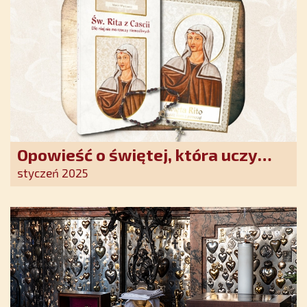
Opowieść o świętej, która uczy
szczerego oddania się Bogu.
styczeń 2025
Duchowe wzmocnienie i światło
nadziei w XXI wieku