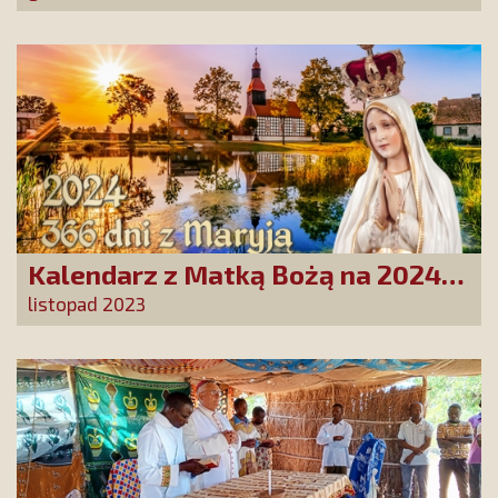
Kalendarz z Matką Bożą na 2024
rok już w polskich domach!
listopad 2023