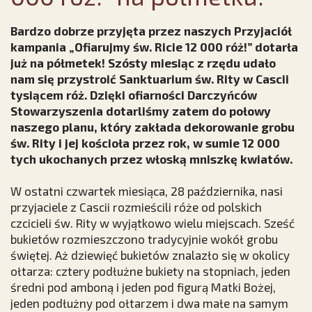
Bardzo dobrze przyjęta przez naszych Przyjaciół
kampania „Ofiarujmy św. Ricie 12 000 róż!” dotarła
już na półmetek! Szósty miesiąc z rzędu udało
nam się przystroić Sanktuarium św. Rity w Cascii
tysiącem róż. Dzięki ofiarności Darczyńców
Stowarzyszenia dotarliśmy zatem do połowy
naszego planu, który zakłada dekorowanie grobu
św. Rity i jej kościoła przez rok, w sumie 12 000
tych ukochanych przez włoską mniszkę kwiatów.
W ostatni czwartek miesiąca, 28 października, nasi
przyjaciele z Cascii rozmieścili róże od polskich
czcicieli św. Rity w wyjątkowo wielu miejscach. Sześć
bukietów rozmieszczono tradycyjnie wokół grobu
świętej. Aż dziewięć bukietów znalazło się w okolicy
ołtarza: cztery podłużne bukiety na stopniach, jeden
średni pod amboną i jeden pod figurą Matki Bożej,
jeden podłużny pod ołtarzem i dwa małe na samym