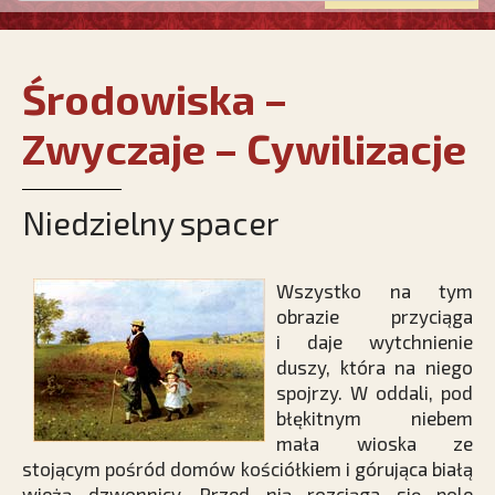
Środowiska –
Zwyczaje – Cywilizacje
Niedzielny spacer
Wszystko na tym
obrazie przyciąga
i daje wytchnienie
duszy, która na niego
spojrzy. W oddali, pod
błękitnym niebem
mała wioska ze
stojącym pośród domów kościółkiem i górująca białą
wieżą dzwonnicy. Przed nią rozciąga się pole