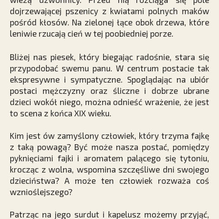
dojrzewającej pszenicy z kwiatami polnych maków
pośród kłosów. Na zielonej łące obok drzewa, które
leniwie rzucają cień w tej poobiedniej porze.
Bliżej nas piesek, który biegając radośnie, stara się
przypodobać swemu panu. W centrum postacie tak
ekspresywne i sympatyczne. Spoglądając na ubiór
postaci mężczyzny oraz śliczne i dobrze ubrane
dzieci wokół niego, można odnieść wrażenie, że jest
to scena z końca XIX wieku.
Kim jest ów zamyślony człowiek, który trzyma fajkę
z taką powagą? Być może nasza postać, pomiędzy
pyknięciami fajki i aromatem palącego się tytoniu,
krocząc z wolna, wspomina szczęśliwe dni swojego
dzieciństwa? A może ten człowiek rozważa coś
wznioślejszego?
Patrząc na jego surdut i kapelusz możemy przyjąć,