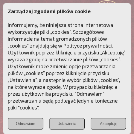
Zarządzaj zgodami plików cookie
Informujemy, że niniejsza strona internetowa
wykorzystuje pliki „cookies”. Szczegółowe
informacje na temat gromadzonych plików
„cookies” znajdują się w
Polityce prywatności
.
Użytkownik poprzez kliknięcie przycisku „Akceptuję”
wyraża zgodę na przetwarzanie plików „cookies”.
Użytkownik może zmienić opcje przetwarzania
plików „cookies” poprzez kliknięcie przycisku
„Ustawienia”, a następnie wybór plików „cookies”,
na które wyraża zgodę. W przypadku klieknięcia
Przebudźmy sumienia Polaków!
przez użytkownika przycisku "Odmawiam"
przetwarzaniu będą podlegać jedynie konieczne
Polonia
Przymierze
PCh24.pl
pliki "cookies".
Christiana
z Maryją
Odmawiam
Ustawienia
Akceptuję
POZNAJ APOSTOLAT FATIMY
WESPRZYJ
NAS