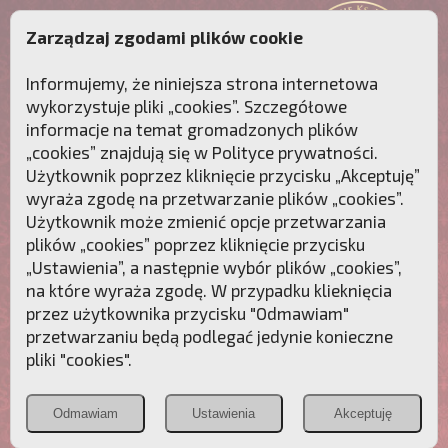
Zarządzaj zgodami plików cookie
Informujemy, że niniejsza strona internetowa
wykorzystuje pliki „cookies”. Szczegółowe
informacje na temat gromadzonych plików
„cookies” znajdują się w
Polityce prywatności
.
Użytkownik poprzez kliknięcie przycisku „Akceptuję”
wyraża zgodę na przetwarzanie plików „cookies”.
Użytkownik może zmienić opcje przetwarzania
plików „cookies” poprzez kliknięcie przycisku
„Ustawienia”, a następnie wybór plików „cookies”,
na które wyraża zgodę. W przypadku klieknięcia
Przebudźmy sumienia Polaków!
przez użytkownika przycisku "Odmawiam"
przetwarzaniu będą podlegać jedynie konieczne
Polonia
Przymierze
PCh24.pl
pliki "cookies".
Christiana
z Maryją
Odmawiam
Ustawienia
Akceptuję
POZNAJ APOSTOLAT FATIMY
WESPRZYJ
NAS