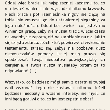
Oddaj więc bracie jak najspieszniej każdemu to, co
mu jesteś winien i nie wyrządzaj nikomu krzywdy.
Niech praca i pot rzemieślnika nigdy nie ciążą na
tobie; nie zmuszaj go do ustawicznej bieganiny za
jego należnością. Oddaj bez zwłoki, co jesteś mu
winien za pracę, żeby nie musiał tracić więcej czasu
na wydobycie zapłaty, niż na zarobienie na nią, jak to
się często zdarza. Jeżeli ktoś powierzył ci wykonanie
testamentu, strzeż się, żebyś nie pozbawił dusz
nieboszczyków pomocy, jakiej mają prawo się
spodziewać. Twoja niedbałość powiększyłaby ich
cierpienia, a twoja dusza musiałaby potem za to
odpowiadać. (…)
Wszystko, co będziesz mógł sam z ostatniej twojej
woli wykonać, tego nie zostawiaj nikomu. Jeżeli
będziesz niedbały o własne interesy, nie myśl, że
inni będą gorliwi o to, co im jest zupełnie obce!