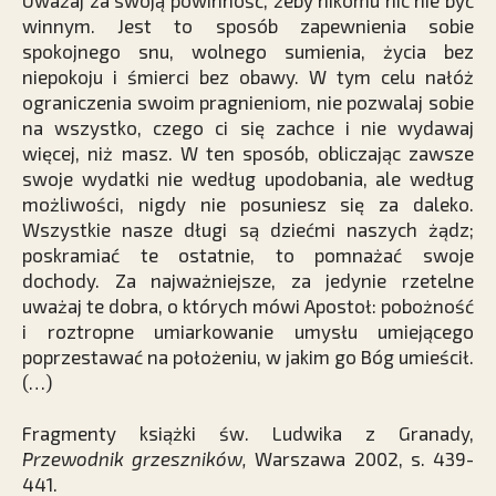
Uważaj za swoją powinność, żeby nikomu nic nie być
winnym. Jest to sposób zapewnienia sobie
spokojnego snu, wolnego sumienia, życia bez
niepokoju i śmierci bez obawy. W tym celu nałóż
ograniczenia swoim pragnieniom, nie pozwalaj sobie
na wszystko, czego ci się zachce i nie wydawaj
więcej, niż masz. W ten sposób, obliczając zawsze
swoje wydatki nie według upodobania, ale według
możliwości, nigdy nie posuniesz się za daleko.
Wszystkie nasze długi są dziećmi naszych żądz;
poskramiać te ostatnie, to pomnażać swoje
dochody. Za najważniejsze, za jedynie rzetelne
uważaj te dobra, o których mówi Apostoł: pobożność
i roztropne umiarkowanie umysłu umiejącego
poprze­stawać na położeniu, w jakim go Bóg umieścił.
(…)
Fragmenty książki św. Ludwika z Granady,
Przewodnik grzeszników,
Warszawa 2002, s. 439-
441.