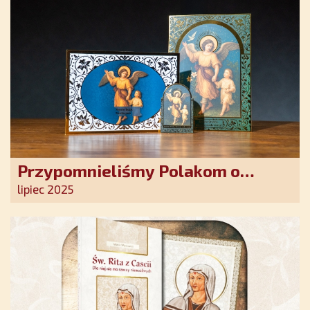
Przypomnieliśmy Polakom o
obecności Anioła Stróża!
lipiec 2025