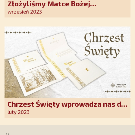
Złożyliśmy Matce Bożej
Ostrobramskiej pozłacane wotum
wrzesień 2023
Chrzest Święty wprowadza nas do
wspólnoty Kościoła. Nasz pakiet
luty 2023
jest przygotowany na ten
wyjątkowy dzień
//