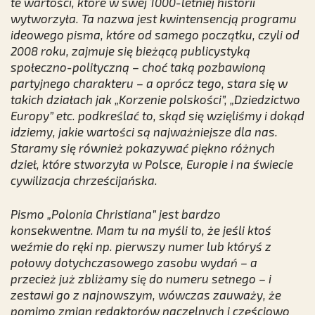
te wartości, które w swej 1000-letniej historii
wytworzyła. Ta nazwa jest kwintensencją programu
ideowego pisma, które od samego początku, czyli od
2008 roku, zajmuje się bieżącą publicystyką
społeczno-polityczną – choć taką pozbawioną
partyjnego charakteru – a oprócz tego, stara się w
takich działach jak „Korzenie polskości”, „Dziedzictwo
Europy” etc. podkreślać to, skąd się wzięliśmy i dokąd
idziemy, jakie wartości są najważniejsze dla nas.
Staramy się również pokazywać piękno różnych
dzieł, które stworzyła w Polsce, Europie i na świecie
cywilizacja chrześcijańska.
Pismo „Polonia Christiana” jest bardzo
konsekwentne. Mam tu na myśli to, że jeśli ktoś
weźmie do ręki np. pierwszy numer lub któryś z
połowy dotychczasowego zasobu wydań – a
przecież już zbliżamy się do numeru setnego – i
zestawi go z najnowszym, wówczas zauważy, że
pomimo zmian redaktorów naczelnych i częściowo