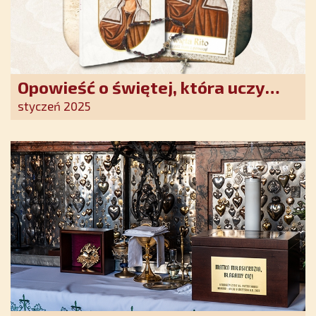
Opowieść o świętej, która uczy
szczerego oddania się Bogu.
styczeń 2025
Duchowe wzmocnienie i światło
nadziei w XXI wieku