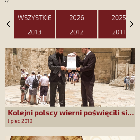
WSZYSTKIE
2026
2025
2013
2012
2011
Kolejni polscy wierni poświęcili się
Najdroższej Krwi Chrystusa
lipiec 2019