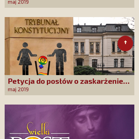
powierzam Tobie moje życie!
maj 2019
Petycja do posłów o zaskarżenie
konwencji stambulskiej w
maj 2019
Trybunale Konstytucyjnym