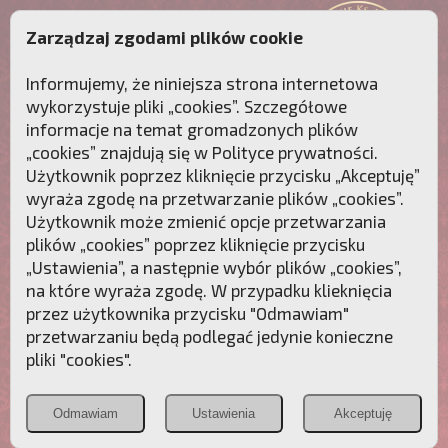
Zarządzaj zgodami plików cookie
Informujemy, że niniejsza strona internetowa
wykorzystuje pliki „cookies”. Szczegółowe
informacje na temat gromadzonych plików
„cookies” znajdują się w
Polityce prywatności
.
Użytkownik poprzez kliknięcie przycisku „Akceptuję”
wyraża zgodę na przetwarzanie plików „cookies”.
Użytkownik może zmienić opcje przetwarzania
plików „cookies” poprzez kliknięcie przycisku
„Ustawienia”, a następnie wybór plików „cookies”,
na które wyraża zgodę. W przypadku klieknięcia
Przebudźmy sumienia Polaków!
przez użytkownika przycisku "Odmawiam"
przetwarzaniu będą podlegać jedynie konieczne
Polonia
Przymierze
PCh24.pl
pliki "cookies".
Christiana
z Maryją
Odmawiam
Ustawienia
Akceptuję
POZNAJ APOSTOLAT FATIMY
WESPRZYJ
NAS