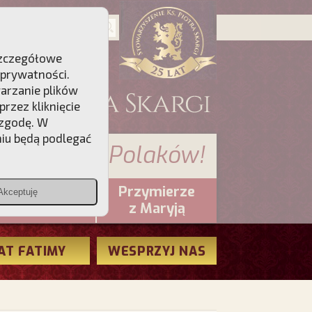
 Szczegółowe
 prywatności
.
warzanie plików
rzez kliknięcie
 zgodę. W
niu będą podlegać
 sumienia Polaków!
Przymierze
Akceptuję
PCh24.pl
z Maryją
AT FATIMY
WESPRZYJ NAS