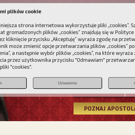
mi plików cookie
ANIE
DLA DUSZY
NAGRODA
KONTAKT
iniejsza strona internetowa wykorzystuje pliki „cookies”.
at gromadzonych plików „cookies” znajdują się w
Polityce
z kliknięcie przycisku „Akceptuję” wyraża zgodę na przet
wnik może zmienić opcje przetwarzania plików „cookies” pop
enia”, a następnie wybór plików „cookies”, na które wyraża
ęcia przez użytkownika przycisku "Odmawiam" przetwarza
Przebudźmy
liki "cookies".
Polonia
m
Ustawienia
Christiana
POZNAJ APOSTOL