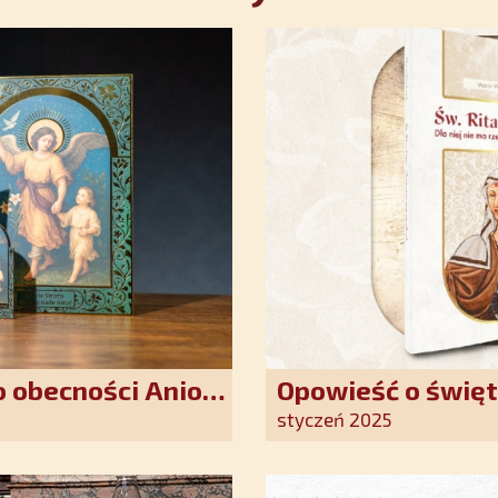
 obecności Anioła
Opowieść o święt
oddania się Bogu
styczeń 2025
światło nadziei 