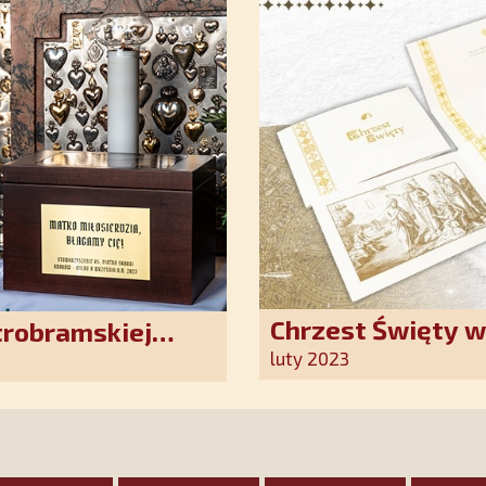
Chrzest Święty 
trobramskiej
Kościoła. Nasz p
luty 2023
ten wyjątkowy d