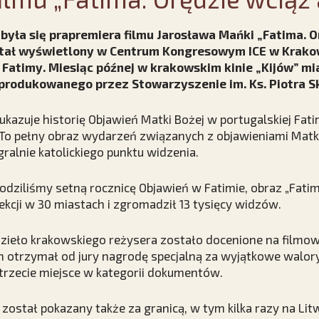
była się prapremiera filmu Jarosława Mańki „Fatima. 
stał wyświetlony w Centrum Kongresowym ICE w Krako
atimy. Miesiąc późnej w krakowskim kinie „Kijów” mia
produkowanego przez Stowarzyszenie im. Ks. Piotra Sk
ukazuje historię Objawień Matki Bożej w portugalskiej Fat
 To pełny obraz wydarzeń związanych z objawieniami Matki
egralnie katolickiego punktu widzenia.
odziliśmy setną rocznicę Objawień w Fatimie, obraz „Fatim
ekcji w 30 miastach i zgromadził 13 tysięcy widzów.
dzieło krakowskiego reżysera zostało docenione na filmo
lm otrzymał od jury nagrodę specjalną za wyjątkowe walor
 trzecie miejsce w kategorii dokumentów.
 został pokazany także za granicą, w tym kilka razy na Li