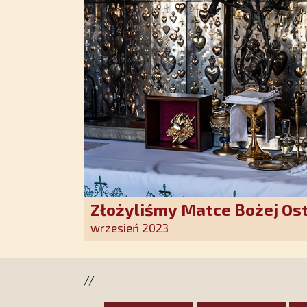
Złożyliśmy Matce Bożej Os
pozłacane wotum
wrzesień 2023
//