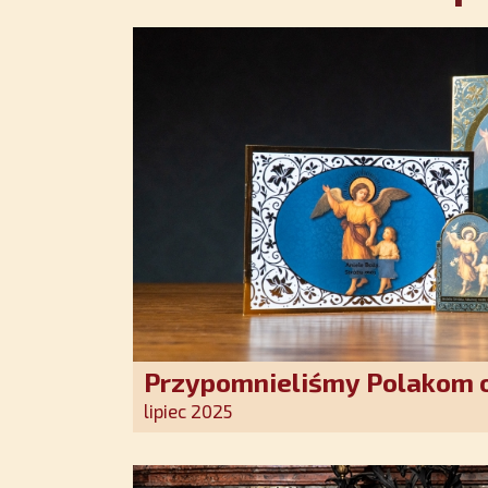
Przypomnieliśmy Polakom o
Stróża!
lipiec 2025