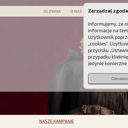
Zarządzaj zgoda
GŁÓWNA
O NAS
PATRON
KAMP
Informujemy, że n
informacje na tem
Użytkownik poprze
„cookies”. Użytko
przycisku „Ustawi
przypadku kliekni
jedynie konieczne p
Odmawia
NASZE KAMPANIE