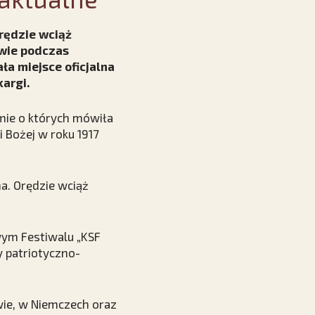
Orędzie wciąż
wie podczas
ła miejsce oficjalna
argi.
imie o których mówiła
 Bożej w roku 1917
a. Orędzie wciąż
wym Festiwalu „KSF
y patriotyczno-
twie, w Niemczech oraz