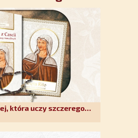
ej, która uczy szczerego
. Duchowe wzmocnienie i
w XXI wieku