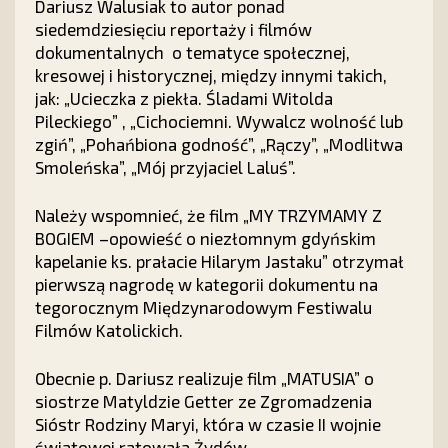
Dariusz Walusiak to autor ponad
siedemdziesięciu reportaży i filmów
dokumentalnych o tematyce społecznej,
kresowej i historycznej, między innymi takich,
jak: „Ucieczka z piekła. Śladami Witolda
Pileckiego” , „Cichociemni. Wywalcz wolność lub
zgiń”, „Pohańbiona godność”, „Rączy”, „Modlitwa
Smoleńska”, „Mój przyjaciel Laluś”.
Należy wspomnieć, że film „MY TRZYMAMY Z
BOGIEM –opowieść o niezłomnym gdyńskim
kapelanie ks. prałacie Hilarym Jastaku” otrzymał
pierwszą nagrodę w kategorii dokumentu na
tegorocznym Międzynarodowym Festiwalu
Filmów Katolickich.
Obecnie p. Dariusz realizuje film „MATUSIA” o
siostrze Matyldzie Getter ze Zgromadzenia
Sióstr Rodziny Maryi, która w czasie II wojnie
światowej ratowała Żydów.