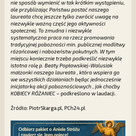
nie sposób wymienić w tak krótkim wystąpieniu,
ale przybliżając Państwu postać naszego
laureata chcę jeszcze tylko zwrócić uwagę na
niezwykle ważną część jego aktywności
społecznej. To żmudna i niezwykle
systematyczna praca na rzecz promowania
tradycyjnej pobożności min. publicznej modlitwy
różańcowej i nabożeństw pokutnych. W tym
miejscu koniecznie trzeba podkreślić niezwykle
istotna rolę p. Beaty Popławskiej-Walusiak
małżonki naszego laureata , która wspiera go
we wszystkich działaniach będąc jednocześnie
inicjatorką akcji pobożnościowych , jak choćby
KOBIECY RÓŻANIEC
– podkreślono w laudacji.
Źródło: PiotrSkarga.pl, PCh24.pl