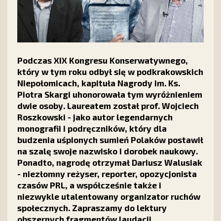
Podczas XIX Kongresu Konserwatywnego,
który w tym roku odbył się w podkrakowskich
Niepołomicach, kapituła Nagrody im. Ks.
Piotra Skargi uhonorowała tym wyróżnieniem
dwie osoby. Laureatem został prof. Wojciech
Roszkowski - jako autor legendarnych
monografii i podręczników, który dla
budzenia uśpionych sumień Polaków postawił
na szalę swoje nazwisko i dorobek naukowy.
Ponadto, nagrodę otrzymał Dariusz Walusiak
- niezłomny reżyser, reporter, opozycjonista
czasów PRL, a współcześnie także i
niezwykle utalentowany organizator ruchów
społecznych. Zapraszamy do lektury
obszernych fragmentów laudacji