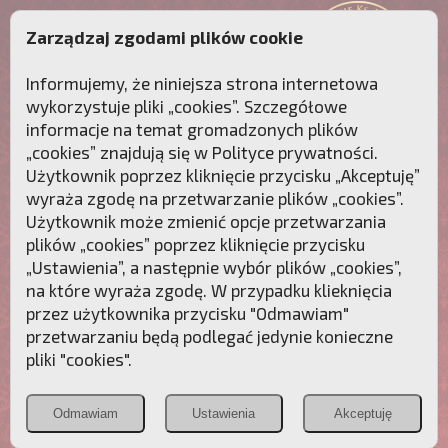
Zarządzaj zgodami plików cookie
Informujemy, że niniejsza strona internetowa
wykorzystuje pliki „cookies”. Szczegółowe
informacje na temat gromadzonych plików
„cookies” znajdują się w
Polityce prywatności
.
Użytkownik poprzez kliknięcie przycisku „Akceptuję”
wyraża zgodę na przetwarzanie plików „cookies”.
Użytkownik może zmienić opcje przetwarzania
plików „cookies” poprzez kliknięcie przycisku
„Ustawienia”, a następnie wybór plików „cookies”,
na które wyraża zgodę. W przypadku klieknięcia
Przebudźmy sumienia Polaków!
przez użytkownika przycisku "Odmawiam"
przetwarzaniu będą podlegać jedynie konieczne
Polonia
Przymierze
PCh24.pl
pliki "cookies".
Christiana
z Maryją
Odmawiam
Ustawienia
Akceptuję
POZNAJ APOSTOLAT FATIMY
WESPRZYJ
NAS