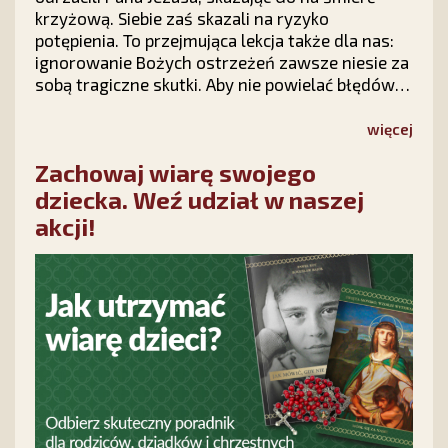
krzyżową. Siebie zaś skazali na ryzyko
potępienia. To przejmująca lekcja także dla nas:
ignorowanie Bożych ostrzeżeń zawsze niesie za
sobą tragiczne skutki. Aby nie powielać błędów
historii i nauczyć się odczytywać znaki czasów,
warto sięgnąć po wyjątkową książkę „Proroctwa
więcej
nie lekceważcie! Przepowiednie dla Polski”.
Zachowaj wiarę swojego
dziecka. Weź udział w naszej
akcji!