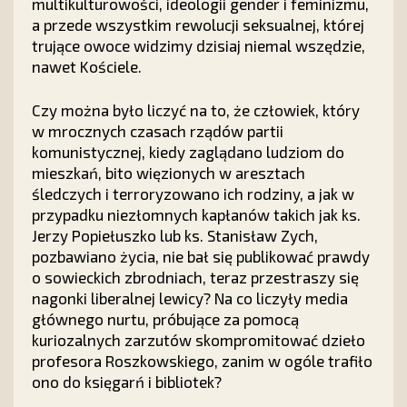
multikulturowości, ideologii gender i feminizmu,
a przede wszystkim rewolucji seksualnej, której
trujące owoce widzimy dzisiaj niemal wszędzie,
nawet Kościele.
Czy można było liczyć na to, że człowiek, który
w mrocznych czasach rządów partii
komunistycznej, kiedy zaglądano ludziom do
mieszkań, bito więzionych w aresztach
śledczych i terroryzowano ich rodziny, a jak w
przypadku niezłomnych kapłanów takich jak ks.
Jerzy Popiełuszko lub ks. Stanisław Zych,
pozbawiano życia, nie bał się publikować prawdy
o sowieckich zbrodniach, teraz przestraszy się
nagonki liberalnej lewicy? Na co liczyły media
głównego nurtu, próbujące za pomocą
kuriozalnych zarzutów skompromitować dzieło
profesora Roszkowskiego, zanim w ogóle trafiło
ono do księgarń i bibliotek?