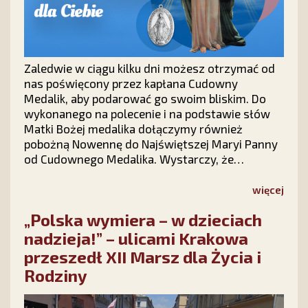
Zaledwie w ciągu kilku dni możesz otrzymać od
nas poświęcony przez kapłana Cudowny
Medalik, aby podarować go swoim bliskim. Do
wykonanego na polecenie i na podstawie słów
Matki Bożej medalika dołączymy również
pobożną Nowennę do Najświętszej Maryi Panny
od Cudownego Medalika. Wystarczy, że
wypełnisz krótki formularz na stronie kampanii
Stowarzyszenia Ks. Piotra Skargi „Dar Maryi”
więcej
https://darmaryi.pl/ lub zadzwonisz do nas pod
„Polska wymiera – w dzieciach
numer 12 423 44 23, a Medalik i Nowenna będą
Twoje!
nadzieja!” – ulicami Krakowa
przeszedł XII Marsz dla Życia i
Rodziny