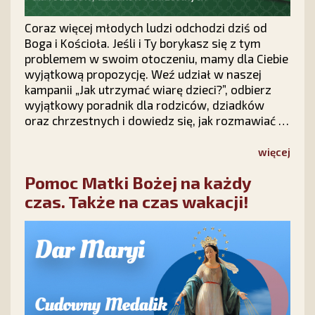
Coraz więcej młodych ludzi odchodzi dziś od
Boga i Kościoła. Jeśli i Ty borykasz się z tym
problemem w swoim otoczeniu, mamy dla Ciebie
wyjątkową propozycję. Weź udział w naszej
kampanii „Jak utrzymać wiarę dzieci?”, odbierz
wyjątkowy poradnik dla rodziców, dziadków
oraz chrzestnych i dowiedz się, jak rozmawiać z
dziećmi o wierze, modlić się o ich nawrócenie i
nie tracić nadziei na ich powrót do Chrystusa.
więcej
Pomoc Matki Bożej na każdy
czas. Także na czas wakacji!