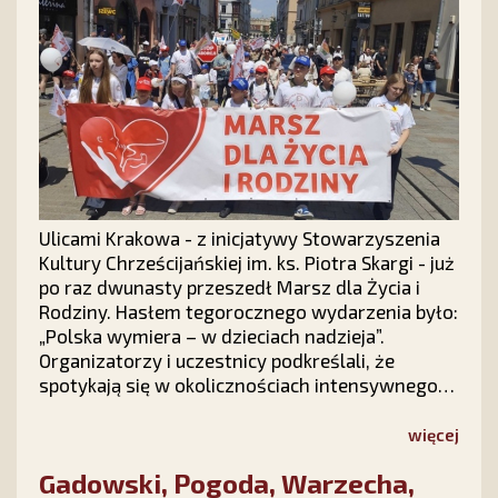
Ulicami Krakowa - z inicjatywy Stowarzyszenia
Kultury Chrześcijańskiej im. ks. Piotra Skargi - już
po raz dwunasty przeszedł Marsz dla Życia i
Rodziny. Hasłem tegorocznego wydarzenia było:
„Polska wymiera – w dzieciach nadzieja”.
Organizatorzy i uczestnicy podkreślali, że
spotykają się w okolicznościach intensywnego
ataku politycznego na instytucję rodziny, ale
radosna atmosfera marszu podtrzymuje
więcej
nadzieję, że polska rodzina – Bogiem silna –
Gadowski, Pogoda, Warzecha,
pokona wszelkie przeciwności.