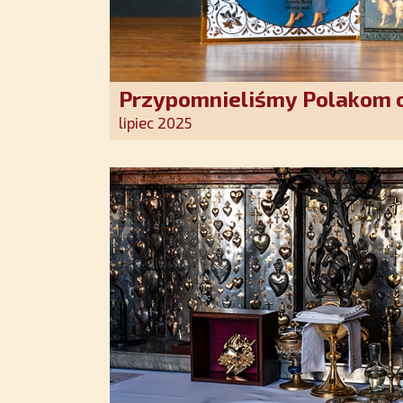
Przypomnieliśmy Polakom o
Stróża!
lipiec 2025