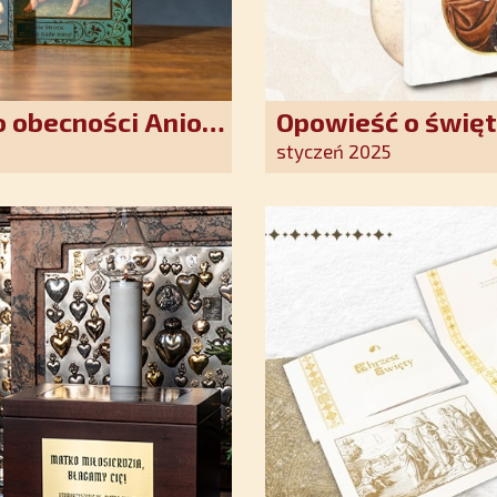
 obecności Anioła
Opowieść o święt
oddania się Bogu
styczeń 2025
światło nadziei 