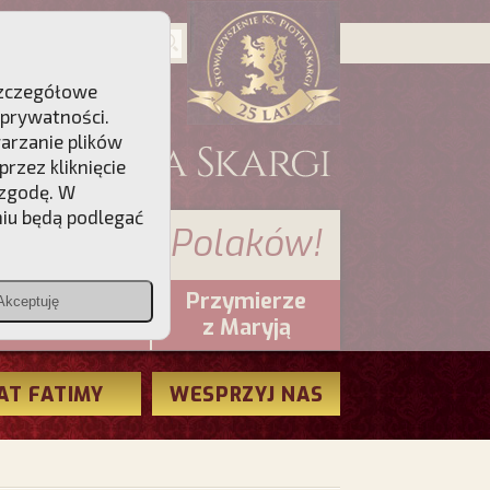
 Szczegółowe
 prywatności
.
warzanie plików
rzez kliknięcie
 zgodę. W
niu będą podlegać
 sumienia Polaków!
Przymierze
Akceptuję
PCh24.pl
z Maryją
AT FATIMY
WESPRZYJ NAS