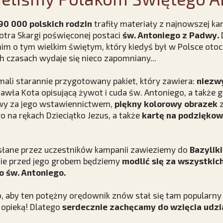
90 000 polskich rodzin
trafiły materiały z najnowszej ka
otra Skargi poświęconej postaci
św. Antoniego z Padwy.
D
nim o tym wielkim świętym, który kiedyś był w Polsce ot
ch czasach wydaje się nieco zapomniany...
ymali starannie przygotowany pakiet, który zawiera:
niezw
awła Kota opisującą żywot i cuda św. Antoniego, a także
wy za jego wstawiennictwem,
piękny kolorowy obrazek
z
 na rękach Dzieciątko Jezus, a także
kartę na podziękowa
słane przez uczestników kampanii zawieziemy do
Bazyliki
ie przed jego grobem będziemy
modlić się za wszystkic
o św. Antoniego.
o, aby ten potężny orędownik znów stał się tam popularny j
 opieką! Dlatego
serdecznie zachęcamy do wzięcia udzi