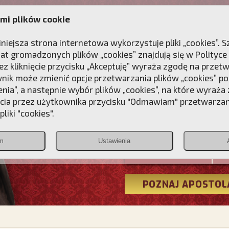
mi plików cookie
ANIE
DLA DUSZY
NAGRODA
KONTAKT
iniejsza strona internetowa wykorzystuje pliki „cookies”.
at gromadzonych plików „cookies” znajdują się w
Polityce
z kliknięcie przycisku „Akceptuję” wyraża zgodę na przet
wnik może zmienić opcje przetwarzania plików „cookies” pop
enia”, a następnie wybór plików „cookies”, na które wyraża
ęcia przez użytkownika przycisku "Odmawiam" przetwarza
Przebudźmy
liki "cookies".
Polonia
m
Ustawienia
Christiana
POZNAJ APOSTOL