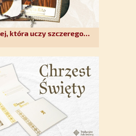
ej, która uczy szczerego
. Duchowe wzmocnienie i
w XXI wieku