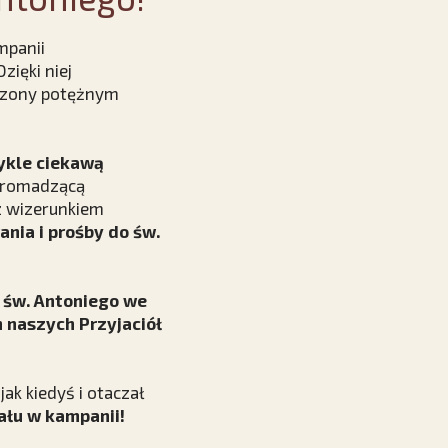
mpanii
zięki niej
oczony potężnym
ykle ciekawą
 gromadzącą
 wizerunkiem
nia i prośby do św.
 św. Antoniego we
h naszych Przyjaciół
ak kiedyś i otaczał
ału w kampanii!