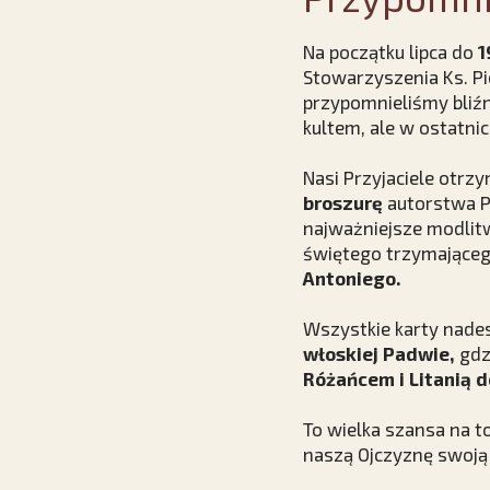
Na początku lipca do
1
Stowarzyszenia Ks. Pi
przypomnieliśmy bliź
kultem, ale w ostatni
Nasi Przyjaciele otrz
broszurę
autorstwa P
najważniejsze modlit
świętego trzymającego
Antoniego.
Wszystkie karty nade
włoskiej Padwie,
gdz
Różańcem i Litanią d
To wielka szansa na t
naszą Ojczyznę swoją