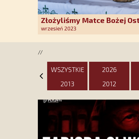
Złożyliśmy Matce Bożej Os
pozłacane wotum
wrzesień 2023
//
WSZYSTKIE
2026
2013
2012