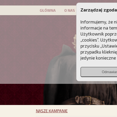
Zarządzaj zgoda
GŁÓWNA
O NAS
PATRON
KAMP
Informujemy, że n
informacje na tem
Użytkownik poprze
„cookies”. Użytko
przycisku „Ustawi
przypadku kliekni
jedynie konieczne p
Odmawia
NASZE KAMPANIE