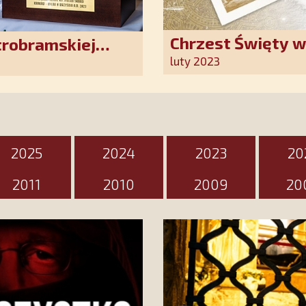
Chrzest Święty 
trobramskiej
Kościoła. Nasz p
luty 2023
ten wyjątkowy d
2025
2024
2023
20
2011
2010
2009
20