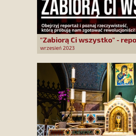
"Zabiorą Ci wszystko" - rep
PCh24TV
wrzesień 2023