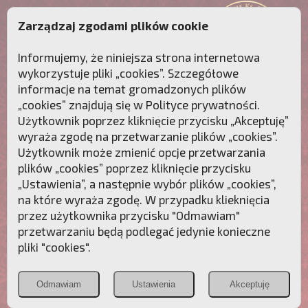
Zarządzaj zgodami plików cookie
Informujemy, że niniejsza strona internetowa
wykorzystuje pliki „cookies”. Szczegółowe
informacje na temat gromadzonych plików
„cookies” znajdują się w
Polityce prywatności
.
Użytkownik poprzez kliknięcie przycisku „Akceptuję”
wyraża zgodę na przetwarzanie plików „cookies”.
Użytkownik może zmienić opcje przetwarzania
plików „cookies” poprzez kliknięcie przycisku
„Ustawienia”, a następnie wybór plików „cookies”,
na które wyraża zgodę. W przypadku klieknięcia
Przebudźmy sumienia Polaków!
przez użytkownika przycisku "Odmawiam"
przetwarzaniu będą podlegać jedynie konieczne
Polonia
Przymierze
PCh24.pl
pliki "cookies".
Christiana
z Maryją
Odmawiam
Ustawienia
Akceptuję
POZNAJ APOSTOLAT FATIMY
WESPRZYJ
NAS