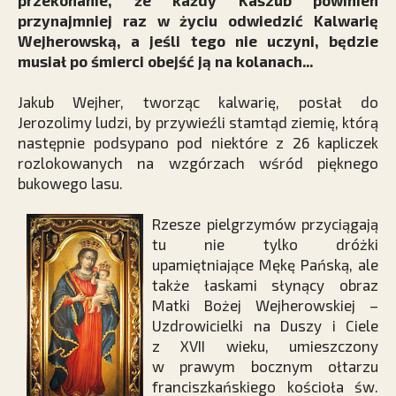
przekonanie, że każdy Kaszub powinien
przynajmniej raz w życiu odwiedzić Kalwarię
Wejherowską, a jeśli tego nie uczyni, będzie
musiał po śmierci obejść ją na kolanach...
Jakub Wejher, tworząc kalwarię, posłał do
Jerozolimy ludzi, by przywieźli stamtąd ziemię, którą
następnie podsypano pod niektóre z 26 kapliczek
rozlokowanych na wzgórzach wśród pięknego
bukowego lasu.
Rzesze pielgrzymów przyciągają
tu nie tylko dróżki
upamiętniające Mękę Pańską, ale
także łaskami słynący obraz
Matki Bożej Wejherowskiej –
Uzdrowicielki na Duszy i Ciele
z XVII wieku, umieszczony
w prawym bocznym ołtarzu
franciszkańskiego kościoła św.