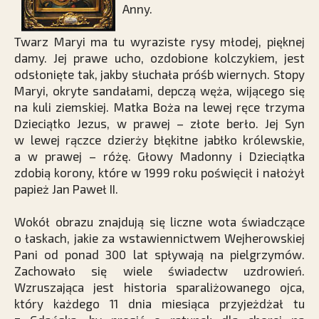
Anny.
Twarz Maryi ma tu wyraziste rysy młodej, pięknej
damy. Jej prawe ucho, ozdobione kolczykiem, jest
odsłonięte tak, jakby słuchała próśb wiernych. Stopy
Maryi, okryte sandałami, depczą węża, wijącego się
na kuli ziemskiej. Matka Boża na lewej ręce trzyma
Dzieciątko Jezus, w prawej – złote berło. Jej Syn
w lewej rączce dzierży błękitne jabłko królewskie,
a w prawej – różę. Głowy Madonny i Dzieciątka
zdobią korony, które w 1999 roku poświęcił i nałożył
papież Jan Paweł II.
Wokół obrazu znajdują się liczne wota świadczące
o łaskach, jakie za wstawiennictwem Wejherowskiej
Pani od ponad 300 lat spływają na pielgrzymów.
Zachowało się wiele świadectw uzdrowień.
Wzruszająca jest historia sparaliżowanego ojca,
który każdego 11 dnia miesiąca przyjeżdżał tu