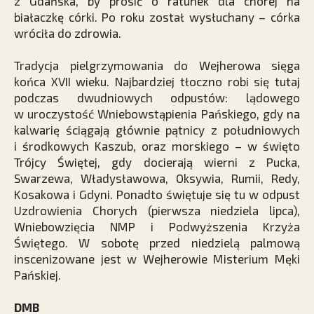
z Gdańska, by prosić o ratunek dla chorej na
białaczkę córki. Po roku został wysłuchany – córka
wróciła do zdrowia.
Tradycja pielgrzymowania do Wejherowa sięga
końca XVII wieku. Najbardziej tłoczno robi się tutaj
podczas dwudniowych odpustów: lądowego
w uroczystość Wniebowstąpienia Pańskiego, gdy na
kalwarię ściągają głównie pątnicy z południowych
i środkowych Kaszub, oraz morskiego – w święto
Trójcy Świętej, gdy docierają wierni z Pucka,
Swarzewa, Władysławowa, Oksywia, Rumii, Redy,
Kosakowa i Gdyni. Ponadto świętuje się tu w odpust
Uzdrowienia Chorych (pierwsza niedziela lipca),
Wniebowzięcia NMP i Podwyższenia Krzyża
Świętego. W sobotę przed niedzielą palmową
inscenizowane jest w Wejherowie Misterium Męki
Pańskiej.
DMB