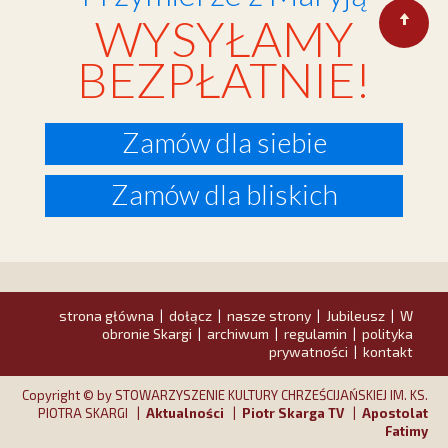
WYSYŁAMY
BEZPŁATNIE!
Zamów dla siebie
Zamów dla bliskich
strona główna
dołącz
nasze strony
Jubileusz
W
|
|
|
|
obronie Skargi
archiwum
regulamin
polityka
|
|
|
prywatności
kontakt
|
Copyright © by STOWARZYSZENIE KULTURY CHRZEŚCIJAŃSKIEJ IM. KS.
PIOTRA SKARGI |
Aktualności
|
Piotr Skarga TV
|
Apostolat
Fatimy