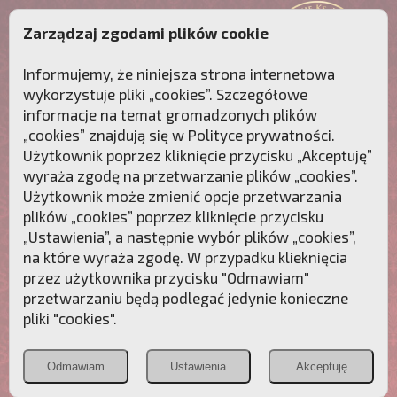
Zarządzaj zgodami plików cookie
Informujemy, że niniejsza strona internetowa
wykorzystuje pliki „cookies”. Szczegółowe
informacje na temat gromadzonych plików
„cookies” znajdują się w
Polityce prywatności
.
Użytkownik poprzez kliknięcie przycisku „Akceptuję”
wyraża zgodę na przetwarzanie plików „cookies”.
Użytkownik może zmienić opcje przetwarzania
plików „cookies” poprzez kliknięcie przycisku
„Ustawienia”, a następnie wybór plików „cookies”,
na które wyraża zgodę. W przypadku klieknięcia
Przebudźmy sumienia Polaków!
przez użytkownika przycisku "Odmawiam"
przetwarzaniu będą podlegać jedynie konieczne
Polonia
Przymierze
PCh24.pl
pliki "cookies".
Christiana
z Maryją
Odmawiam
Ustawienia
Akceptuję
POZNAJ APOSTOLAT FATIMY
WESPRZYJ
NAS