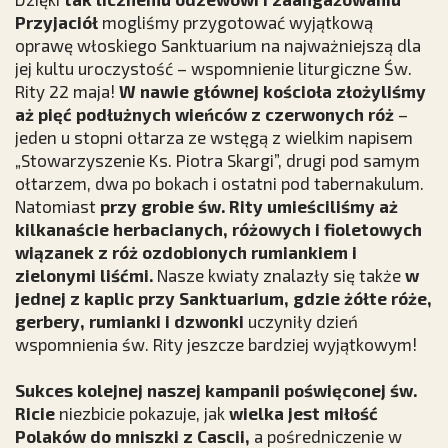
Przyjaciół
mogliśmy przygotować wyjątkową
oprawę włoskiego Sanktuarium na najważniejszą dla
jej kultu uroczystość
– wspomnienie liturgiczne Św.
Rity 22 maja!
W nawie głównej kościoła złożyliśmy
aż pięć podłużnych wieńców
z czerwonych róż
–
jeden u stopni ołtarza ze wstęgą z wielkim napisem
„Stowarzyszenie Ks. Piotra Skargi”, drugi pod samym
ołtarzem, dwa po bokach i ostatni pod tabernakulum.
Natomiast
przy grobie św. Rity umieściliśmy aż
kilkanaście herbacianych, różowych i fioletowych
wiązanek z róż ozdobionych rumiankiem i
zielonymi liśćmi.
Nasze kwiaty znalazły się także
w
jednej z kaplic przy Sanktuarium, gdzie żółte róże,
gerbery, rumianki i dzwonki
uczyniły dzień
wspomnienia św. Rity jeszcze bardziej wyjątkowym!
Sukces kolejnej naszej kampanii poświęconej św.
Ricie
niezbicie pokazuje, jak
wielka jest miłość
Polaków do mniszki z Cascii,
a pośredniczenie w