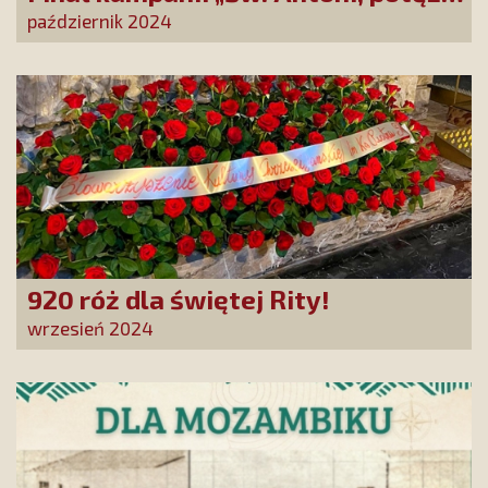
Cudotwórco, módl się za nami!”
październik 2024
920 róż dla świętej Rity!
wrzesień 2024