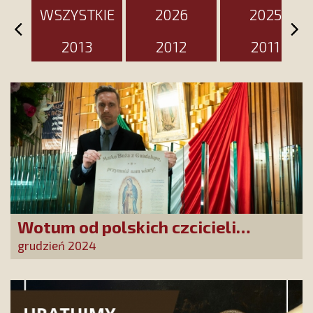
WSZYSTKIE
2026
2025
2013
2012
2011
Wotum od polskich czcicieli
złożone w Guadalupe
grudzień 2024