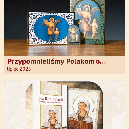
Przypomnieliśmy Polakom o
obecności Anioła Stróża!
lipiec 2025