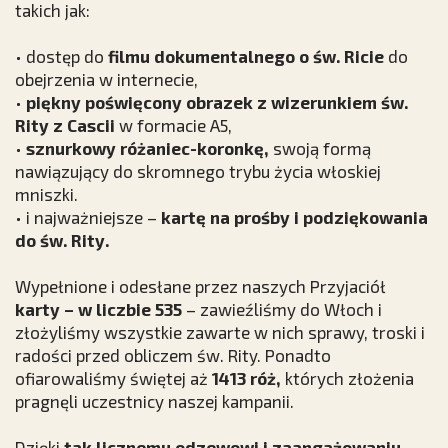
takich jak:
• dostęp do
filmu dokumentalnego o św. Ricie
do
obejrzenia w internecie,
•
piękny poświęcony obrazek z wizerunkiem św.
Rity z Cascii
w formacie A5,
•
sznurkowy różaniec-koronkę,
swoją formą
nawiązujący do skromnego trybu życia włoskiej
mniszki.
• i najważniejsze
–
kartę na prośby i podziękowania
do św. Rity.
Wypełnione i odesłane przez naszych Przyjaciół
karty
– w liczbie 535
– zawieźliśmy do Włoch i
złożyliśmy wszystkie zawarte w nich sprawy, troski i
radości przed obliczem św. Rity. Ponadto
ofiarowaliśmy świętej aż
1413 róż,
których złożenia
pragnęli uczestnicy naszej kampanii.
Dzięki
tak licznemu odzewowi i zaangażowaniu