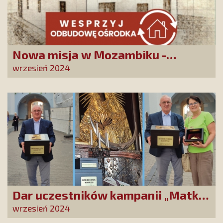
Nowa misja w Mozambiku -
wesprzyj remont centrum
wrzesień 2024
duszpasterskiego!
Dar uczestników kampanii „Matko
Miłosierdzia, błagamy Cię!”
wrzesień 2024
złożony w Ostrobramskim