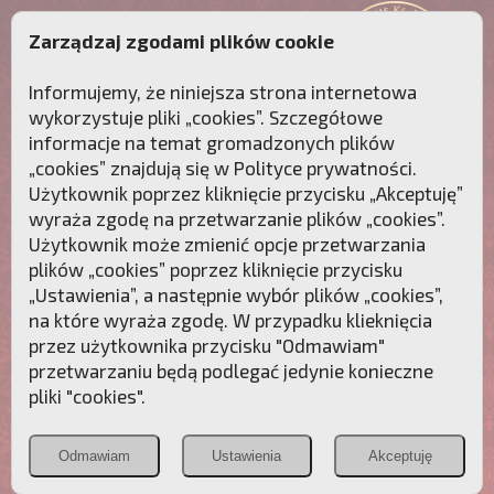
Zarządzaj zgodami plików cookie
Informujemy, że niniejsza strona internetowa
wykorzystuje pliki „cookies”. Szczegółowe
informacje na temat gromadzonych plików
„cookies” znajdują się w
Polityce prywatności
.
Użytkownik poprzez kliknięcie przycisku „Akceptuję”
wyraża zgodę na przetwarzanie plików „cookies”.
Użytkownik może zmienić opcje przetwarzania
plików „cookies” poprzez kliknięcie przycisku
„Ustawienia”, a następnie wybór plików „cookies”,
na które wyraża zgodę. W przypadku klieknięcia
Przebudźmy sumienia Polaków!
przez użytkownika przycisku "Odmawiam"
przetwarzaniu będą podlegać jedynie konieczne
Polonia
Przymierze
PCh24.pl
pliki "cookies".
Christiana
z Maryją
Odmawiam
Ustawienia
Akceptuję
POZNAJ APOSTOLAT FATIMY
WESPRZYJ
NAS