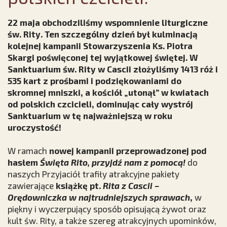
22 maja obchodziliśmy wspomnienie liturgiczne
św. Rity. Ten szczególny dzień był kulminacją
kolejnej kampanii Stowarzyszenia Ks. Piotra
Skargi poświęconej tej wyjątkowej świętej. W
Sanktuarium św. Rity w Cascii złożyliśmy 1413 róż i
535 kart z prośbami i podziękowaniami do
skromnej mniszki, a kościół „utonął” w kwiatach
od polskich czcicieli, dominując cały wystrój
Sanktuarium w tę najważniejszą w roku
uroczystość!
W ramach
nowej kampanii przeprowadzonej pod
hasłem
Święta Rito, przyjdź nam z pomocą!
do
naszych Przyjaciół trafiły atrakcyjne pakiety
zawierające
książkę pt.
Rita z Cascii –
Orędowniczka w najtrudniejszych sprawach
,
w
piękny i wyczerpujący sposób opisującą żywot oraz
kult św. Rity, a także szereg atrakcyjnych upominków,