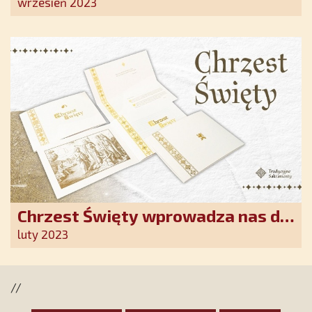
Ostrobramskiej pozłacane wotum
wrzesień 2023
Chrzest Święty wprowadza nas do
wspólnoty Kościoła. Nasz pakiet
luty 2023
jest przygotowany na ten
wyjątkowy dzień
//