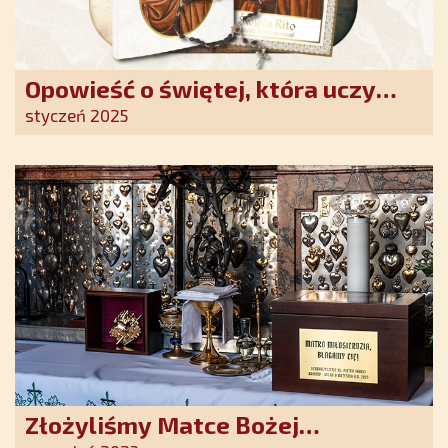
Opowieść o świętej, która uczy
szczerego oddania się Bogu.
styczeń 2025
Duchowe wzmocnienie i światło
nadziei w XXI wieku
Złożyliśmy Matce Bożej