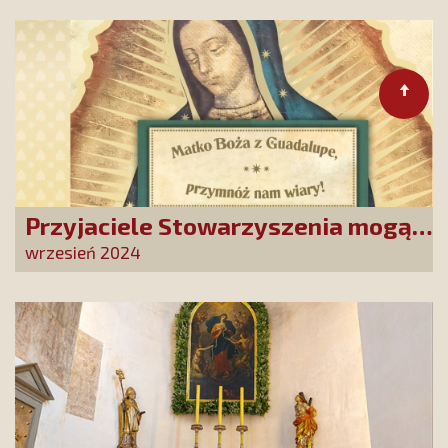
Sanktuarium
Przyjaciele Stowarzyszenia mogą
się zwrócić do Matki Bożej z
wrzesień 2024
Guadalupe. To wielka duchowa
szansa dla tysięcy Polak