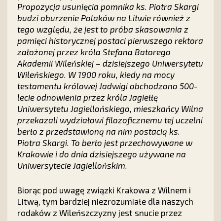
Propozycja usunięcia pomnika ks. Piotra Skargi
budzi oburzenie Polaków na Litwie również z
tego względu, że jest to próba skasowania z
pamięci historycznej postaci pierwszego rektora
założonej przez króla Stefana Batorego
Akademii Wileńskiej – dzisiejszego Uniwersytetu
Wileńskiego. W 1900 roku, kiedy na mocy
testamentu królowej Jadwigi obchodzono 500-
lecie odnowienia przez króla Jagiełłę
Uniwersytetu Jagiellońskiego, mieszkańcy Wilna
przekazali wydziałowi filozoficznemu tej uczelni
berło z przedstawioną na nim postacią ks.
Piotra Skargi. To berło jest przechowywane w
Krakowie i do dnia dzisiejszego używane na
Uniwersytecie Jagiellońskim.
Biorąc pod uwagę związki Krakowa z Wilnem i
Litwą, tym bardziej niezrozumiałe dla naszych
rodaków z Wileńszczyzny jest snucie przez