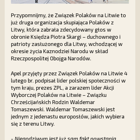
Przypomnijmy, że Związek Polaków na Litwie to
już druga organizacja skupiająca Polaków z
Litwy, która zabrała zdecydowany głos w
obronie Księdza Piotra Skargi – duchownego i
patrioty zasłużonego dla Litwy, wchodzącej w
okresie życia Kaznodziei Narodu w skład
Rzeczpospolitej Obojga Narodów.
Apel przyjęty przez Związek Polaków na Litwie 4
lutego br. podpisał lider polskiej społeczności w
tym kraju, prezes ZPL, a zarazem lider Akcji
Wyborczej Polaków na Litwie – Związku
Chrześcijańskich Rodzin Waldemar
Tomaszewski. Waldemar Tomaszewski jest
jednym z jedenastu europosłów, jakich wybiera
się z terenu Litwy.
- Niegodziwym jest już sam fakt powstania