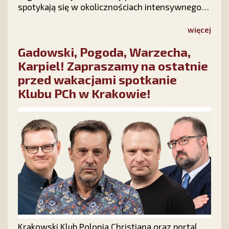
spotykają się w okolicznościach intensywnego
ataku politycznego na instytucję rodziny, ale
radosna atmosfera marszu podtrzymuje
więcej
nadzieję, że polska rodzina – Bogiem silna –
Gadowski, Pogoda, Warzecha,
pokona wszelkie przeciwności.
Karpiel! Zapraszamy na ostatnie
przed wakacjami spotkanie
Klubu PCh w Krakowie!
Krakowski Klub Polonia Christiana oraz portal