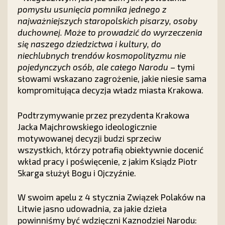
pomysłu usunięcia pomnika jednego z
najważniejszych staropolskich pisarzy, osoby
duchownej. Może to prowadzić do wyrzeczenia
się naszego dziedzictwa i kultury, do
niechlubnych trendów kosmopolityzmu nie
pojedynczych osób, ale całego Narodu
– tymi
słowami wskazano zagrożenie, jakie niesie sama
kompromitująca decyzja władz miasta Krakowa.
Podtrzymywanie przez prezydenta Krakowa
Jacka Majchrowskiego ideologicznie
motywowanej decyzji budzi sprzeciw
wszystkich, którzy potrafią obiektywnie docenić
wkład pracy i poświęcenie, z jakim Ksiądz Piotr
Skarga służył Bogu i Ojczyźnie.
W swoim apelu z 4 stycznia Związek Polaków na
Litwie jasno udowadnia, za jakie dzieła
powinniśmy być wdzięczni Kaznodziei Narodu: