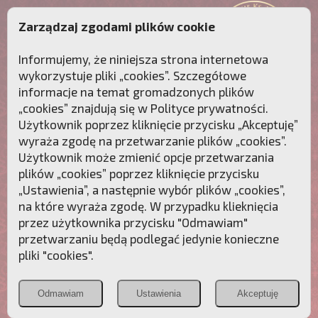
Zarządzaj zgodami plików cookie
Informujemy, że niniejsza strona internetowa
wykorzystuje pliki „cookies”. Szczegółowe
informacje na temat gromadzonych plików
„cookies” znajdują się w
Polityce prywatności
.
Użytkownik poprzez kliknięcie przycisku „Akceptuję”
wyraża zgodę na przetwarzanie plików „cookies”.
Użytkownik może zmienić opcje przetwarzania
plików „cookies” poprzez kliknięcie przycisku
„Ustawienia”, a następnie wybór plików „cookies”,
na które wyraża zgodę. W przypadku klieknięcia
Przebudźmy sumienia Polaków!
przez użytkownika przycisku "Odmawiam"
przetwarzaniu będą podlegać jedynie konieczne
Polonia
Przymierze
PCh24.pl
pliki "cookies".
Christiana
z Maryją
Odmawiam
Ustawienia
Akceptuję
POZNAJ APOSTOLAT FATIMY
WESPRZYJ
NAS