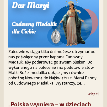
Zaledwie w ciągu kilku dni możesz otrzymać od
nas poświęcony przez kapłana Cudowny
Medalik, aby podarować go swoim bliskim. Do
wykonanego na polecenie i na podstawie słów
Matki Bożej medalika dołączymy również
pobożną Nowennę do Najświętszej Maryi Panny
od Cudownego Medalika. Wystarczy, że
wypełnisz krótki formularz na stronie kampanii
Stowarzyszenia Ks. Piotra Skargi „Dar Maryi”
więcej
https://darmaryi.pl/ lub zadzwonisz do nas pod
„Polska wymiera – w dzieciach
numer 12 423 44 23, a Medalik i Nowenna będą