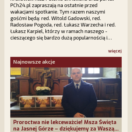
PCh24.pl zapraszają na ostatnie przed
wakacjami spotkanie. Tym razem naszymi
gośćmi będą: red. Witold Gadowski, red.
Radosław Pogoda, red. Łukasz Warzecha i red.
Łukasz Karpiel, którzy w ramach naszego -
cieszącego się bardzo dużą popularnością i
zainteresowaniem w całej Polsce - cyklu "Prawy
Prosty PLUS" z udziałem publiczności dokonają
więcej
politycznego podsumowania pierwszych sześciu
Najnowsze akcje
miesięcy 2026 roku.
Proroctwa nie lekceważcie! Msza Święta
na Jasnej Górze – dziękujemy za Waszą