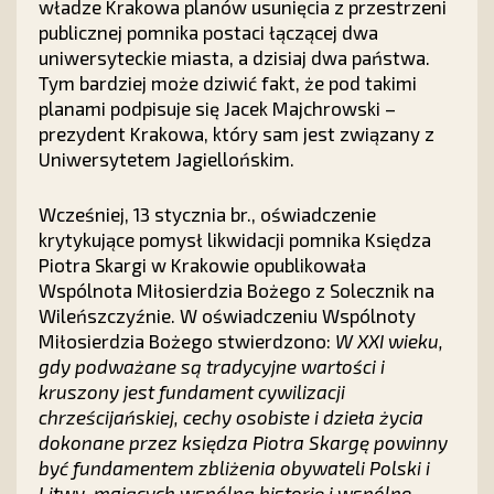
władze Krakowa planów usunięcia z przestrzeni
publicznej pomnika postaci łączącej dwa
uniwersyteckie miasta, a dzisiaj dwa państwa.
Tym bardziej może dziwić fakt, że pod takimi
planami podpisuje się Jacek Majchrowski –
prezydent Krakowa, który sam jest związany z
Uniwersytetem Jagiellońskim.
Wcześniej, 13 stycznia br., oświadczenie
krytykujące pomysł likwidacji pomnika Księdza
Piotra Skargi w Krakowie opublikowała
Wspólnota Miłosierdzia Bożego z Solecznik na
Wileńszczyźnie. W oświadczeniu Wspólnoty
Miłosierdzia Bożego stwierdzono:
W XXI wieku,
gdy podważane są tradycyjne wartości i
kruszony jest fundament cywilizacji
chrześcijańskiej, cechy osobiste i dzieła życia
dokonane przez księdza Piotra Skargę powinny
być fundamentem zbliżenia obywateli Polski i
Litwy, mających wspólną historię i wspólne