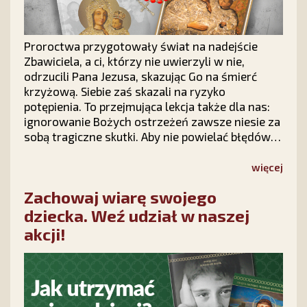
Proroctwa przygotowały świat na nadejście
Zbawiciela, a ci, którzy nie uwierzyli w nie,
odrzucili Pana Jezusa, skazując Go na śmierć
krzyżową. Siebie zaś skazali na ryzyko
potępienia. To przejmująca lekcja także dla nas:
ignorowanie Bożych ostrzeżeń zawsze niesie za
sobą tragiczne skutki. Aby nie powielać błędów
historii i nauczyć się odczytywać znaki czasów,
warto sięgnąć po wyjątkową książkę „Proroctwa
więcej
nie lekceważcie! Przepowiednie dla Polski”.
Zachowaj wiarę swojego
dziecka. Weź udział w naszej
akcji!