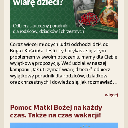
Coraz więcej młodych ludzi odchodzi dziś od
Boga i Kościoła. Jeśli i Ty borykasz się z tym
problemem w swoim otoczeniu, mamy dla Ciebie
wyjątkową propozycję. Weź udział w naszej
kampanii „Jak utrzymać wiarę dzieci?”, odbierz
wyjątkowy poradnik dla rodziców, dziadków
oraz chrzestnych i dowiedz się, jak rozmawiać z
dziećmi o wierze, modlić się o ich nawrócenie i
nie tracić nadziei na ich powrót do Chrystusa.
więcej
Pomoc Matki Bożej na każdy
czas. Także na czas wakacji!