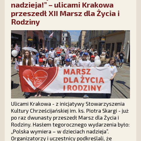
Twoje!
nadzieja!” – ulicami Krakowa
przeszedł XII Marsz dla Życia i
Rodziny
Ulicami Krakowa - z inicjatywy Stowarzyszenia
Kultury Chrześcijańskiej im. ks. Piotra Skargi - już
po raz dwunasty przeszedł Marsz dla Życia i
Rodziny. Hasłem tegorocznego wydarzenia było:
„Polska wymiera – w dzieciach nadzieja”.
Organizatorzy i uczestnicy podkreślali, że