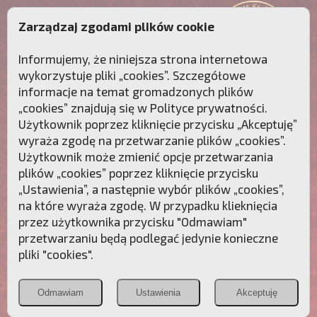
Zarządzaj zgodami plików cookie
Informujemy, że niniejsza strona internetowa
wykorzystuje pliki „cookies”. Szczegółowe
informacje na temat gromadzonych plików
„cookies” znajdują się w
Polityce prywatności
.
Użytkownik poprzez kliknięcie przycisku „Akceptuję”
wyraża zgodę na przetwarzanie plików „cookies”.
Użytkownik może zmienić opcje przetwarzania
plików „cookies” poprzez kliknięcie przycisku
„Ustawienia”, a następnie wybór plików „cookies”,
na które wyraża zgodę. W przypadku klieknięcia
Przebudźmy sumienia Polaków!
przez użytkownika przycisku "Odmawiam"
przetwarzaniu będą podlegać jedynie konieczne
Polonia
Przymierze
PCh24.pl
pliki "cookies".
Christiana
z Maryją
Odmawiam
Ustawienia
Akceptuję
POZNAJ APOSTOLAT FATIMY
WESPRZYJ
NAS