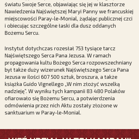
światu Swoje Serce, objawiając się jej w klasztorze
Nawiedzenia Najświętszej Maryi Panny we francuskiej
miejscowości Paray-le-Monial, żądając publicznej czci
i obiecując szczególne łaski dla dusz oddanych
Bożemu Sercu.
Instytut dotychczas rozesłał 753 tysiące tarcz
Najświętszego Serca Pana Jezusa. W ramach
propagowania kultu Bożego Serca rozpowszechniany
był także duży wizerunek Najświętszego Serca Pana
Jezusa w ilości 607 500 sztuk, broszura, a także
książka Guido Vignellego „W nim złożyć wszelką
nadzieję”. W wyniku tych kampanii 83 480 Polaków
ofiarowało się Bożemu Sercu, a potwierdzenia
odmówienia przez nich Aktu zostały złożone w
sanktuarium w Paray-le-Monial.