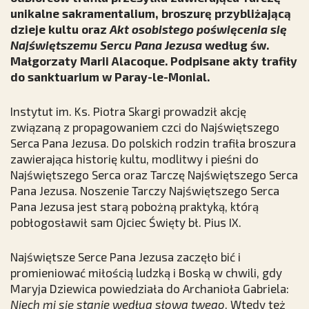
unikalne sakramentalium, broszurę przybliżającą
dzieje kultu oraz
Akt osobistego poświęcenia się
Najświętszemu Sercu Pana Jezusa
według św.
Małgorzaty Marii Alacoque. Podpisane akty trafiły
do sanktuarium w Paray-le-Monial.
Instytut im. Ks. Piotra Skargi prowadził akcję
związaną z propagowaniem czci do Najświętszego
Serca Pana Jezusa. Do polskich rodzin trafiła broszura
zawierająca historię kultu, modlitwy i pieśni do
Najświętszego Serca oraz Tarczę Najświętszego Serca
Pana Jezusa. Noszenie Tarczy Najświętszego Serca
Pana Jezusa jest starą pobożną praktyką, którą
pobłogosławił sam Ojciec Święty bł. Pius IX.
Najświętsze Serce Pana Jezusa zaczęło bić i
promieniować miłością ludzką i Boską w chwili, gdy
Maryja Dziewica powiedziała do Archanioła Gabriela:
Niech mi się stanie według słowa twego
. Wtedy też