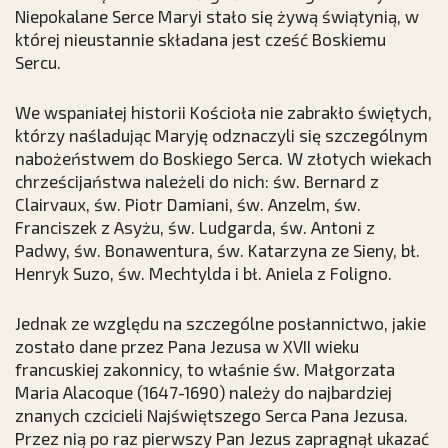
Niepokalane Serce Maryi stało się żywą świątynią, w
której nieustannie składana jest cześć Boskiemu
Sercu.
We wspaniałej historii Kościoła nie zabrakło świętych,
którzy naśladując Maryję odznaczyli się szczególnym
nabożeństwem do Boskiego Serca. W złotych wiekach
chrześcijaństwa należeli do nich: św. Bernard z
Clairvaux, św. Piotr Damiani, św. Anzelm, św.
Franciszek z Asyżu, św. Ludgarda, św. Antoni z
Padwy, św. Bonawentura, św. Katarzyna ze Sieny, bł.
Henryk Suzo, św. Mechtylda i bł. Aniela z Foligno.
Jednak ze względu na szczególne posłannictwo, jakie
zostało dane przez Pana Jezusa w XVII wieku
francuskiej zakonnicy, to właśnie św. Małgorzata
Maria Alacoque (1647-1690) należy do najbardziej
znanych czcicieli Najświętszego Serca Pana Jezusa.
Przez nią po raz pierwszy Pan Jezus zapragnął ukazać