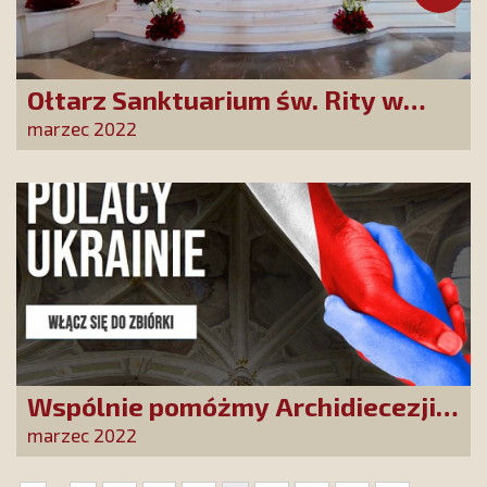
Ołtarz Sanktuarium św. Rity w
Cascii ozdobiony na Zwiastowanie
marzec 2022
dzięki naszym Przyjaciołom!
Wspólnie pomóżmy Archidiecezji
Lwowskiej, dającej ochronę
marzec 2022
uchodźcom uciekającym przed