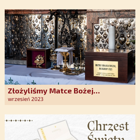
Duchowe wzmocnienie i światło
nadziei w XXI wieku
Złożyliśmy Matce Bożej
Ostrobramskiej pozłacane wotum
wrzesień 2023