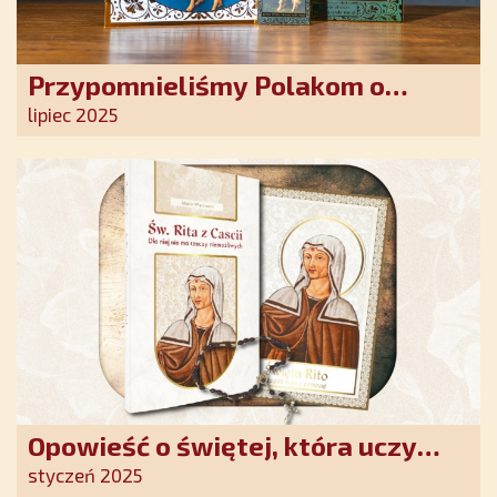
Przypomnieliśmy Polakom o
obecności Anioła Stróża!
lipiec 2025
Opowieść o świętej, która uczy
szczerego oddania się Bogu.
styczeń 2025