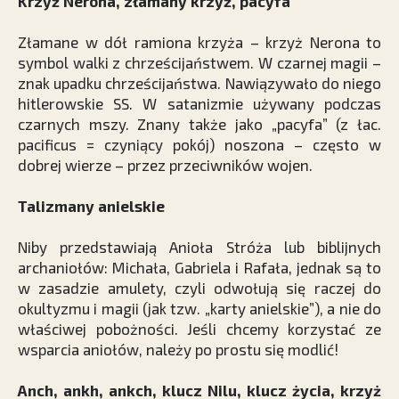
Krzyż Nerona, złamany krzyż, pacyfa
Złamane w dół ramiona krzyża – krzyż Nerona to
symbol walki z chrześcijaństwem. W czarnej magii –
znak upadku chrześcijaństwa. Nawiązywało do niego
hitlerowskie SS. W satanizmie używany podczas
czarnych mszy. Znany także jako „pacyfa” (z łac.
pacificus = czyniący pokój) noszona – często w
dobrej wierze – przez przeciwników wojen.
Talizmany anielskie
Niby przedstawiają Anioła Stróża lub biblijnych
archaniołów: Michała, Gabriela i Rafała, jednak są to
w zasadzie amulety, czyli odwołują się raczej do
okultyzmu i magii (jak tzw. „karty anielskie”), a nie do
właściwej pobożności. Jeśli chcemy korzystać ze
wsparcia aniołów, należy po prostu się modlić!
Anch, ankh, ankch, klucz Nilu, klucz życia, krzyż