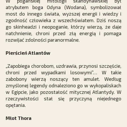
W pogańskiej mitologii skandynawskiej był
atrybutem boga Odyna (Wodana), symbolizował
most do innego świata, wyższej energii i wiedzy i
zgodność człowieka z wszechświatem. Dziś noszą
go skin­headzi i neopoganie, którzy wierzą, że daje
natchnienie, chroni przed złą energią i pomaga
rozwijać zdolności paranormalne.
Pierścień Atlantów
„Zapobiega chorobom, uzdrawia, przynosi szczęście,
chroni przed wypadkami losowymi”… W takie
zabobony wierzą noszący ten amulet. Według
zmyślonej legendy odnaleziono go w wykopaliskach
w Egipcie, jako pozostałość mitycznej Atlantydy. W
rzeczywistości stał się przyczyną niejednego
opętania.
Młot Thora