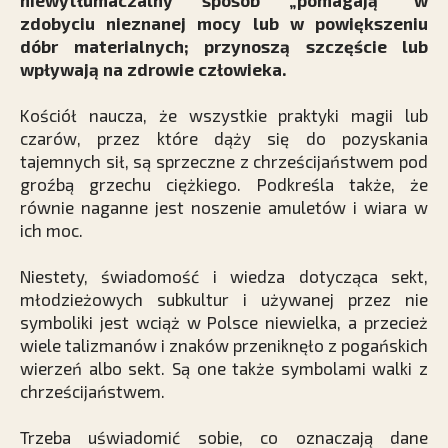
niewytłumaczalny sposób „pomagają” w
zdobyciu nieznanej mocy lub w powiększeniu
dóbr materialnych; przynoszą szczęście lub
wpływają na zdrowie człowieka.
Kościół naucza, że wszystkie praktyki magii lub
czarów, przez które dąży się do pozyskania
tajemnych sił, są sprzeczne z chrześcijaństwem pod
groźbą grzechu ciężkiego. Podkreśla także, że
równie naganne jest noszenie amuletów i wiara w
ich moc.
Niestety, świadomość i wiedza dotycząca sekt,
młodzieżowych subkultur i używanej przez nie
symboliki jest wciąż w Polsce niewielka, a przecież
wiele talizmanów i znaków ­przeniknęło z pogańskich
wierzeń albo sekt. Są one także symbolami walki z
chrześcijaństwem.
Trzeba uświadomić sobie, co oznaczają dane