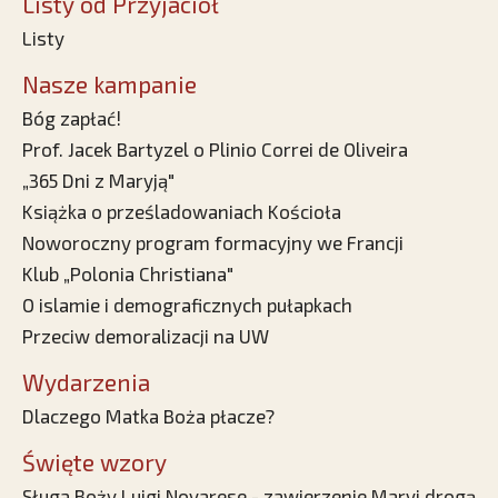
Listy od Przyjaciół
Listy
Nasze kampanie
Bóg zapłać!
Prof. Jacek Bartyzel o Plinio Correi de Oliveira
„365 Dni z Maryją"
Książka o prześladowaniach Kościoła
Noworoczny program formacyjny we Francji
Klub „Polonia Christiana"
O islamie i demograficznych pułapkach
Przeciw demoralizacji na UW
Wydarzenia
Dlaczego Matka Boża płacze?
Święte wzory
Sługa Boży Luigi Novarese - zawierzenie Maryi drogą