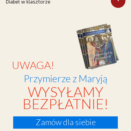
Diabeł w klasztorze
UWAGA!
Przymierze z Maryją
WYSYŁAMY
BEZPŁATNIE!
Zamów dla siebie