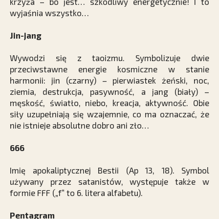
krzyża – bo jest… szkodliwy energetycznie! I to
wyjaśnia wszystko…
Jin-jang
Wywodzi się z taoizmu. Symbolizuje dwie
przeciwstawne energie kosmiczne w stanie
harmonii: jin (czarny) – pierwiastek żeński, noc,
ziemia, destrukcja, pasywność, a jang (biały) –
męskość, światło, niebo, kreacja, aktywność. Obie
siły uzupełniają się wzajemnie, co ma oznaczać, że
nie istnieje absolutne dobro ani zło…
666
Imię apokaliptycznej Bestii (Ap 13, 18). Symbol
używany przez satanistów, występuje także w
formie FFF („f” to 6. litera alfabetu).
Pentagram