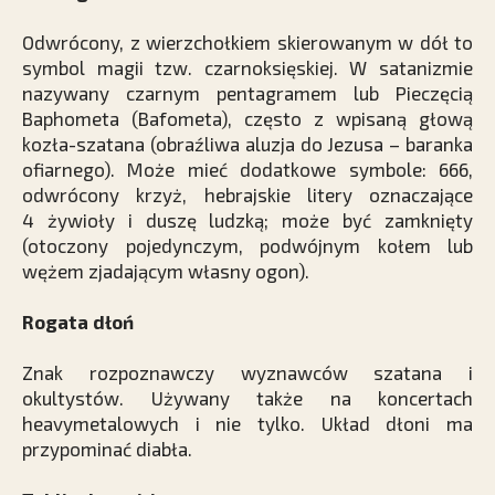
Odwrócony, z wierzchołkiem skierowanym w dół to
symbol magii tzw. czarnoksięskiej. W satanizmie
nazywany czarnym pentagramem lub Pieczęcią
Baphometa (Bafometa), często z wpisaną głową
kozła-szatana (obraźliwa aluzja do Jezusa – baranka
ofiarnego). Może mieć dodatkowe symbole: 666,
odwrócony krzyż, hebrajskie litery oznaczające
4 żywioły i duszę ludzką; może być zamknięty
(otoczony pojedynczym, podwójnym kołem lub
wężem zjadającym własny ogon).
Rogata dłoń
Znak rozpoznawczy wyznawców szatana i
okultystów. Używany także na koncertach
heavymetalowych i nie tylko. Układ dłoni ma
przypominać diabła.