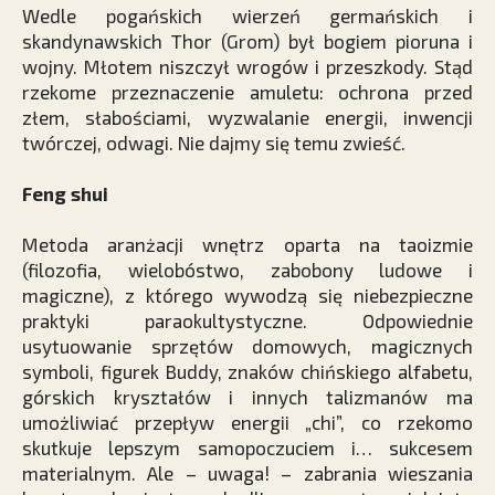
Wedle pogańskich wierzeń germańskich i
skandynawskich Thor (Grom) był bogiem pioruna i
wojny. Młotem niszczył wrogów i przeszkody. Stąd
rzekome przeznaczenie amuletu: ochrona przed
złem, słabościami, wyzwalanie energii, inwencji
twórczej, odwagi. Nie dajmy się temu zwieść.
Feng shui
Metoda aranżacji wnętrz oparta na taoizmie
(filozofia, wielobóstwo, zabobony ludowe i
magiczne), z którego wywodzą się niebezpieczne
praktyki paraokultystyczne. Odpowiednie
usytuowanie sprzętów domowych, magicznych
symboli, figurek Buddy, znaków chińskiego alfabetu,
górskich kryształów i innych talizmanów ma
umożliwiać przepływ energii „chi”, co rzekomo
skutkuje lepszym samopoczuciem i… sukcesem
materialnym. Ale – uwaga! – zabrania wieszania