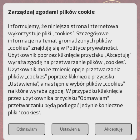
Zarządzaj zgodami plików cookie
Informujemy, że niniejsza strona internetowa
wykorzystuje pliki „cookies”. Szczegółowe
informacje na temat gromadzonych plików
„cookies” znajdują się w
Polityce prywatności
.
Użytkownik poprzez kliknięcie przycisku „Akceptuję”
wyraża zgodę na przetwarzanie plików „cookies”.
Użytkownik może zmienić opcje przetwarzania
plików „cookies” poprzez kliknięcie przycisku
„Ustawienia”, a następnie wybór plików „cookies”,
na które wyraża zgodę. W przypadku klieknięcia
Przebudźmy sumienia Polaków!
przez użytkownika przycisku "Odmawiam"
przetwarzaniu będą podlegać jedynie konieczne
Polonia
Przymierze
PCh24.pl
pliki "cookies".
Christiana
z Maryją
Odmawiam
Ustawienia
Akceptuję
POZNAJ APOSTOLAT FATIMY
WESPRZYJ
NAS