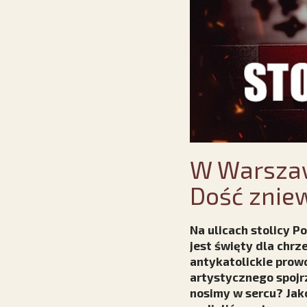
W Warszaw
Dość zniew
Na ulicach stolicy P
jest święty dla chrz
antykatolickie prowo
artystycznego spojr
nosimy w sercu? Jako