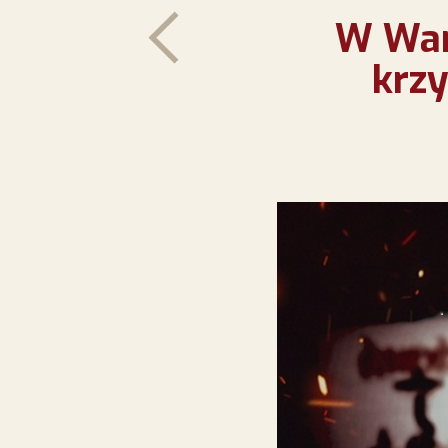
W War
krzy