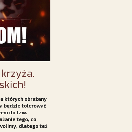
krzyża.
skich!
na których obrażany
na będzie tolerować
wem do tzw.
żanie tego, co
wolimy, dlatego też