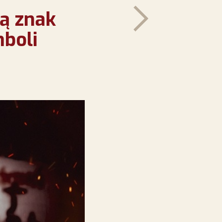
ą znak
mboli