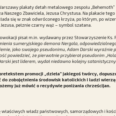
Warszawy plakaty detah metalowego zespołu „Behemoth” 
yża Naszego Zbawiciela, Jezusa Chrystusa. Na plakacie tego
układa się w znak odwróconego krzyża, po którym, po wiz
Jezusa, pełznie czarny wąż – symbol szatana.
prowokacji pisał m.in. wydawany przez Stowarzyszenie Ks. 
imienia sumeryjskiego demona Nergala, odpowiedzialneg
idemie, jako swojego pseudonimu, Adam Darski wyraźnie p
ść powiedzieć, że pierwotnie przybierał pseudonim „Holo
arski jest liderem, wydał niedawno kolejny satanistyczny
pretekstem promocji „dzieła” jakiegoś twórcy, dopuszc
 do zobojętnienia środowisk katolickich i ludzi wierz
żemy już mówić o recydywie poniżania chrześcijan.
cję właściwych władz państwowych, samorządowych i koś