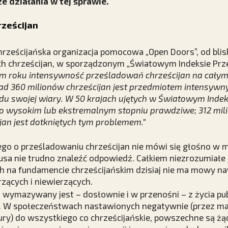
 działania w tej sprawie.
ześcijan
eścijańska organizacja pomocowa „Open Doors”, od blisko
h chrześcijan, w sporządzonym „Światowym Indeksie Pr
m roku intensywność prześladowań chrześcijan na całym 
ad 360 milionów chrześcijan jest przedmiotem intensywn
du swojej wiary. W 50 krajach ujętych w Światowym Inde
zo wysokim lub ekstremalnym stopniu prawdziwe; 312 mil
jan jest dotkniętych tym problemem.”
zego o prześladowaniu chrześcijan nie mówi się głośno w 
sa nie trudno znaleźć odpowiedź. Całkiem niezrozumiałe 
 na fundamencie chrześcijańskim dzisiaj nie ma mowy 
zących i niewierzących.
 wymazywany jest – dosłownie i w przenośni – z życia pub
j. W społeczeństwach nastawionych negatywnie (przez mas
ltury) do wszystkiego co chrześcijańskie, powszechne są ż