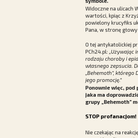
symbole.
Widoczne na ulicach 
wartości, kpiąc z Krz
powielony krucyfiks 
Pana, w stronę głowy 
O tej antykatolickiej 
PCh24.pl
: „Używając 
rodzaju choroby i ep
własnego zepsucia. Do
„Behemoth”, którego D
jego promocję.”
Ponownie więc, pod 
jaka ma doprowadzić
grupy „Behemoth” mo
STOP profanacjom!
Nie czekając na reak