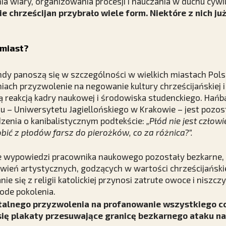
a wiary, organizowania procesji i nauczania w duchu cywili
 chrześcijan przybrało wiele form. Niektóre z nich ju
 miast?
ndy panoszą się w szczególności w wielkich miastach Polsk
niach przyzwolenie na negowanie kultury chrześcijańskiej i
ą reakcją kadry naukowej i środowiska studenckiego. Hańb
u – Uniwersytetu Jagiellońskiego w Krakowie – jest pozos
dzenia o kanibalistycznym podtekście:
„Płód nie jest człow
ić z płodów farsz do pierożków, co za różnica?”.
ne wypowiedzi pracownika naukowego pozostały bezkarne, 
ień artystycznych, godzących w wartości chrześcijańskie;
 się z religii katolickiej przynosi zatrute owoce i niszcz
de pokolenia.
talnego przyzwolenia na profanowanie wszystkiego co
ię plakaty przesuwające granicę bezkarnego ataku na