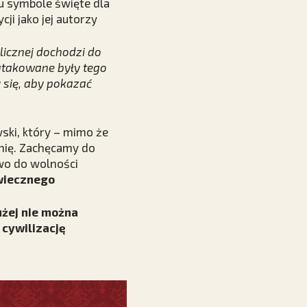
u symbole święte dla
ji jako jej autorzy
licznej dochodzi do
 atakowane były tego
 się, aby pokazać
ski, który – mimo że
anię. Zachęcamy do
awo do wolności
 wiecznego
łużej nie można
 cywilizację