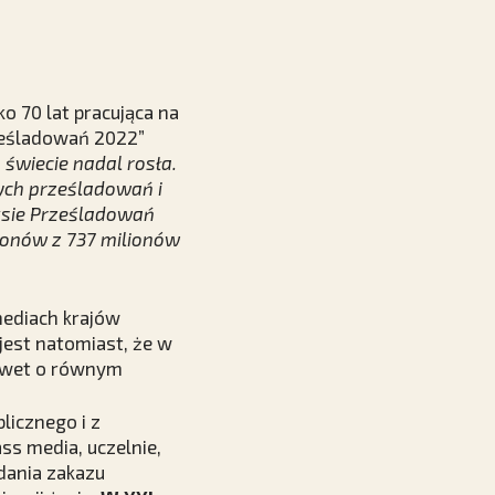
 70 lat pracująca na
ześladowań 2022”
świecie nadal rosła.
ych prześladowań i
ksie Prześladowań
ionów z 737 milionów
mediach krajów
jest natomiast, że w
nawet o równym
licznego i z
s media, uczelnie,
ądania zakazu