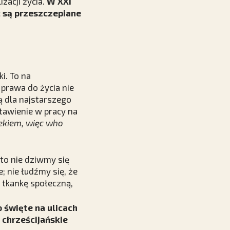
zacji życia.
W XXI
ż są przeszczepiane
i. To na
 prawa do życia nie
ą dla najstarszego
tawienie w pracy na
iekiem, więc who
to nie dziwmy się
 nie łudźmy się, że
y tkankę społeczną,
 święte na ulicach
 chrześcijańskie