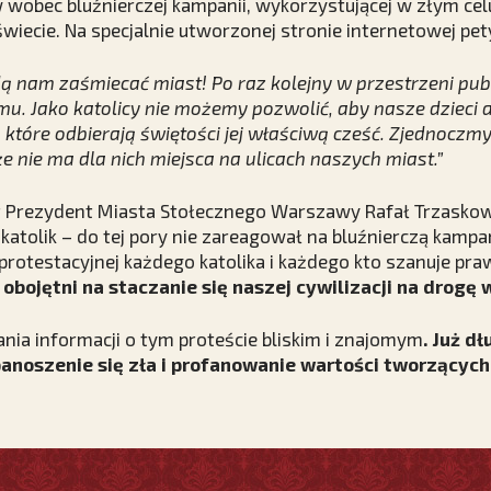
 wobec bluźnierczej kampanii, wykorzystującej w złym cel
wiecie. Na specjalnie utworzonej stronie internetowej petyc
dą nam zaśmiecać miast! Po raz kolejny w przestrzeni pub
mu. Jako katolicy nie możemy pozwolić, aby nasze dzieci
 które odbierają świętości jej właściwą cześć. Zjednoczmy
że nie ma dla nich miejsca na ulicach naszych miast.”
st Prezydent Miasta Stołecznego Warszawy Rafał Trzaskow
o katolik – do tej pory nie zareagował na bluźnierczą kamp
i protestacyjnej każdego katolika i każdego kto szanuje pr
obojętni na staczanie się naszej cywilizacji na drogę
ia informacji o tym proteście bliskim i znajomym
. Już d
anoszenie się zła i profanowanie wartości tworzących