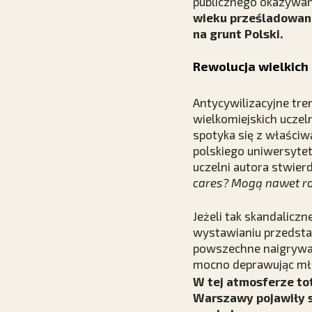
publicznego okazywani
wieku prześladowanie
na grunt Polski.
Rewolucja wielkich
Antycywilizacyjne tre
wielkomiejskich uczel
spotyka się z właściw
polskiego uniwersytet
uczelni autora stwier
cares? Mogą nawet rob
Jeżeli tak skandalicz
wystawianiu przedstaw
powszechne naigrywanie
mocno deprawując mło
W tej atmosferze to
Warszawy pojawiły s