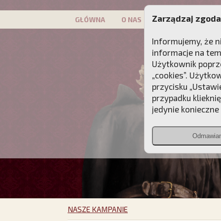
Zarządzaj zgoda
GŁÓWNA
O NAS
PATRON
KAMP
Informujemy, że n
informacje na tem
Użytkownik poprze
„cookies”. Użytko
przycisku „Ustawi
przypadku kliekni
jedynie konieczne p
Odmawia
NASZE KAMPANIE