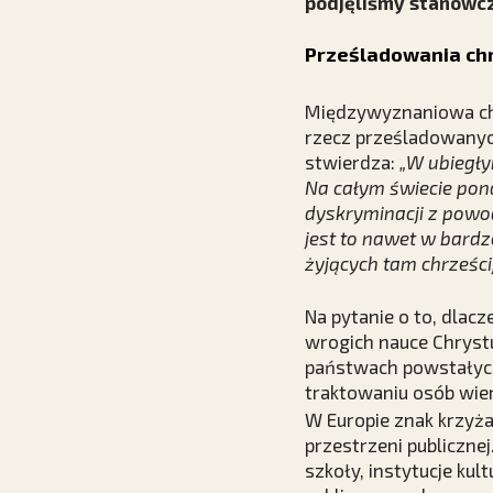
podjęliśmy stanowcze
Prześladowania chr
Międzywyznaniowa chrz
rzecz prześladowanyc
stwierdza:
„W ubiegły
Na całym świecie pon
dyskryminacji z powo
jest to nawet w bard
żyjących tam chrześci
Na pytanie o to, dlac
wrogich nauce Chrystu
państwach powstałych
traktowaniu osób wier
W Europie znak krzyża
przestrzeni publiczne
szkoły, instytucje ku