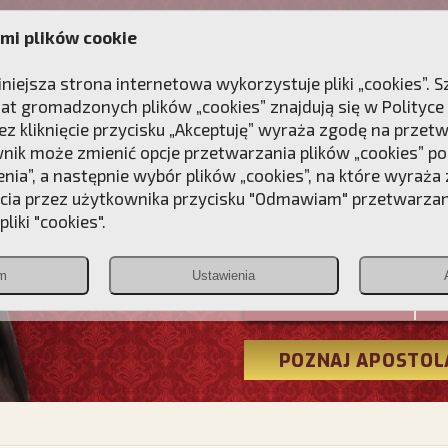
mi plików cookie
ANIE
DLA DUSZY
NAGRODA
KONTAKT
iniejsza strona internetowa wykorzystuje pliki „cookies”.
at gromadzonych plików „cookies” znajdują się w
Polityce
z kliknięcie przycisku „Akceptuję” wyraża zgodę na przet
wnik może zmienić opcje przetwarzania plików „cookies” pop
enia”, a następnie wybór plików „cookies”, na które wyraża
ęcia przez użytkownika przycisku "Odmawiam" przetwarza
Przebudźmy
liki "cookies".
Polonia
m
Ustawienia
Christiana
POZNAJ APOSTOL