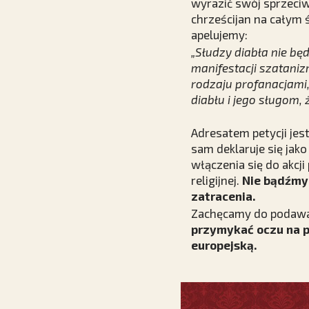
wyrazić swój sprzeciw
chrześcijan na całym ś
apelujemy:
„Słudzy diabła nie bę
manifestacji szataniz
rodzaju profanacjami,
diabłu i jego sługom, 
Adresatem petycji je
sam deklaruje się jak
włączenia się do akcj
religijnej.
Nie bądźmy 
zatracenia.
Zachęcamy do podawan
przymykać oczu na p
europejską.