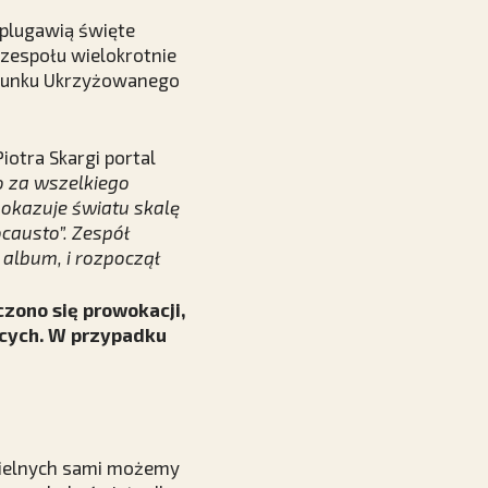
plugawią święte
 zespołu wielokrotnie
erunku Ukrzyżowanego
Piotra Skargi
portal
o za wszelkiego
okazuje światu skalę
causto”. Zespół
 album, i rozpoczął
zono się prowokacji,
ących. W przypadku
cielnych sami możemy