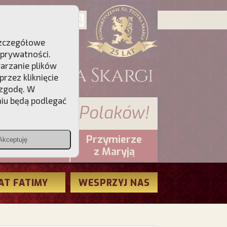
 Szczegółowe
 prywatności
.
warzanie plików
rzez kliknięcie
 zgodę. W
niu będą podlegać
 sumienia Polaków!
Przymierze
Akceptuję
PCh24.pl
z Maryją
AT FATIMY
WESPRZYJ NAS