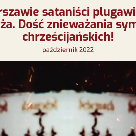
szawie sataniści plugawi
ża. Dość znieważania sy
chrześcijańskich!
październik 2022