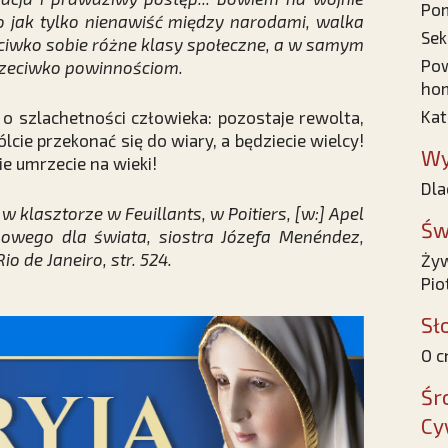
Pom
ego jak tylko nienawiść między narodami, walka
Sek
eciwko sobie różne klasy społeczne, a w samym
Pow
rzeciwko powinnościom.
hom
Kat
o szlachetności człowieka: pozostaje rewolta,
lcie przekonać się do wiary, a będziecie wielcy!
Wy
ie umrzecie na wieki!
Dla
klasztorze w Feuillants, w Poitiers, [w:] Apel
Św
sowego dla świata, siostra Józefa Menéndez,
o de Janeiro, str. 524.
Żyw
Pio
Sł
O c
Śr
Cy