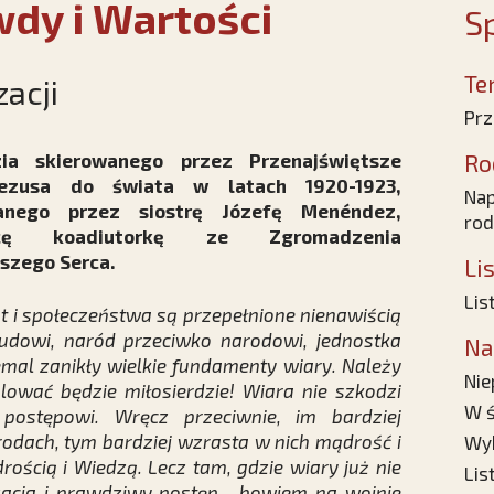
dy i Wartości
Sp
Te
zacji
Prz
ia skierowanego przez Przenajświętsze
Ro
ezusa do świata w latach 1920-1923,
Nap
anego przez siostrę Józefę Menéndez,
rod
icę koadiutorkę ze Zgromadzenia
szego Serca.
Li
Lis
at i społeczeństwa są przepełnione nienawiścią
ludowi, naród przeciwko narodowi, jednostka
Na
iemal zanikły wielkie fundamenty wiary. Należy
Nie
ólować będzie miłosierdzie! Wiara nie szkodzi
W ś
ę postępowi. Wręcz przeciwnie, im bardziej
rodach, tym bardziej wzrasta w nich mądrość i
Wyk
ością i Wiedzą. Lecz tam, gdzie wiary już nie
Lis
zacja i prawdziwy postęp... bowiem na wojnie