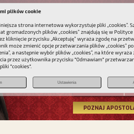
mi plików cookie
ANIE
DLA DUSZY
NAGRODA
KONTAKT
iniejsza strona internetowa wykorzystuje pliki „cookies”.
at gromadzonych plików „cookies” znajdują się w
Polityce
z kliknięcie przycisku „Akceptuję” wyraża zgodę na przet
wnik może zmienić opcje przetwarzania plików „cookies” pop
enia”, a następnie wybór plików „cookies”, na które wyraża
ęcia przez użytkownika przycisku "Odmawiam" przetwarza
Przebudźmy
liki "cookies".
Polonia
m
Ustawienia
Christiana
POZNAJ APOSTOL