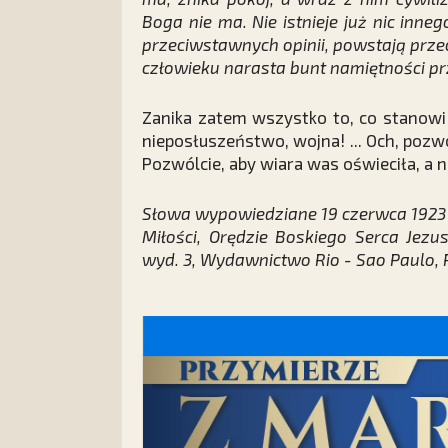
Boga nie ma. Nie istnieje już nic inn
przeciwstawnych opinii, powstają prz
człowieku narasta bunt namiętności p
Zanika zatem wszystko to, co stanowi 
nieposłuszeństwo, wojna! ... Och, pozwó
Pozwólcie, aby wiara was oświeciła, a n
Słowa wypowiedziane 19 czerwca 1923 w 
Miłości, Orędzie Boskiego Serca Jezu
wyd. 3, Wydawnictwo Rio - Sao Paulo, Ri