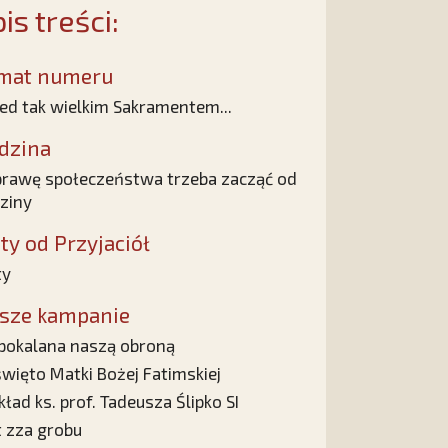
is treści:
mat numeru
ed tak wielkim Sakramentem...
dzina
rawę społeczeństwa trzeba zacząć od
ziny
sty od Przyjaciół
ty
sze kampanie
pokalana naszą obroną
więto Matki Bożej Fatimskiej
ład ks. prof. Tadeusza Ślipko SI
t zza grobu