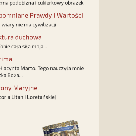
rna podobizna i cukierkowy obrazek
pomniane Prawdy i Wartości
 wiary nie ma cywilizacji
ktura duchowa
obie cała siła moja...
tima
 Hiacynta Marto: Tego nauczyła mnie
ka Boża...
rony Maryjne
toria Litanii Loretańskiej