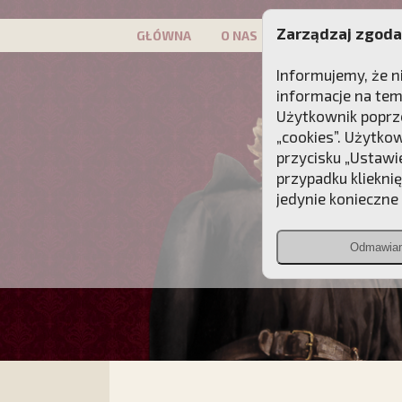
Zarządzaj zgoda
GŁÓWNA
O NAS
PATRON
KAMP
Informujemy, że n
informacje na tem
Użytkownik poprze
„cookies”. Użytko
przycisku „Ustawi
przypadku kliekni
jedynie konieczne p
Odmawia