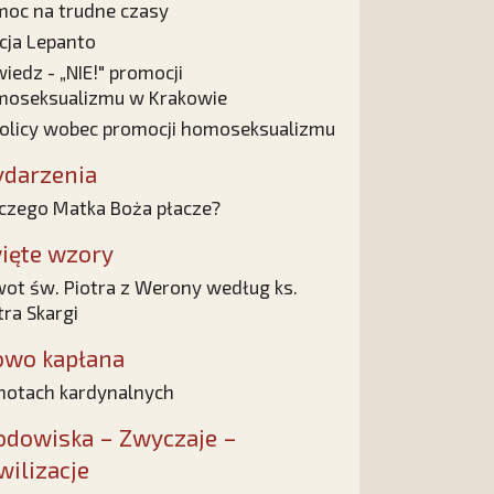
oc na trudne czasy
cja Lepanto
iedz - „NIE!" promocji
oseksualizmu w Krakowie
olicy wobec promocji homoseksualizmu
darzenia
czego Matka Boża płacze?
ięte wzory
ot św. Piotra z Werony według ks.
tra Skargi
owo kapłana
notach kardynalnych
odowiska – Zwyczaje –
wilizacje