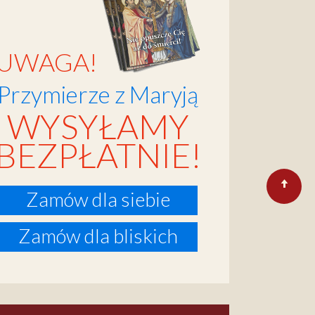
UWAGA!
Przymierze z Maryją
WYSYŁAMY
BEZPŁATNIE!
Zamów dla siebie
Zamów dla bliskich