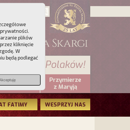
 Szczegółowe
 prywatności
.
warzanie plików
rzez kliknięcie
 zgodę. W
niu będą podlegać
 sumienia Polaków!
Przymierze
Akceptuję
PCh24.pl
z Maryją
AT FATIMY
WESPRZYJ NAS