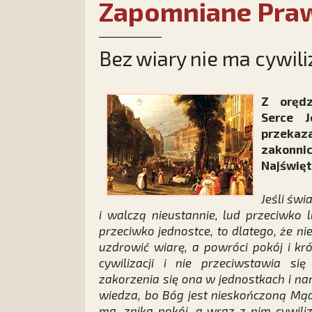
Zapomniane Praw
Bez wiary nie ma cywili
Z orędz
Serce J
przekaz
zakonn
Najświęt
Jeśli świ
i walczą nieustannie, lud przeciwko 
przeciwko jednostce, to dlatego, że n
uzdrowić wiarę, a powróci pokój i kr
cywilizacji i nie przeciwstawia si
zakorzenia się ona w jednostkach i na
wiedza, bo Bóg jest nieskończoną Mądr
ma, znika pokój, a wraz z nim cywili