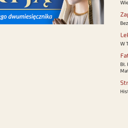
Wie
Za
Bez
Le
W T
Fa
Bł.
Mat
St
His