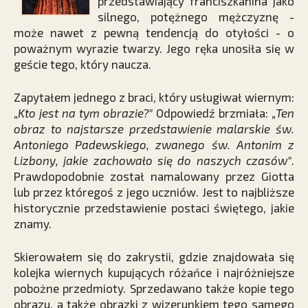
przedstawiający franciszkanina jako
silnego, potężnego mężczyznę -
może nawet z pewną tendencją do otyłości - o
poważnym wyrazie twarzy. Jego ręka unosiła się w
geście tego, który naucza.
Zapytałem jednego z braci, który usługiwał wiernym:
„
Kto jest na tym obrazie?"
Odpowiedź brzmiała: „
Ten
obraz to najstarsze przedstawienie malarskie św.
Antoniego Padewskiego, zwanego św. Antonim z
Lizbony, jakie zachowało się do naszych czasów"
.
Prawdopodobnie został namalowany przez Giotta
lub przez któregoś z jego uczniów. Jest to najbliższe
historycznie przedstawienie postaci świętego, jakie
znamy.
Skierowałem się do zakrystii, gdzie znajdowała się
kolejka wiernych kupujących różańce i najróżniejsze
pobożne przedmioty. Sprzedawano także kopie tego
obrazu, a także obrazki z wizerunkiem tego samego