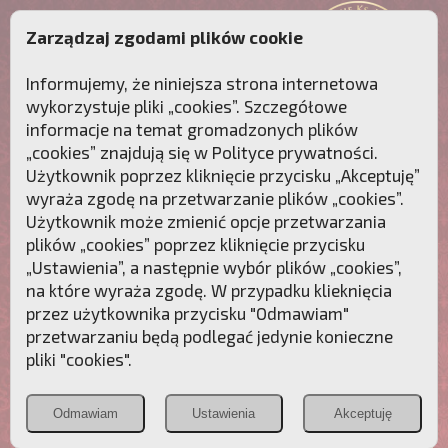
Zarządzaj zgodami plików cookie
Informujemy, że niniejsza strona internetowa
wykorzystuje pliki „cookies”. Szczegółowe
informacje na temat gromadzonych plików
„cookies” znajdują się w
Polityce prywatności
.
Użytkownik poprzez kliknięcie przycisku „Akceptuję”
wyraża zgodę na przetwarzanie plików „cookies”.
Użytkownik może zmienić opcje przetwarzania
plików „cookies” poprzez kliknięcie przycisku
„Ustawienia”, a następnie wybór plików „cookies”,
na które wyraża zgodę. W przypadku klieknięcia
Przebudźmy sumienia Polaków!
przez użytkownika przycisku "Odmawiam"
przetwarzaniu będą podlegać jedynie konieczne
Polonia
Przymierze
PCh24.pl
pliki "cookies".
Christiana
z Maryją
Odmawiam
Ustawienia
Akceptuję
POZNAJ APOSTOLAT FATIMY
WESPRZYJ
NAS