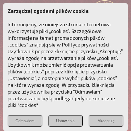
Zarządzaj zgodami plików cookie
Informujemy, że niniejsza strona internetowa
wykorzystuje pliki „cookies”. Szczegółowe
informacje na temat gromadzonych plików
„cookies” znajdują się w
Polityce prywatności
.
Użytkownik poprzez kliknięcie przycisku „Akceptuję”
wyraża zgodę na przetwarzanie plików „cookies”.
Użytkownik może zmienić opcje przetwarzania
plików „cookies” poprzez kliknięcie przycisku
„Ustawienia”, a następnie wybór plików „cookies”,
na które wyraża zgodę. W przypadku klieknięcia
Przebudźmy sumienia Polaków!
przez użytkownika przycisku "Odmawiam"
przetwarzaniu będą podlegać jedynie konieczne
Polonia
Przymierze
PCh24.pl
pliki "cookies".
Christiana
z Maryją
Odmawiam
Ustawienia
Akceptuję
POZNAJ APOSTOLAT FATIMY
WESPRZYJ
NAS